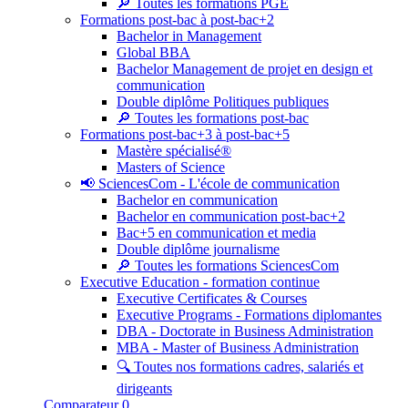
🔎 Toutes les formations PGE
Formations post-bac à post-bac+2
Bachelor in Management
Global BBA
Bachelor Management de projet en design et
communication
Double diplôme Politiques publiques
🔎 Toutes les formations post-bac
Formations post-bac+3 à post-bac+5
Mastère spécialisé®
Masters of Science
📢 SciencesCom - L'école de communication
Bachelor en communication
Bachelor en communication post-bac+2
Bac+5 en communication et media
Double diplôme journalisme
🔎 Toutes les formations SciencesCom
Executive Education - formation continue
Executive Certificates & Courses
Executive Programs - Formations diplomantes
DBA - Doctorate in Business Administration
MBA - Master of Business Administration
🔍 Toutes nos formations cadres, salariés et
dirigeants
Comparateur
0