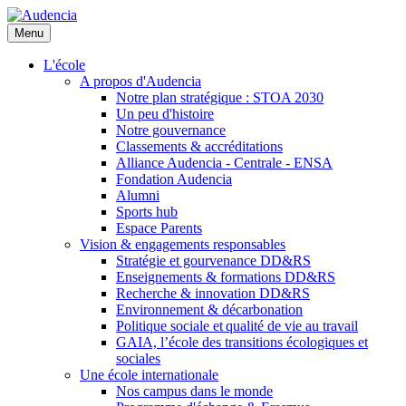
Aller
au
Menu
contenu
principal
L'école
A propos d'Audencia
Notre plan stratégique : STOA 2030
Un peu d'histoire
Notre gouvernance
Classements & accréditations
Alliance Audencia - Centrale - ENSA
Fondation Audencia
Alumni
Sports hub
Espace Parents
Vision & engagements responsables
Stratégie et gourvenance DD&RS
Enseignements & formations DD&RS
Recherche & innovation DD&RS
Environnement & décarbonation
Politique sociale et qualité de vie au travail
GAIA, l’école des transitions écologiques et
sociales
Une école internationale
Nos campus dans le monde