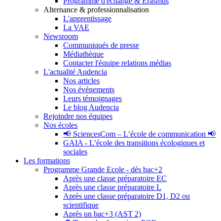
Programme d'échange & Erasmus
Alternance & professionnalisation
L'apprentissage
La VAE
Newsroom
Communiqués de presse
Médiathèque
Contacter l'équipe relations médias
L'actualité Audencia
Nos articles
Nos événements
Leurs témoignages
Le blog Audencia
Rejoindre nos équipes
Nos écoles
📢 SciencesCom – L’école de communication 📢
GAIA - L’école des transitions écologiques et
sociales
Les formations
Programme Grande Ecole - dès bac+2
Après une classe préparatoire EC
Après une classe préparatoire L
Après une classe préparatoire D1, D2 ou
scientifique
Après un bac+3 (AST 2)