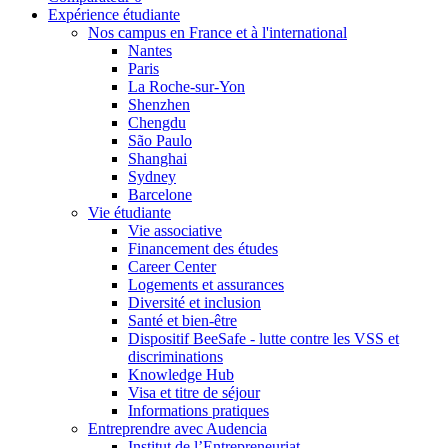
Expérience étudiante
Nos campus en France et à l'international
Nantes
Paris
La Roche-sur-Yon
Shenzhen
Chengdu
São Paulo
Shanghai
Sydney
Barcelone
Vie étudiante
Vie associative
Financement des études
Career Center
Logements et assurances
Diversité et inclusion
Santé et bien-être
Dispositif BeeSafe - lutte contre les VSS et
discriminations
Knowledge Hub
Visa et titre de séjour
Informations pratiques
Entreprendre avec Audencia
Institut de l’Entrepreneuriat