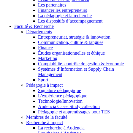
Les partenaires
Financer les entrepreneurs
La pédagogie et la recherche
Les dispositifs d’accompagnement
Faculté & Recherche
Départements
Entrepreneuriat, stratégie & innovation
Communication, culture & langues
Finance
Études organisationnelles et éthique
Marketing
Comptabilité, contrôle de gestion & économie
Systèmes d’Information et Supply Chain
Management
Sport
Pédagogie à impact
Signature pédagogique
L'expérience pédagogique
Technologie/Innovation
Audencia Cases Study collection
Pédagogie et apprentissages pour TES
Membres de la faculté
Recherche à impact
La recherche à Audencia