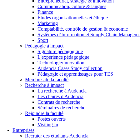
Entrepreneuriat, stratégie & innovation
Communication, culture & langues
Finance
Études organisationnelles et éthique
Marketing
Comptabilité, contrôle de gestion & économie
Systèmes d’Information et Supply Chain Managem
Sport
Pédagogie à impact
Signature pédagogique
L'expérience pédagogique
Technologie/Innovation
Audencia Cases Study collection
Pédagogie et apprentissages pour TES
Membres de la faculté
Recherche à impact
La recherche à Audencia
Les chaires d'Audencia
Contrats de recherche
Séminaires de recherche
Rejoindre la faculté
Postes ouverts
Visiting In
Entreprises
Recruter des étudiants Audencia