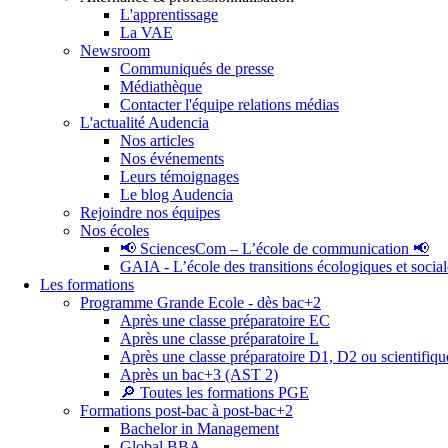
L'apprentissage
La VAE
Newsroom
Communiqués de presse
Médiathèque
Contacter l'équipe relations médias
L'actualité Audencia
Nos articles
Nos événements
Leurs témoignages
Le blog Audencia
Rejoindre nos équipes
Nos écoles
📢 SciencesCom – L’école de communication 📢
GAIA - L’école des transitions écologiques et social
Les formations
Programme Grande Ecole - dès bac+2
Après une classe préparatoire EC
Après une classe préparatoire L
Après une classe préparatoire D1, D2 ou scientifiqu
Après un bac+3 (AST 2)
🔎 Toutes les formations PGE
Formations post-bac à post-bac+2
Bachelor in Management
Global BBA