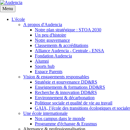
Aller
au
Menu
contenu
principal
L'école
A propos d'Audencia
Notre plan stratégique : STOA 2030
Un peu d'histoire
Notre gouvernance
Classements & accréditations
Alliance Audencia - Centrale - ENSA
Fondation Audencia
Alumni
Sports hub
Espace Parents
Vision & engagements responsables
Stratégie et gourvenance DD&RS
Enseignements & formations DD&RS
Recherche & innovation DD&RS
Environnement & décarbonation
Politique sociale et qualité de vie au travail
GAIA, l’école des transitions écologiques et sociale
Une école internationale
Nos campus dans le monde
Programme d'échange & Erasmus
Alternance & professionnalisation