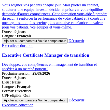
Vous soignez vos patients chaque jour. Mais piloter un cabinet,
structurer une équipe, investir, décider et préserver votre équilibre
demande d’autres compétences. Cette formation vous aide à prendre
du recul, à renforcer la performance de votre cabinet et à construire
une organisation plus sereine, plus attractive et créatrice de valeur
pour vos patients, vos équipes et vous-même.
Durée :
9 jours
Langue :
Français
Découvrir
Ajouter au comparateur
Voir le comparateur
Famille
Executive education
de
programmes
Executive Certificate Manager de transition
Développez vos compétences en management de transition et
accédez à un marché porteur !
Prochaine session :
29/09/2026
Durée :
6 jours
Lieu :
Paris
Langue :
Français
Format:
Présentiel
CPF eligible:
Oui
Découvrir
Ajouter au comparateur
Voir le comparateur
Famille
Executive education
de