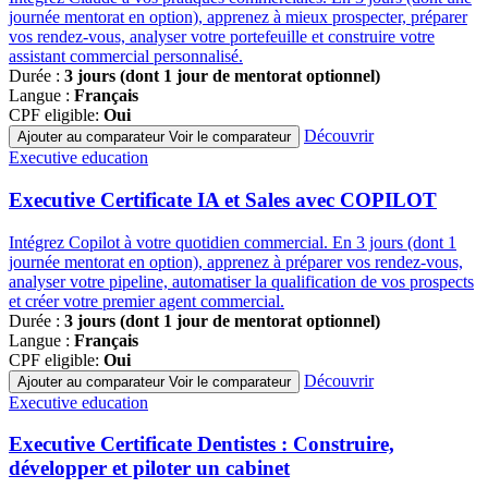
journée mentorat en option), apprenez à mieux prospecter, préparer
vos rendez-vous, analyser votre portefeuille et construire votre
assistant commercial personnalisé.
Durée :
3 jours (dont 1 jour de mentorat optionnel)
Langue :
Français
CPF eligible:
Oui
Découvrir
Ajouter au comparateur
Voir le comparateur
Famille
Executive education
de
programmes
Executive Certificate IA et Sales avec COPILOT
Intégrez Copilot à votre quotidien commercial. En 3 jours (dont 1
journée mentorat en option), apprenez à préparer vos rendez-vous,
analyser votre pipeline, automatiser la qualification de vos prospects
et créer votre premier agent commercial.
Durée :
3 jours (dont 1 jour de mentorat optionnel)
Langue :
Français
CPF eligible:
Oui
Découvrir
Ajouter au comparateur
Voir le comparateur
Famille
Executive education
de
programmes
Executive Certificate Dentistes : Construire,
développer et piloter un cabinet