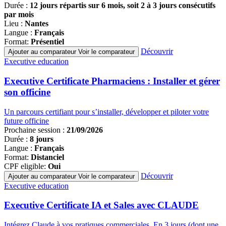
Durée :
12 jours répartis sur 6 mois, soit 2 à 3 jours consécutifs
par mois
Lieu :
Nantes
Langue :
Français
Format:
Présentiel
Découvrir
Ajouter au comparateur
Voir le comparateur
Famille
Executive education
de
programmes
Executive Certificate Pharmaciens : Installer et gérer
son officine
Un parcours certifiant pour s’installer, développer et piloter votre
future officine
Prochaine session :
21/09/2026
Durée :
8 jours
Langue :
Français
Format:
Distanciel
CPF eligible:
Oui
Découvrir
Ajouter au comparateur
Voir le comparateur
Famille
Executive education
de
programmes
Executive Certificate IA et Sales avec CLAUDE
Intégrez Claude à vos pratiques commerciales. En 3 jours (dont une