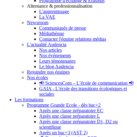
Programme d'échange & Erasmus
Alternance & professionnalisation
L'apprentissage
La VAE
Newsroom
Communiqués de presse
Médiathèque
Contacter l'équipe relations médias
L'actualité Audencia
Nos articles
Nos événements
Leurs témoignages
Le blog Audencia
Rejoindre nos équipes
Nos écoles
📢 SciencesCom – L’école de communication 📢
GAIA - L’école des transitions écologiques et
sociales
Les formations
Programme Grande Ecole - dès bac+2
Après une classe préparatoire EC
Après une classe préparatoire L
Après une classe préparatoire D1, D2 ou
scientifique
Après un bac+3 (AST 2)