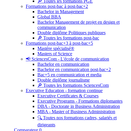
🔎 Toutes les formations PGE
Formations post-bac à post-bac+2
Bachelor in Management
Global BBA
Bachelor Management de projet en design et
communication
Double diplôme Politiques publiques
🔎 Toutes les formations post-bac
Formations post-bac+3 à post-bac+5
Mastère spécialisé®
Masters of Science
📢 SciencesCom - L'école de communication
Bachelor en communication
Bachelor en communication post-bac+2
Bac+5 en communication et media
Double diplôme journalisme
🔎 Toutes les formations SciencesCom
Executive Education - formation continue
Executive Certificates & Courses
Executive Programs - Formations diplomantes
DBA - Doctorate in Business Administration
MBA - Master of Business Administration
🔍 Toutes nos formations cadres, salariés et
dirigeants
Comparateur
0