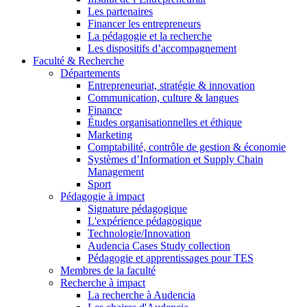
Les partenaires
Financer les entrepreneurs
La pédagogie et la recherche
Les dispositifs d’accompagnement
Faculté & Recherche
Départements
Entrepreneuriat, stratégie & innovation
Communication, culture & langues
Finance
Études organisationnelles et éthique
Marketing
Comptabilité, contrôle de gestion & économie
Systèmes d’Information et Supply Chain
Management
Sport
Pédagogie à impact
Signature pédagogique
L'expérience pédagogique
Technologie/Innovation
Audencia Cases Study collection
Pédagogie et apprentissages pour TES
Membres de la faculté
Recherche à impact
La recherche à Audencia