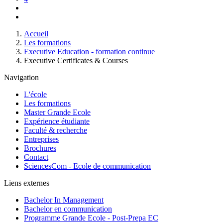
Page
suivante
Dernière
page
Fil
Accueil
d'Ariane
Les formations
Executive Education - formation continue
Executive Certificates & Courses
Navigation
L'école
Les formations
Master Grande Ecole
Expérience étudiante
Faculté & recherche
Entreprises
Brochures
Contact
SciencesCom - Ecole de communication
Liens externes
Bachelor In Management
Bachelor en communication
Programme Grande Ecole - Post-Prepa EC