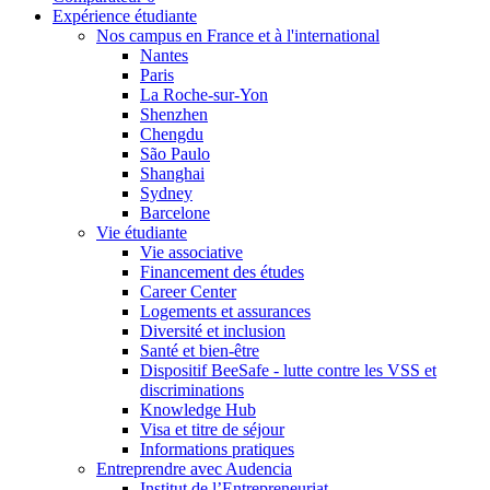
Expérience étudiante
Nos campus en France et à l'international
Nantes
Paris
La Roche-sur-Yon
Shenzhen
Chengdu
São Paulo
Shanghai
Sydney
Barcelone
Vie étudiante
Vie associative
Financement des études
Career Center
Logements et assurances
Diversité et inclusion
Santé et bien-être
Dispositif BeeSafe - lutte contre les VSS et
discriminations
Knowledge Hub
Visa et titre de séjour
Informations pratiques
Entreprendre avec Audencia
Institut de l’Entrepreneuriat