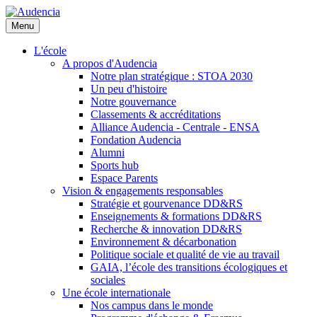
Aller
au
Menu
contenu
principal
L'école
A propos d'Audencia
Notre plan stratégique : STOA 2030
Un peu d'histoire
Notre gouvernance
Classements & accréditations
Alliance Audencia - Centrale - ENSA
Fondation Audencia
Alumni
Sports hub
Espace Parents
Vision & engagements responsables
Stratégie et gourvenance DD&RS
Enseignements & formations DD&RS
Recherche & innovation DD&RS
Environnement & décarbonation
Politique sociale et qualité de vie au travail
GAIA, l’école des transitions écologiques et
sociales
Une école internationale
Nos campus dans le monde