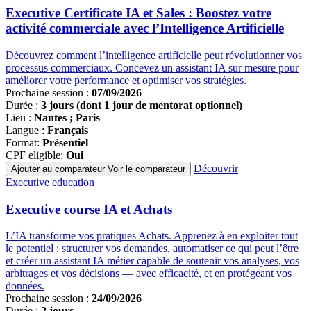
programmes
Executive Certificate IA et Sales : Boostez votre
activité commerciale avec l’Intelligence Artificielle
Découvrez comment l’intelligence artificielle peut révolutionner vos
processus commerciaux. Concevez un assistant IA sur mesure pour
améliorer votre performance et optimiser vos stratégies.
Prochaine session :
07/09/2026
Durée :
3 jours (dont 1 jour de mentorat optionnel)
Lieu :
Nantes ; Paris
Langue :
Français
Format:
Présentiel
CPF eligible:
Oui
Découvrir
Ajouter au comparateur
Voir le comparateur
Famille
Executive education
de
programmes
Executive course IA et Achats
L’IA transforme vos pratiques Achats. Apprenez à en exploiter tout
le potentiel : structurer vos demandes, automatiser ce qui peut l’être
et créer un assistant IA métier capable de soutenir vos analyses, vos
arbitrages et vos décisions — avec efficacité, et en protégeant vos
données.
Prochaine session :
24/09/2026
Durée :
2 jours