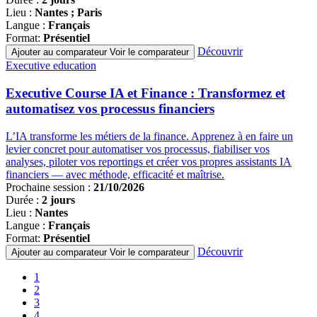
Lieu :
Nantes ; Paris
Langue :
Français
Format:
Présentiel
Découvrir
Ajouter au comparateur
Voir le comparateur
Famille
Executive education
de
programmes
Executive Course IA et Finance : Transformez et
automatisez vos processus financiers
L’IA transforme les métiers de la finance. Apprenez à en faire un
levier concret pour automatiser vos processus, fiabiliser vos
analyses, piloter vos reportings et créer vos propres assistants IA
financiers — avec méthode, efficacité et maîtrise.
Prochaine session :
21/10/2026
Durée :
2 jours
Lieu :
Nantes
Langue :
Français
Format:
Présentiel
Découvrir
Ajouter au comparateur
Voir le comparateur
Pagination
Page
1
courante
Page
2
Page
3
Page
4