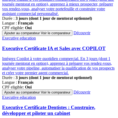
journée mentorat en option), apprenez à mieux prospecter, préparer
vos rendez-vous, analyser votre portefeuille et construire votre
assistant commercial personnalisé.
Durée :
3 jours (dont 1 jour de mentorat optionnel)
Langue :
Français
CPF eligible:
Oui
Découvrir
Ajouter au comparateur
Voir le comparateur
Famille
Executive education
de
programmes
Executive Certificate IA et Sales avec COPILOT
Intégrez Copilot à votre quotidien commercial. En 3 jours (dont 1
journée mentorat en option), apprenez à préparer vos rendez-vous,
analyser votre pipeline, automatiser la qualification de vos prospects
et créer votre premier agent commercial.
Durée :
3 jours (dont 1 jour de mentorat optionnel)
Langue :
Français
CPF eligible:
Oui
Découvrir
Ajouter au comparateur
Voir le comparateur
Famille
Executive education
de
programmes
Executive Certificate Dentistes : Construire,
développer et piloter un cabinet