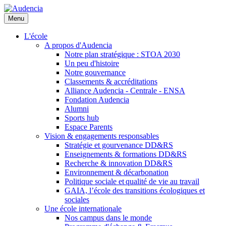
Aller
au
Menu
contenu
principal
L'école
A propos d'Audencia
Notre plan stratégique : STOA 2030
Un peu d'histoire
Notre gouvernance
Classements & accréditations
Alliance Audencia - Centrale - ENSA
Fondation Audencia
Alumni
Sports hub
Espace Parents
Vision & engagements responsables
Stratégie et gourvenance DD&RS
Enseignements & formations DD&RS
Recherche & innovation DD&RS
Environnement & décarbonation
Politique sociale et qualité de vie au travail
GAIA, l’école des transitions écologiques et
sociales
Une école internationale
Nos campus dans le monde