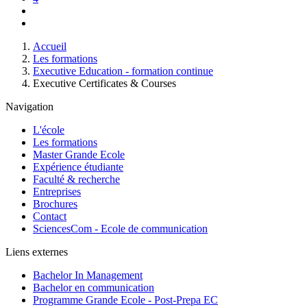
Page
suivante
Dernière
page
Fil
Accueil
d'Ariane
Les formations
Executive Education - formation continue
Executive Certificates & Courses
Navigation
L'école
Les formations
Master Grande Ecole
Expérience étudiante
Faculté & recherche
Entreprises
Brochures
Contact
SciencesCom - Ecole de communication
Liens externes
Bachelor In Management
Bachelor en communication
Programme Grande Ecole - Post-Prepa EC