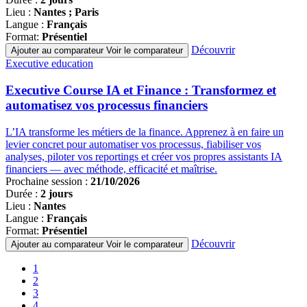
Lieu :
Nantes ; Paris
Langue :
Français
Format:
Présentiel
Découvrir
Ajouter au comparateur
Voir le comparateur
Famille
Executive education
de
programmes
Executive Course IA et Finance : Transformez et
automatisez vos processus financiers
L’IA transforme les métiers de la finance. Apprenez à en faire un
levier concret pour automatiser vos processus, fiabiliser vos
analyses, piloter vos reportings et créer vos propres assistants IA
financiers — avec méthode, efficacité et maîtrise.
Prochaine session :
21/10/2026
Durée :
2 jours
Lieu :
Nantes
Langue :
Français
Format:
Présentiel
Découvrir
Ajouter au comparateur
Voir le comparateur
Pagination
Page
1
courante
Page
2
Page
3
Page
4