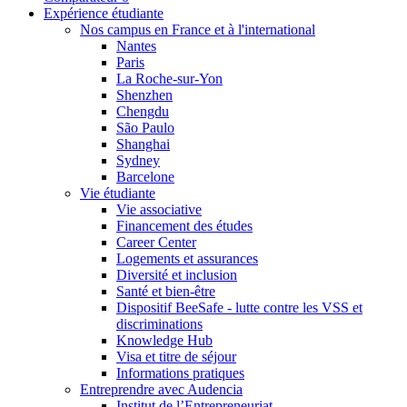
Expérience étudiante
Nos campus en France et à l'international
Nantes
Paris
La Roche-sur-Yon
Shenzhen
Chengdu
São Paulo
Shanghai
Sydney
Barcelone
Vie étudiante
Vie associative
Financement des études
Career Center
Logements et assurances
Diversité et inclusion
Santé et bien-être
Dispositif BeeSafe - lutte contre les VSS et
discriminations
Knowledge Hub
Visa et titre de séjour
Informations pratiques
Entreprendre avec Audencia
Institut de l’Entrepreneuriat