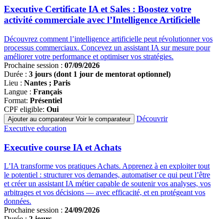
programmes
Executive Certificate IA et Sales : Boostez votre
activité commerciale avec l’Intelligence Artificielle
Découvrez comment l’intelligence artificielle peut révolutionner vos
processus commerciaux. Concevez un assistant IA sur mesure pour
améliorer votre performance et optimiser vos stratégies.
Prochaine session :
07/09/2026
Durée :
3 jours (dont 1 jour de mentorat optionnel)
Lieu :
Nantes ; Paris
Langue :
Français
Format:
Présentiel
CPF eligible:
Oui
Découvrir
Ajouter au comparateur
Voir le comparateur
Famille
Executive education
de
programmes
Executive course IA et Achats
L’IA transforme vos pratiques Achats. Apprenez à en exploiter tout
le potentiel : structurer vos demandes, automatiser ce qui peut l’être
et créer un assistant IA métier capable de soutenir vos analyses, vos
arbitrages et vos décisions — avec efficacité, et en protégeant vos
données.
Prochaine session :
24/09/2026
Durée :
2 jours