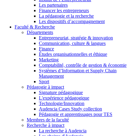
Les partenaires
Financer les entrepreneurs
La pédagogie et la recherche
Les dispositifs d’accompagnement
Faculté & Recherche
Départements
Entrepreneuriat, stratégie & innovation
Communication, culture & langues
Finance
Études organisationnelles et éthique
Marketing
Comptabilité, contrôle de gestion & économie
Systèmes d’Information et Supply Chain
Management
Sport
Pédagogie à impact
Signature pédagogique
L'expérience pédagogique
Technologie/Innovation
Audencia Cases Study collection
Pédagogie et apprentissages pour TES
Membres de la faculté
Recherche à impact
La recherche à Audencia