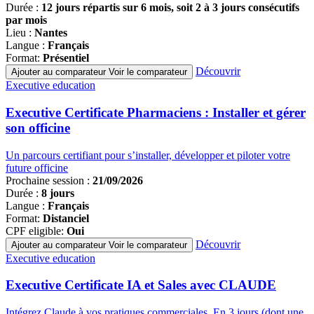
Durée :
12 jours répartis sur 6 mois, soit 2 à 3 jours consécutifs
par mois
Lieu :
Nantes
Langue :
Français
Format:
Présentiel
Découvrir
Ajouter au comparateur
Voir le comparateur
Famille
Executive education
de
programmes
Executive Certificate Pharmaciens : Installer et gérer
son officine
Un parcours certifiant pour s’installer, développer et piloter votre
future officine
Prochaine session :
21/09/2026
Durée :
8 jours
Langue :
Français
Format:
Distanciel
CPF eligible:
Oui
Découvrir
Ajouter au comparateur
Voir le comparateur
Famille
Executive education
de
programmes
Executive Certificate IA et Sales avec CLAUDE
Intégrez Claude à vos pratiques commerciales. En 3 jours (dont une