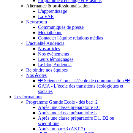
Programme d'échange & Erasmus
Alternance & professionnalisation
L'apprentissage
La VAE
Newsroom
Communiqués de presse
Médiathèque
Contacter l'équipe relations médias
L'actualité Audencia
Nos articles
Nos événements
Leurs témoignages
Le blog Audencia
Rejoindre nos équipes
Nos écoles
📢 SciencesCom – L’école de communication 📢
GAIA - L’école des transitions écologiques et
sociales
Les formations
Programme Grande Ecole - dès bac+2
Après une classe préparatoire EC
Après une classe préparatoire L
Après une classe préparatoire D1, D2 ou
scientifique
Après un bac+3 (AST 2)