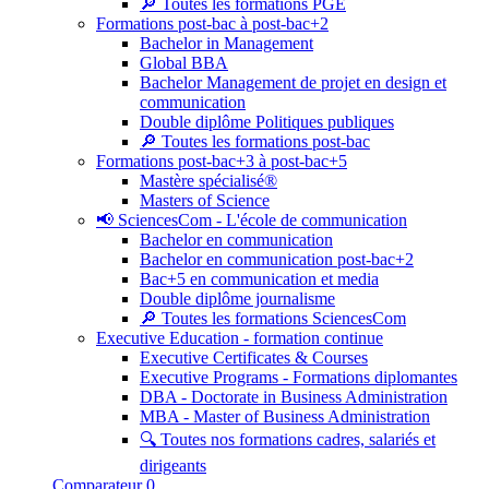
🔎 Toutes les formations PGE
Formations post-bac à post-bac+2
Bachelor in Management
Global BBA
Bachelor Management de projet en design et
communication
Double diplôme Politiques publiques
🔎 Toutes les formations post-bac
Formations post-bac+3 à post-bac+5
Mastère spécialisé®
Masters of Science
📢 SciencesCom - L'école de communication
Bachelor en communication
Bachelor en communication post-bac+2
Bac+5 en communication et media
Double diplôme journalisme
🔎 Toutes les formations SciencesCom
Executive Education - formation continue
Executive Certificates & Courses
Executive Programs - Formations diplomantes
DBA - Doctorate in Business Administration
MBA - Master of Business Administration
🔍 Toutes nos formations cadres, salariés et
dirigeants
Comparateur
0