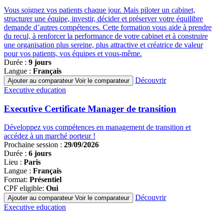
Vous soignez vos patients chaque jour. Mais piloter un cabinet,
structurer une équipe, investir, décider et préserver votre équilibre
demande d’autres compétences. Cette formation vous aide à prendre
du recul, à renforcer la performance de votre cabinet et à construire
une organisation plus sereine, plus attractive et créatrice de valeur
pour vos patients, vos équipes et vous-même.
Durée :
9 jours
Langue :
Français
Découvrir
Ajouter au comparateur
Voir le comparateur
Famille
Executive education
de
programmes
Executive Certificate Manager de transition
Développez vos compétences en management de transition et
accédez à un marché porteur !
Prochaine session :
29/09/2026
Durée :
6 jours
Lieu :
Paris
Langue :
Français
Format:
Présentiel
CPF eligible:
Oui
Découvrir
Ajouter au comparateur
Voir le comparateur
Famille
Executive education
de