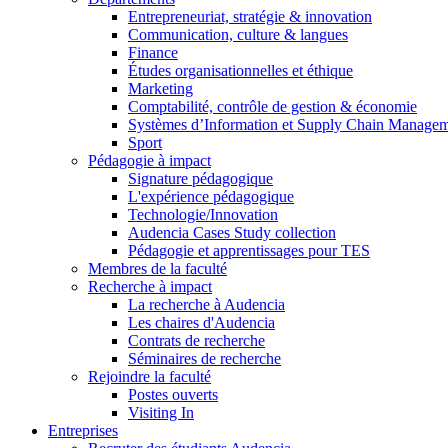
Entrepreneuriat, stratégie & innovation
Communication, culture & langues
Finance
Études organisationnelles et éthique
Marketing
Comptabilité, contrôle de gestion & économie
Systèmes d’Information et Supply Chain Manage
Sport
Pédagogie à impact
Signature pédagogique
L'expérience pédagogique
Technologie/Innovation
Audencia Cases Study collection
Pédagogie et apprentissages pour TES
Membres de la faculté
Recherche à impact
La recherche à Audencia
Les chaires d'Audencia
Contrats de recherche
Séminaires de recherche
Rejoindre la faculté
Postes ouverts
Visiting In
Entreprises