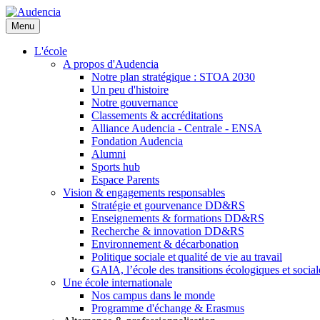
Aller
au
Menu
contenu
principal
L'école
A propos d'Audencia
Notre plan stratégique : STOA 2030
Un peu d'histoire
Notre gouvernance
Classements & accréditations
Alliance Audencia - Centrale - ENSA
Fondation Audencia
Alumni
Sports hub
Espace Parents
Vision & engagements responsables
Stratégie et gourvenance DD&RS
Enseignements & formations DD&RS
Recherche & innovation DD&RS
Environnement & décarbonation
Politique sociale et qualité de vie au travail
GAIA, l’école des transitions écologiques et social
Une école internationale
Nos campus dans le monde
Programme d'échange & Erasmus