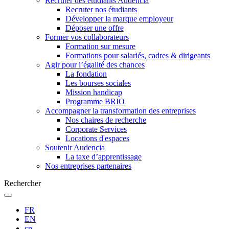
Recruter des étudiants Audencia
Recruter nos étudiants
Développer la marque employeur
Déposer une offre
Former vos collaborateurs
Formation sur mesure
Formations pour salariés, cadres & dirigeants
Agir pour l’égalité des chances
La fondation
Les bourses sociales
Mission handicap
Programme BRIO
Accompagner la transformation des entreprises
Nos chaires de recherche
Corporate Services
Locations d'espaces
Soutenir Audencia
La taxe d’apprentissage
Nos entreprises partenaires
Rechercher
FR
EN
cn