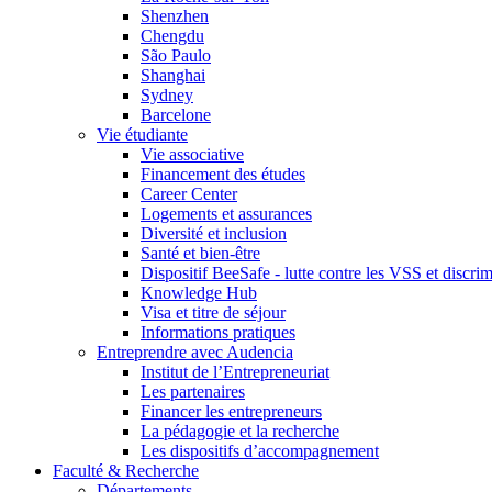
Shenzhen
Chengdu
São Paulo
Shanghai
Sydney
Barcelone
Vie étudiante
Vie associative
Financement des études
Career Center
Logements et assurances
Diversité et inclusion
Santé et bien-être
Dispositif BeeSafe - lutte contre les VSS et discri
Knowledge Hub
Visa et titre de séjour
Informations pratiques
Entreprendre avec Audencia
Institut de l’Entrepreneuriat
Les partenaires
Financer les entrepreneurs
La pédagogie et la recherche
Les dispositifs d’accompagnement
Faculté & Recherche
Départements