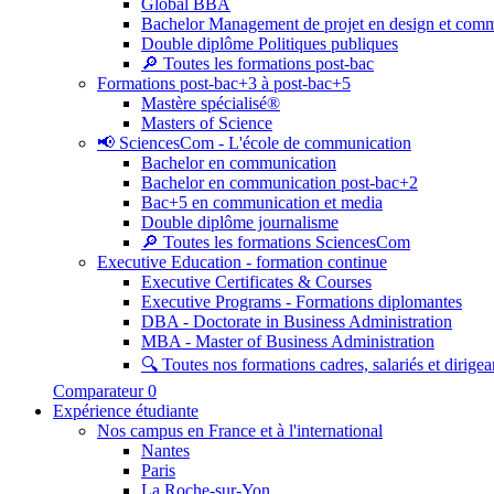
Global BBA
Bachelor Management de projet en design et com
Double diplôme Politiques publiques
🔎 Toutes les formations post-bac
Formations post-bac+3 à post-bac+5
Mastère spécialisé®
Masters of Science
📢 SciencesCom - L'école de communication
Bachelor en communication
Bachelor en communication post-bac+2
Bac+5 en communication et media
Double diplôme journalisme
🔎 Toutes les formations SciencesCom
Executive Education - formation continue
Executive Certificates & Courses
Executive Programs - Formations diplomantes
DBA - Doctorate in Business Administration
MBA - Master of Business Administration
🔍 Toutes nos formations cadres, salariés et dirigea
Comparateur
0
Expérience étudiante
Nos campus en France et à l'international
Nantes
Paris
La Roche-sur-Yon