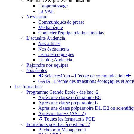
Alternance & professionnalisation
L'apprentissage
La VAE
Newsroom
Communiqués de presse
Médiathèque
Contacter l'équipe relations médias
L'actualité Audencia
Nos articles
Nos événements
Leurs témoignages
Le blog Audencia
Rejoindre nos équipes
Nos écoles
📢 SciencesCom – L’école de communication 📢
GAIA - L’école des transitions écologiques et soci
Les formations
Programme Grande Ecole - dès bac+2
Après une classe préparatoire EC
Après une classe préparatoire L
Après une classe préparatoire D1, D2 ou scientifi
Après un bac+3 (AST 2)
🔎 Toutes les formations PGE
Formations post-bac à post-bac+2
Bachelor in Management