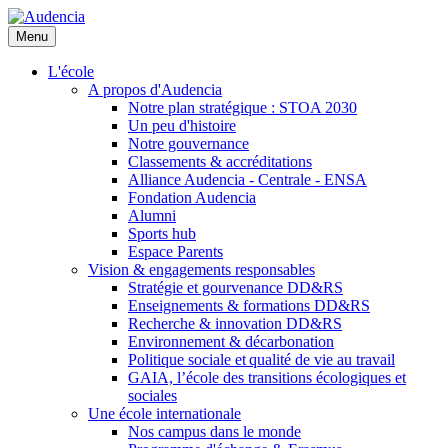
Aller
au
Menu
contenu
principal
L'école
A propos d'Audencia
Notre plan stratégique : STOA 2030
Un peu d'histoire
Notre gouvernance
Classements & accréditations
Alliance Audencia - Centrale - ENSA
Fondation Audencia
Alumni
Sports hub
Espace Parents
Vision & engagements responsables
Stratégie et gourvenance DD&RS
Enseignements & formations DD&RS
Recherche & innovation DD&RS
Environnement & décarbonation
Politique sociale et qualité de vie au travail
GAIA, l’école des transitions écologiques et
sociales
Une école internationale
Nos campus dans le monde