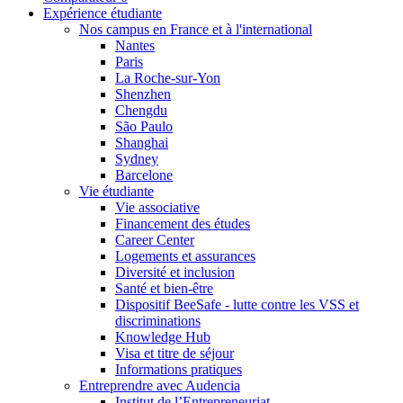
Expérience étudiante
Nos campus en France et à l'international
Nantes
Paris
La Roche-sur-Yon
Shenzhen
Chengdu
São Paulo
Shanghai
Sydney
Barcelone
Vie étudiante
Vie associative
Financement des études
Career Center
Logements et assurances
Diversité et inclusion
Santé et bien-être
Dispositif BeeSafe - lutte contre les VSS et
discriminations
Knowledge Hub
Visa et titre de séjour
Informations pratiques
Entreprendre avec Audencia
Institut de l’Entrepreneuriat