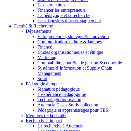
Les partenaires
Financer les entrepreneurs
La pédagogie et la recherche
Les dispositifs d’accompagnement
Faculté & Recherche
Départements
Entrepreneuriat, stratégie & innovation
Communication, culture & langues
Finance
Études organisationnelles et éthique
Marketing
Comptabilité, contrôle de gestion & économie
Systèmes d’Information et Supply Chain
Management
Sport
Pédagogie à impact
Signature pédagogique
L'expérience pédagogique
Technologie/Innovation
Audencia Cases Study collection
Pédagogie et apprentissages pour TES
Membres de la faculté
Recherche à impact
La recherche à Audencia