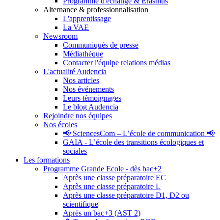
Programme d'échange & Erasmus
Alternance & professionnalisation
L'apprentissage
La VAE
Newsroom
Communiqués de presse
Médiathèque
Contacter l'équipe relations médias
L'actualité Audencia
Nos articles
Nos événements
Leurs témoignages
Le blog Audencia
Rejoindre nos équipes
Nos écoles
📢 SciencesCom – L’école de communication 📢
GAIA - L’école des transitions écologiques et
sociales
Les formations
Programme Grande Ecole - dès bac+2
Après une classe préparatoire EC
Après une classe préparatoire L
Après une classe préparatoire D1, D2 ou
scientifique
Après un bac+3 (AST 2)