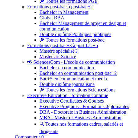
🔎 Toutes les formations PGE
Formations post-bac à post-bac+2
Bachelor in Management
Global BBA
Bachelor Management de projet en design et
communication
Double diplôme Politiques publiques
🔎 Toutes les formations post-bac
Formations post-bac+3 à post-bac+5
Mastère spécialisé®
Masters of Science
📢 SciencesCom - L'école de communication
Bachelor en communication
Bachelor en communication post-bac+2
Bac+5 en communication et media
Double diplôme journalisme
🔎 Toutes les formations SciencesCom
Executive Education - formation continue
Executive Certificates & Courses
Executive Programs - Formations diplomantes
DBA - Doctorate in Business Administration
MBA - Master of Business Administration
🔍 Toutes nos formations cadres, salariés et
dirigeants
Comparateur
0