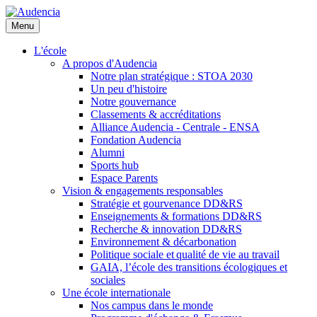
Aller
au
Menu
contenu
principal
L'école
A propos d'Audencia
Notre plan stratégique : STOA 2030
Un peu d'histoire
Notre gouvernance
Classements & accréditations
Alliance Audencia - Centrale - ENSA
Fondation Audencia
Alumni
Sports hub
Espace Parents
Vision & engagements responsables
Stratégie et gourvenance DD&RS
Enseignements & formations DD&RS
Recherche & innovation DD&RS
Environnement & décarbonation
Politique sociale et qualité de vie au travail
GAIA, l’école des transitions écologiques et
sociales
Une école internationale
Nos campus dans le monde