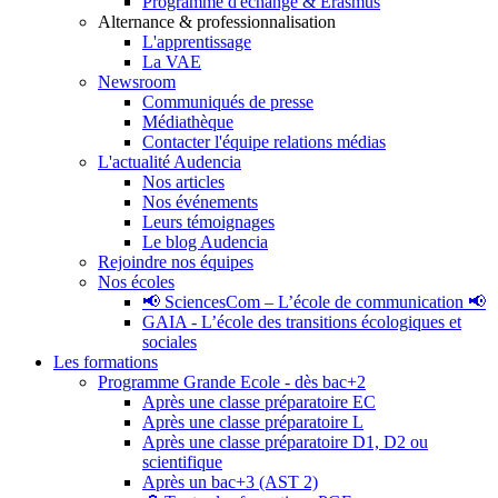
Programme d'échange & Erasmus
Alternance & professionnalisation
L'apprentissage
La VAE
Newsroom
Communiqués de presse
Médiathèque
Contacter l'équipe relations médias
L'actualité Audencia
Nos articles
Nos événements
Leurs témoignages
Le blog Audencia
Rejoindre nos équipes
Nos écoles
📢 SciencesCom – L’école de communication 📢
GAIA - L’école des transitions écologiques et
sociales
Les formations
Programme Grande Ecole - dès bac+2
Après une classe préparatoire EC
Après une classe préparatoire L
Après une classe préparatoire D1, D2 ou
scientifique
Après un bac+3 (AST 2)