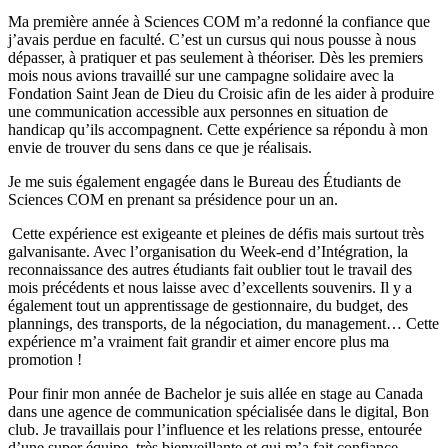
Ma première année à Sciences COM m’a redonné la confiance que
j’avais perdue en faculté. C’est un cursus qui nous pousse à nous
dépasser, à pratiquer et pas seulement à théoriser. Dès les premiers
mois nous avions travaillé sur une campagne solidaire avec la
Fondation Saint Jean de Dieu du Croisic afin de les aider à produire
une communication accessible aux personnes en situation de
handicap qu’ils accompagnent. Cette expérience sa répondu à mon
envie de trouver du sens dans ce que je réalisais.
Je me suis également engagée dans le Bureau des Étudiants de
Sciences COM en prenant sa présidence pour un an.
Cette expérience est exigeante et pleines de défis mais surtout très
galvanisante. Avec l’organisation du Week-end d’Intégration, la
reconnaissance des autres étudiants fait oublier tout le travail des
mois précédents et nous laisse avec d’excellents souvenirs. Il y a
également tout un apprentissage de gestionnaire, du budget, des
plannings, des transports, de la négociation, du management… Cette
expérience m’a vraiment fait grandir et aimer encore plus ma
promotion !
Pour finir mon année de Bachelor je suis allée en stage au Canada
dans une agence de communication spécialisée dans le digital, Bon
club. Je travaillais pour l’influence et les relations presse, entourée
d’une super équipe, très bienveillante et qui m’a fait confiance