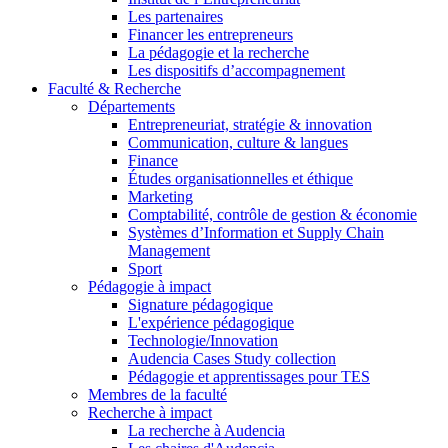
Les partenaires
Financer les entrepreneurs
La pédagogie et la recherche
Les dispositifs d’accompagnement
Faculté & Recherche
Départements
Entrepreneuriat, stratégie & innovation
Communication, culture & langues
Finance
Études organisationnelles et éthique
Marketing
Comptabilité, contrôle de gestion & économie
Systèmes d’Information et Supply Chain
Management
Sport
Pédagogie à impact
Signature pédagogique
L'expérience pédagogique
Technologie/Innovation
Audencia Cases Study collection
Pédagogie et apprentissages pour TES
Membres de la faculté
Recherche à impact
La recherche à Audencia