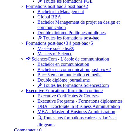
🔎 Toutes les formations PGE
Formations post-bac à post-bac+2
Bachelor in Management
Global BBA
Bachelor Management de projet en design et
communication
Double diplôme Politiques publiques
🔎 Toutes les formations post-bac
Formations post-bac+3 à post-bac+5
Mastère spécialisé®
Masters of Science
📢 SciencesCom - L'école de communication
Bachelor en communication
Bachelor en communication post-bac+2
Bac+5 en communication et media
Double diplôme journalisme
🔎 Toutes les formations SciencesCom
Executive Education - formation continue
Executive Certificates & Courses
Executive Programs - Formations diplomantes
DBA - Doctorate in Business Administration
MBA - Master of Business Administration
🔍 Toutes nos formations cadres, salariés et
dirigeants
Comparateur
0