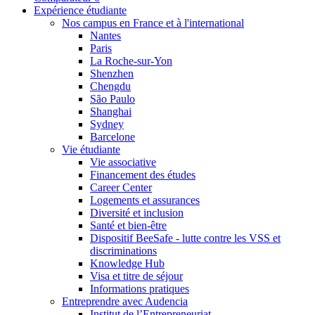
Expérience étudiante
Nos campus en France et à l'international
Nantes
Paris
La Roche-sur-Yon
Shenzhen
Chengdu
São Paulo
Shanghai
Sydney
Barcelone
Vie étudiante
Vie associative
Financement des études
Career Center
Logements et assurances
Diversité et inclusion
Santé et bien-être
Dispositif BeeSafe - lutte contre les VSS et
discriminations
Knowledge Hub
Visa et titre de séjour
Informations pratiques
Entreprendre avec Audencia
Institut de l’Entrepreneuriat