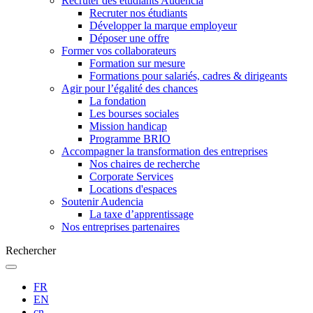
Recruter des étudiants Audencia
Recruter nos étudiants
Développer la marque employeur
Déposer une offre
Former vos collaborateurs
Formation sur mesure
Formations pour salariés, cadres & dirigeants
Agir pour l’égalité des chances
La fondation
Les bourses sociales
Mission handicap
Programme BRIO
Accompagner la transformation des entreprises
Nos chaires de recherche
Corporate Services
Locations d'espaces
Soutenir Audencia
La taxe d’apprentissage
Nos entreprises partenaires
Rechercher
FR
EN
cn