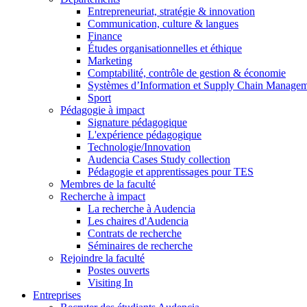
Entrepreneuriat, stratégie & innovation
Communication, culture & langues
Finance
Études organisationnelles et éthique
Marketing
Comptabilité, contrôle de gestion & économie
Systèmes d’Information et Supply Chain Manage
Sport
Pédagogie à impact
Signature pédagogique
L'expérience pédagogique
Technologie/Innovation
Audencia Cases Study collection
Pédagogie et apprentissages pour TES
Membres de la faculté
Recherche à impact
La recherche à Audencia
Les chaires d'Audencia
Contrats de recherche
Séminaires de recherche
Rejoindre la faculté
Postes ouverts
Visiting In
Entreprises