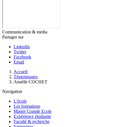
Communication & media
Partager sur
Linkedin
Twitter
Facebook
Email
Fil
Accueil
d'Ariane
Témoignages
Anaëlle COCHET
Navigation
L'école
Les formations
Master Grande Ecole
Expérience étudiante
Faculté & recherche
Entreprises