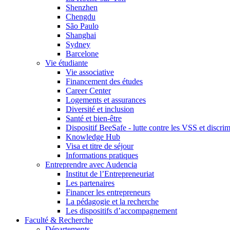
Shenzhen
Chengdu
São Paulo
Shanghai
Sydney
Barcelone
Vie étudiante
Vie associative
Financement des études
Career Center
Logements et assurances
Diversité et inclusion
Santé et bien-être
Dispositif BeeSafe - lutte contre les VSS et discri
Knowledge Hub
Visa et titre de séjour
Informations pratiques
Entreprendre avec Audencia
Institut de l’Entrepreneuriat
Les partenaires
Financer les entrepreneurs
La pédagogie et la recherche
Les dispositifs d’accompagnement
Faculté & Recherche
Départements