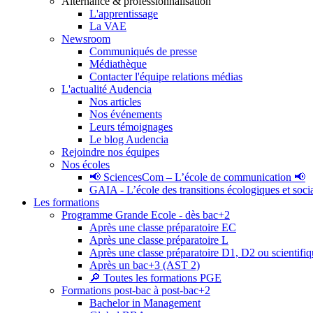
Alternance & professionnalisation
L'apprentissage
La VAE
Newsroom
Communiqués de presse
Médiathèque
Contacter l'équipe relations médias
L'actualité Audencia
Nos articles
Nos événements
Leurs témoignages
Le blog Audencia
Rejoindre nos équipes
Nos écoles
📢 SciencesCom – L’école de communication 📢
GAIA - L’école des transitions écologiques et soci
Les formations
Programme Grande Ecole - dès bac+2
Après une classe préparatoire EC
Après une classe préparatoire L
Après une classe préparatoire D1, D2 ou scientifi
Après un bac+3 (AST 2)
🔎 Toutes les formations PGE
Formations post-bac à post-bac+2
Bachelor in Management