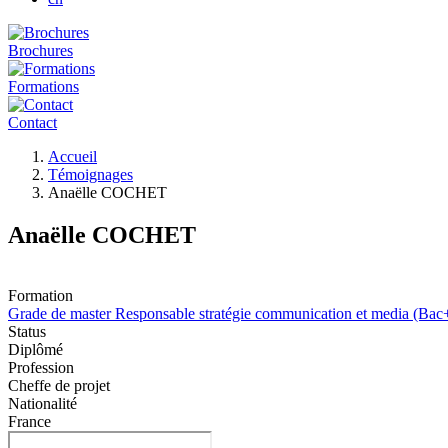
Brochures
Formations
Contact
Fil
Accueil
d'Ariane
Témoignages
Anaëlle COCHET
Anaëlle COCHET
Formation
Grade de master Responsable stratégie communication et media (Bac+
Status
Diplômé
Profession
Cheffe de projet
Nationalité
France