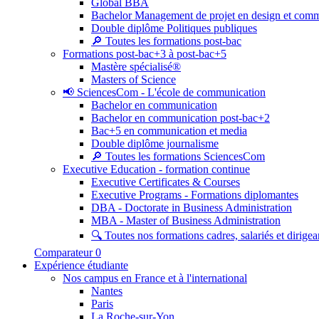
Global BBA
Bachelor Management de projet en design et com
Double diplôme Politiques publiques
🔎 Toutes les formations post-bac
Formations post-bac+3 à post-bac+5
Mastère spécialisé®
Masters of Science
📢 SciencesCom - L'école de communication
Bachelor en communication
Bachelor en communication post-bac+2
Bac+5 en communication et media
Double diplôme journalisme
🔎 Toutes les formations SciencesCom
Executive Education - formation continue
Executive Certificates & Courses
Executive Programs - Formations diplomantes
DBA - Doctorate in Business Administration
MBA - Master of Business Administration
🔍 Toutes nos formations cadres, salariés et dirigea
Comparateur
0
Expérience étudiante
Nos campus en France et à l'international
Nantes
Paris
La Roche-sur-Yon