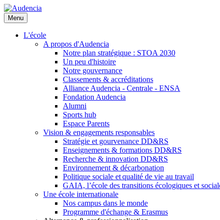
Aller
au
Menu
contenu
principal
L'école
A propos d'Audencia
Notre plan stratégique : STOA 2030
Un peu d'histoire
Notre gouvernance
Classements & accréditations
Alliance Audencia - Centrale - ENSA
Fondation Audencia
Alumni
Sports hub
Espace Parents
Vision & engagements responsables
Stratégie et gourvenance DD&RS
Enseignements & formations DD&RS
Recherche & innovation DD&RS
Environnement & décarbonation
Politique sociale et qualité de vie au travail
GAIA, l’école des transitions écologiques et social
Une école internationale
Nos campus dans le monde
Programme d'échange & Erasmus