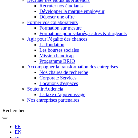
Recruter des étudiants Audencia
Recruter nos étudiants
Développer la marque employeur
Déposer une offre
Former vos collaborateurs
Formation sur mesure
Formations pour salariés, cadres & dirigeants
Agir pour l’égalité des chances
La fondation
Les bourses sociales
Mission handicap
Programme BRIO
Accompagner la transformation des entreprises
Nos chaires de recherche
Corporate Services
Locations d'espaces
Soutenir Audencia
La taxe d’apprentissage
Nos entreprises partenaires
Rechercher
FR
EN
cn