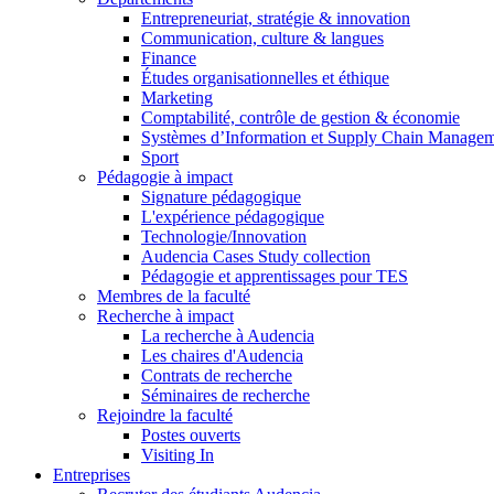
Entrepreneuriat, stratégie & innovation
Communication, culture & langues
Finance
Études organisationnelles et éthique
Marketing
Comptabilité, contrôle de gestion & économie
Systèmes d’Information et Supply Chain Manage
Sport
Pédagogie à impact
Signature pédagogique
L'expérience pédagogique
Technologie/Innovation
Audencia Cases Study collection
Pédagogie et apprentissages pour TES
Membres de la faculté
Recherche à impact
La recherche à Audencia
Les chaires d'Audencia
Contrats de recherche
Séminaires de recherche
Rejoindre la faculté
Postes ouverts
Visiting In
Entreprises