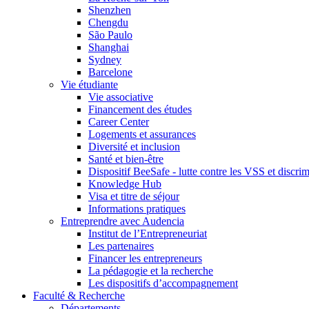
Shenzhen
Chengdu
São Paulo
Shanghai
Sydney
Barcelone
Vie étudiante
Vie associative
Financement des études
Career Center
Logements et assurances
Diversité et inclusion
Santé et bien-être
Dispositif BeeSafe - lutte contre les VSS et discri
Knowledge Hub
Visa et titre de séjour
Informations pratiques
Entreprendre avec Audencia
Institut de l’Entrepreneuriat
Les partenaires
Financer les entrepreneurs
La pédagogie et la recherche
Les dispositifs d’accompagnement
Faculté & Recherche
Départements