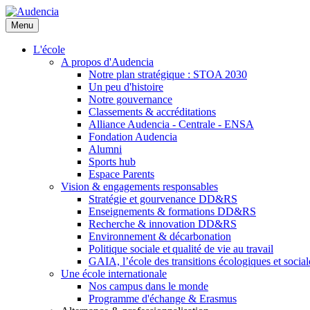
Aller
au
Menu
contenu
principal
L'école
A propos d'Audencia
Notre plan stratégique : STOA 2030
Un peu d'histoire
Notre gouvernance
Classements & accréditations
Alliance Audencia - Centrale - ENSA
Fondation Audencia
Alumni
Sports hub
Espace Parents
Vision & engagements responsables
Stratégie et gourvenance DD&RS
Enseignements & formations DD&RS
Recherche & innovation DD&RS
Environnement & décarbonation
Politique sociale et qualité de vie au travail
GAIA, l’école des transitions écologiques et social
Une école internationale
Nos campus dans le monde
Programme d'échange & Erasmus