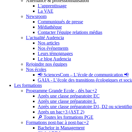
Alternance & professionnalisation
L'apprentissage
La VAE
Newsroom
Communiqués de presse
Médiathèque
Contacter l'équipe relations médias
L'actualité Audencia
Nos articles
Nos événements
Leurs témoignages
Le blog Audencia
Rejoindre nos équipes
Nos écoles
📢 SciencesCom – L’école de communication 📢
GAIA - L’école des transitions écologiques et soci
Les formations
Programme Grande Ecole - dès bac+2
Après une classe préparatoire EC
Après une classe préparatoire L
Après une classe préparatoire D1, D2 ou scientifi
Après un bac+3 (AST 2)
🔎 Toutes les formations PGE
Formations post-bac à post-bac+2
Bachelor in Management