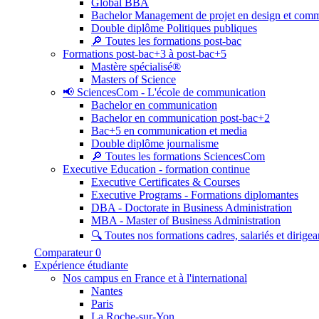
Global BBA
Bachelor Management de projet en design et com
Double diplôme Politiques publiques
🔎 Toutes les formations post-bac
Formations post-bac+3 à post-bac+5
Mastère spécialisé®
Masters of Science
📢 SciencesCom - L'école de communication
Bachelor en communication
Bachelor en communication post-bac+2
Bac+5 en communication et media
Double diplôme journalisme
🔎 Toutes les formations SciencesCom
Executive Education - formation continue
Executive Certificates & Courses
Executive Programs - Formations diplomantes
DBA - Doctorate in Business Administration
MBA - Master of Business Administration
🔍 Toutes nos formations cadres, salariés et dirigea
Comparateur
0
Expérience étudiante
Nos campus en France et à l'international
Nantes
Paris
La Roche-sur-Yon