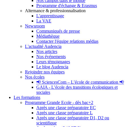
Nos campus dans le monde
Programme d'échange & Erasmus
Alternance & professionnalisation
L'apprentissage
La VAE
Newsroom
Communiqués de presse
Médiathèque
Contacter l'équipe relations médias
L'actualité Audencia
Nos articles
Nos événements
Leurs témoignages
Le blog Audencia
Rejoindre nos équipes
Nos écoles
📢 SciencesCom – L’école de communication 📢
GAIA - L’école des transitions écologiques et
sociales
Les formations
Programme Grande Ecole - dès bac+2
Après une classe préparatoire EC
Après une classe préparatoire L
Après une classe préparatoire D1, D2 ou
scientifique