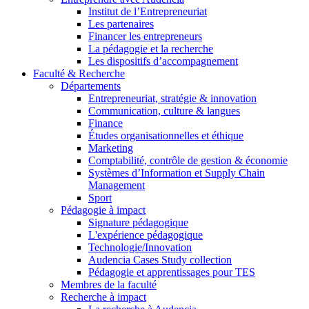
Institut de l’Entrepreneuriat
Les partenaires
Financer les entrepreneurs
La pédagogie et la recherche
Les dispositifs d’accompagnement
Faculté & Recherche
Départements
Entrepreneuriat, stratégie & innovation
Communication, culture & langues
Finance
Études organisationnelles et éthique
Marketing
Comptabilité, contrôle de gestion & économie
Systèmes d’Information et Supply Chain
Management
Sport
Pédagogie à impact
Signature pédagogique
L'expérience pédagogique
Technologie/Innovation
Audencia Cases Study collection
Pédagogie et apprentissages pour TES
Membres de la faculté
Recherche à impact