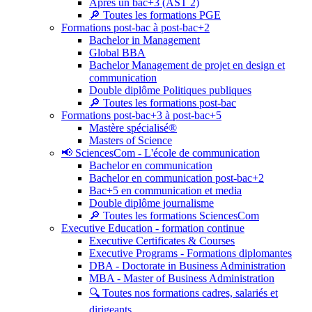
Après un bac+3 (AST 2)
🔎 Toutes les formations PGE
Formations post-bac à post-bac+2
Bachelor in Management
Global BBA
Bachelor Management de projet en design et
communication
Double diplôme Politiques publiques
🔎 Toutes les formations post-bac
Formations post-bac+3 à post-bac+5
Mastère spécialisé®
Masters of Science
📢 SciencesCom - L'école de communication
Bachelor en communication
Bachelor en communication post-bac+2
Bac+5 en communication et media
Double diplôme journalisme
🔎 Toutes les formations SciencesCom
Executive Education - formation continue
Executive Certificates & Courses
Executive Programs - Formations diplomantes
DBA - Doctorate in Business Administration
MBA - Master of Business Administration
🔍 Toutes nos formations cadres, salariés et
dirigeants