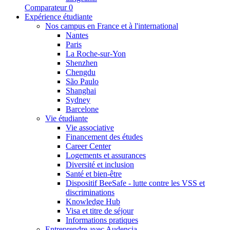
Comparateur
0
Expérience étudiante
Nos campus en France et à l'international
Nantes
Paris
La Roche-sur-Yon
Shenzhen
Chengdu
São Paulo
Shanghai
Sydney
Barcelone
Vie étudiante
Vie associative
Financement des études
Career Center
Logements et assurances
Diversité et inclusion
Santé et bien-être
Dispositif BeeSafe - lutte contre les VSS et
discriminations
Knowledge Hub
Visa et titre de séjour
Informations pratiques
Entreprendre avec Audencia