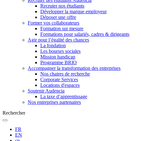
Recruter des étudiants Audencia
Recruter nos étudiants
Développer la marque employeur
Déposer une offre
Former vos collaborateurs
Formation sur mesure
Formations pour salariés, cadres & dirigeants
Agir pour l’égalité des chances
La fondation
Les bourses sociales
Mission handicap
Programme BRIO
Accompagner la transformation des entreprises
Nos chaires de recherche
Corporate Services
Locations d'espaces
Soutenir Audencia
La taxe d’apprentissage
Nos entreprises partenaires
Rechercher
FR
EN
cn