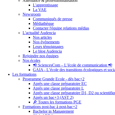
Alternance & professionnalisation
L'apprentissage
La VAE
Newsroom
Communiqués de presse
Médiathèque
Contacter l'équipe relations médias
L'actualité Audencia
Nos articles
Nos événements
Leurs témoignages
Le blog Audencia
Rejoindre nos équipes
Nos écoles
📢 SciencesCom – L’école de communication 📢
GAIA - L’école des transitions écologiques et soci
Les formations
Programme Grande Ecole - dès bac+2
Après une classe préparatoire EC
Après une classe préparatoire L
Après une classe préparatoire D1, D2 ou scientifi
Après un bac+3 (AST 2)
🔎 Toutes les formations PGE
Formations post-bac à post-bac+2
Bachelor in Management