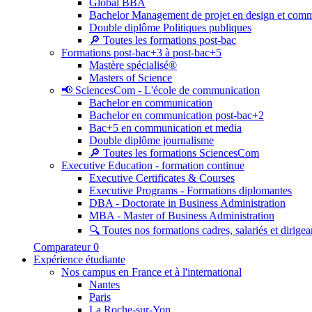
Global BBA
Bachelor Management de projet en design et com
Double diplôme Politiques publiques
🔎 Toutes les formations post-bac
Formations post-bac+3 à post-bac+5
Mastère spécialisé®
Masters of Science
📢 SciencesCom - L'école de communication
Bachelor en communication
Bachelor en communication post-bac+2
Bac+5 en communication et media
Double diplôme journalisme
🔎 Toutes les formations SciencesCom
Executive Education - formation continue
Executive Certificates & Courses
Executive Programs - Formations diplomantes
DBA - Doctorate in Business Administration
MBA - Master of Business Administration
🔍 Toutes nos formations cadres, salariés et dirigea
Comparateur
0
Expérience étudiante
Nos campus en France et à l'international
Nantes
Paris
La Roche-sur-Yon