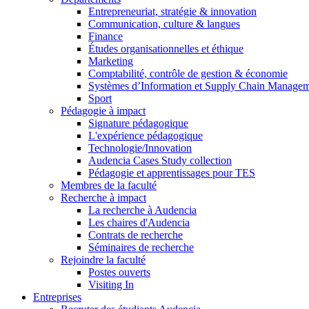
Entrepreneuriat, stratégie & innovation
Communication, culture & langues
Finance
Études organisationnelles et éthique
Marketing
Comptabilité, contrôle de gestion & économie
Systèmes d’Information et Supply Chain Manage
Sport
Pédagogie à impact
Signature pédagogique
L'expérience pédagogique
Technologie/Innovation
Audencia Cases Study collection
Pédagogie et apprentissages pour TES
Membres de la faculté
Recherche à impact
La recherche à Audencia
Les chaires d'Audencia
Contrats de recherche
Séminaires de recherche
Rejoindre la faculté
Postes ouverts
Visiting In
Entreprises