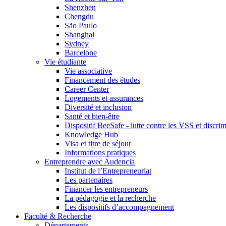
Shenzhen
Chengdu
São Paulo
Shanghai
Sydney
Barcelone
Vie étudiante
Vie associative
Financement des études
Career Center
Logements et assurances
Diversité et inclusion
Santé et bien-être
Dispositif BeeSafe - lutte contre les VSS et discri
Knowledge Hub
Visa et titre de séjour
Informations pratiques
Entreprendre avec Audencia
Institut de l’Entrepreneuriat
Les partenaires
Financer les entrepreneurs
La pédagogie et la recherche
Les dispositifs d’accompagnement
Faculté & Recherche
Départements