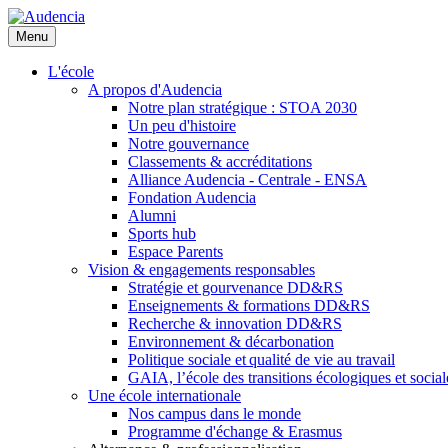
Aller
au
Menu
contenu
principal
L'école
A propos d'Audencia
Notre plan stratégique : STOA 2030
Un peu d'histoire
Notre gouvernance
Classements & accréditations
Alliance Audencia - Centrale - ENSA
Fondation Audencia
Alumni
Sports hub
Espace Parents
Vision & engagements responsables
Stratégie et gourvenance DD&RS
Enseignements & formations DD&RS
Recherche & innovation DD&RS
Environnement & décarbonation
Politique sociale et qualité de vie au travail
GAIA, l’école des transitions écologiques et social
Une école internationale
Nos campus dans le monde
Programme d'échange & Erasmus