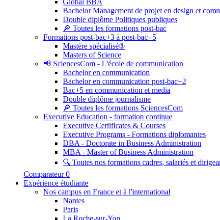
Global BBA
Bachelor Management de projet en design et com
Double diplôme Politiques publiques
🔎 Toutes les formations post-bac
Formations post-bac+3 à post-bac+5
Mastère spécialisé®
Masters of Science
📢 SciencesCom - L'école de communication
Bachelor en communication
Bachelor en communication post-bac+2
Bac+5 en communication et media
Double diplôme journalisme
🔎 Toutes les formations SciencesCom
Executive Education - formation continue
Executive Certificates & Courses
Executive Programs - Formations diplomantes
DBA - Doctorate in Business Administration
MBA - Master of Business Administration
🔍 Toutes nos formations cadres, salariés et dirigea
Comparateur
0
Expérience étudiante
Nos campus en France et à l'international
Nantes
Paris
La Roche-sur-Yon