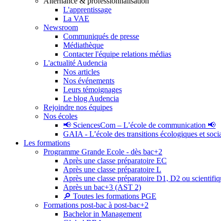
Alternance & professionnalisation
L'apprentissage
La VAE
Newsroom
Communiqués de presse
Médiathèque
Contacter l'équipe relations médias
L'actualité Audencia
Nos articles
Nos événements
Leurs témoignages
Le blog Audencia
Rejoindre nos équipes
Nos écoles
📢 SciencesCom – L’école de communication 📢
GAIA - L’école des transitions écologiques et soci
Les formations
Programme Grande Ecole - dès bac+2
Après une classe préparatoire EC
Après une classe préparatoire L
Après une classe préparatoire D1, D2 ou scientifi
Après un bac+3 (AST 2)
🔎 Toutes les formations PGE
Formations post-bac à post-bac+2
Bachelor in Management