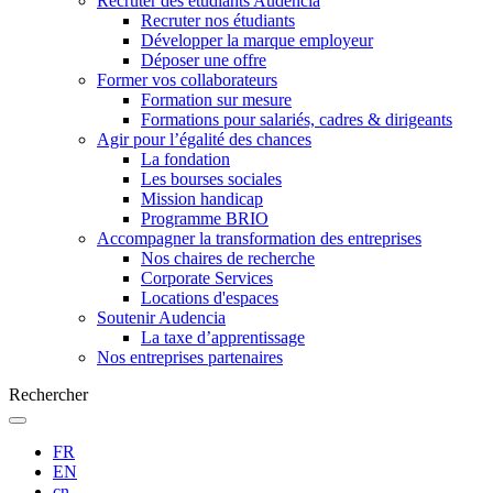
Recruter des étudiants Audencia
Recruter nos étudiants
Développer la marque employeur
Déposer une offre
Former vos collaborateurs
Formation sur mesure
Formations pour salariés, cadres & dirigeants
Agir pour l’égalité des chances
La fondation
Les bourses sociales
Mission handicap
Programme BRIO
Accompagner la transformation des entreprises
Nos chaires de recherche
Corporate Services
Locations d'espaces
Soutenir Audencia
La taxe d’apprentissage
Nos entreprises partenaires
Rechercher
FR
EN
cn