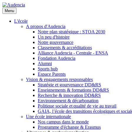
Aller
au
Menu
contenu
principal
L'école
A propos d'Audencia
Notre plan stratégique : STOA 2030
Un peu d'histoire
Notre gouvernance
Classements & accréditations
Alliance Audencia - Centrale - ENSA
Fondation Audencia
Alumni
Sports hub
Espace Parents
Vision & engagements responsables
Stratégie et gourvenance DD&RS
Enseignements & formations DD&RS
Recherche & innovation DD&RS
Environnement & décarbonation
Politique sociale et qualité de vie au travail
GAIA, l’école des transitions écologiques et social
Une école internationale
Nos campus dans le monde
Programme d'échange & Erasmus