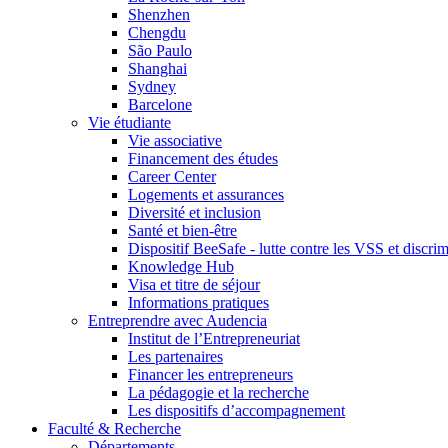
Shenzhen
Chengdu
São Paulo
Shanghai
Sydney
Barcelone
Vie étudiante
Vie associative
Financement des études
Career Center
Logements et assurances
Diversité et inclusion
Santé et bien-être
Dispositif BeeSafe - lutte contre les VSS et discri
Knowledge Hub
Visa et titre de séjour
Informations pratiques
Entreprendre avec Audencia
Institut de l’Entrepreneuriat
Les partenaires
Financer les entrepreneurs
La pédagogie et la recherche
Les dispositifs d’accompagnement
Faculté & Recherche
Départements