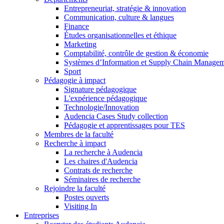
Entrepreneuriat, stratégie & innovation
Communication, culture & langues
Finance
Études organisationnelles et éthique
Marketing
Comptabilité, contrôle de gestion & économie
Systèmes d’Information et Supply Chain Manage
Sport
Pédagogie à impact
Signature pédagogique
L'expérience pédagogique
Technologie/Innovation
Audencia Cases Study collection
Pédagogie et apprentissages pour TES
Membres de la faculté
Recherche à impact
La recherche à Audencia
Les chaires d'Audencia
Contrats de recherche
Séminaires de recherche
Rejoindre la faculté
Postes ouverts
Visiting In
Entreprises