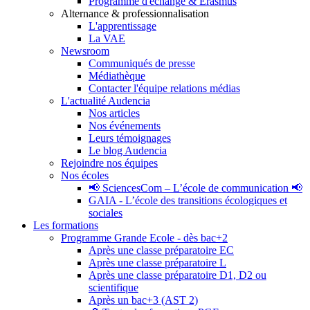
Programme d'échange & Erasmus
Alternance & professionnalisation
L'apprentissage
La VAE
Newsroom
Communiqués de presse
Médiathèque
Contacter l'équipe relations médias
L'actualité Audencia
Nos articles
Nos événements
Leurs témoignages
Le blog Audencia
Rejoindre nos équipes
Nos écoles
📢 SciencesCom – L’école de communication 📢
GAIA - L’école des transitions écologiques et
sociales
Les formations
Programme Grande Ecole - dès bac+2
Après une classe préparatoire EC
Après une classe préparatoire L
Après une classe préparatoire D1, D2 ou
scientifique
Après un bac+3 (AST 2)