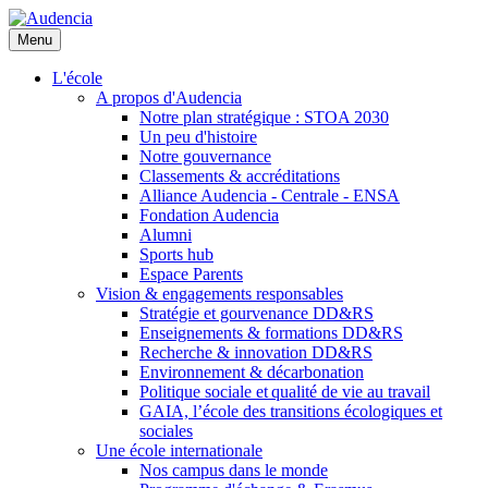
Aller
au
Menu
contenu
principal
L'école
A propos d'Audencia
Notre plan stratégique : STOA 2030
Un peu d'histoire
Notre gouvernance
Classements & accréditations
Alliance Audencia - Centrale - ENSA
Fondation Audencia
Alumni
Sports hub
Espace Parents
Vision & engagements responsables
Stratégie et gourvenance DD&RS
Enseignements & formations DD&RS
Recherche & innovation DD&RS
Environnement & décarbonation
Politique sociale et qualité de vie au travail
GAIA, l’école des transitions écologiques et
sociales
Une école internationale
Nos campus dans le monde