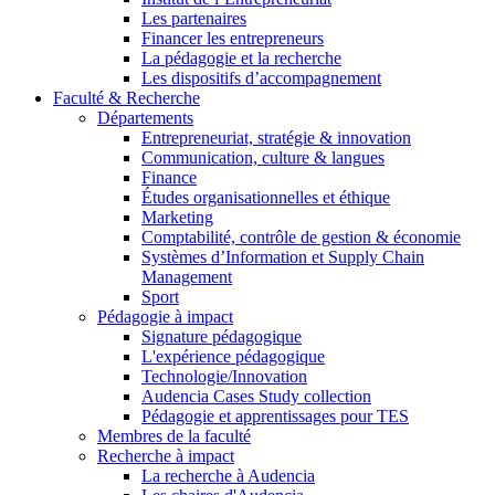
Les partenaires
Financer les entrepreneurs
La pédagogie et la recherche
Les dispositifs d’accompagnement
Faculté & Recherche
Départements
Entrepreneuriat, stratégie & innovation
Communication, culture & langues
Finance
Études organisationnelles et éthique
Marketing
Comptabilité, contrôle de gestion & économie
Systèmes d’Information et Supply Chain
Management
Sport
Pédagogie à impact
Signature pédagogique
L'expérience pédagogique
Technologie/Innovation
Audencia Cases Study collection
Pédagogie et apprentissages pour TES
Membres de la faculté
Recherche à impact
La recherche à Audencia