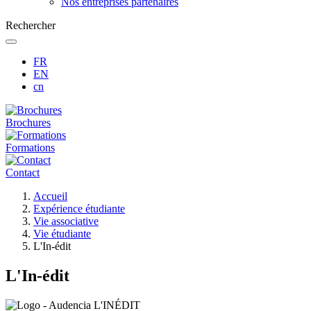
Nos entreprises partenaires
Rechercher
FR
EN
cn
Brochures
Formations
Contact
Fil
Accueil
d'Ariane
Expérience étudiante
Vie associative
Vie étudiante
L'In-édit
L'In-édit