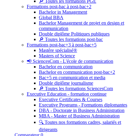
🔎 Toutes les formations PGE
Formations post-bac à post-bac+2
Bachelor in Management
Global BBA
Bachelor Management de projet en design et
communication
Double diplôme Politiques publiques
🔎 Toutes les formations post-bac
Formations post-bac+3 à post-bac+5
Mastère spécialisé®
Masters of Science
📢 SciencesCom - L'école de communication
Bachelor en communication
Bachelor en communication post-bac+2
Bac+5 en communication et media
Double diplôme journalisme
🔎 Toutes les formations SciencesCom
Executive Education - formation continue
Executive Certificates & Courses
Executive Programs - Formations diplomantes
DBA - Doctorate in Business Administration
MBA - Master of Business Administration
🔍 Toutes nos formations cadres, salariés et
dirigeants
Comparateur
0