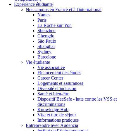
Expérience étudiante
Nos campus en France et à l'international
Nantes
Paris
La Roche-sur-Yon
Shenzhen
Chengdu
São Paulo
Shanghai
Sydney
Barcelone
Vie étudiante
Vie associative
Financement des études
Career Center
Logements et assurances
Diversité et inclusion
Santé et bien-être
Dispositif BeeSafe - lutte contre les VSS et
discriminations
Knowledge Hub
Visa et titre de séjour
Informations pratiques
Entreprendre avec Audencia
Institut de l’Entrepreneuriat