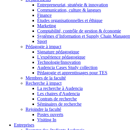
Entrepreneuriat, stratégie & innovation
Communication, culture & langues
Finance
Études organisationnelles et éthique
Marketing
Comptabilité, contrôle de gestion & économie
Systèmes d’Information et Supply Chain Manage
Sport
Pédagogie à impact
Signature pédagogique
L'expérience pédagogique
Technologie/Innovation
Audencia Cases Study collection
Pédagogie et apprentissages pour TES
Membres de la faculté
Recherche à impact
La recherche à Audencia
Les chaires d'Audencia
Contrats de recherche
Séminaires de recherche
Rejoindre la faculté
Postes ouverts
Visiting In
Entreprises