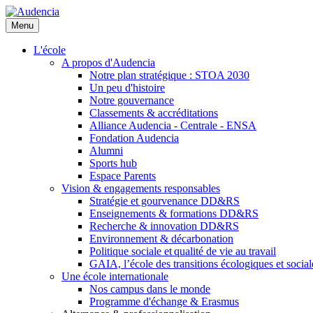
Aller
au
Menu
contenu
principal
L'école
A propos d'Audencia
Notre plan stratégique : STOA 2030
Un peu d'histoire
Notre gouvernance
Classements & accréditations
Alliance Audencia - Centrale - ENSA
Fondation Audencia
Alumni
Sports hub
Espace Parents
Vision & engagements responsables
Stratégie et gourvenance DD&RS
Enseignements & formations DD&RS
Recherche & innovation DD&RS
Environnement & décarbonation
Politique sociale et qualité de vie au travail
GAIA, l’école des transitions écologiques et social
Une école internationale
Nos campus dans le monde
Programme d'échange & Erasmus