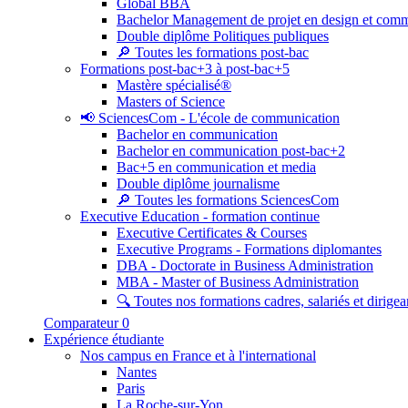
Global BBA
Bachelor Management de projet en design et com
Double diplôme Politiques publiques
🔎 Toutes les formations post-bac
Formations post-bac+3 à post-bac+5
Mastère spécialisé®
Masters of Science
📢 SciencesCom - L'école de communication
Bachelor en communication
Bachelor en communication post-bac+2
Bac+5 en communication et media
Double diplôme journalisme
🔎 Toutes les formations SciencesCom
Executive Education - formation continue
Executive Certificates & Courses
Executive Programs - Formations diplomantes
DBA - Doctorate in Business Administration
MBA - Master of Business Administration
🔍 Toutes nos formations cadres, salariés et dirigea
Comparateur
0
Expérience étudiante
Nos campus en France et à l'international
Nantes
Paris
La Roche-sur-Yon