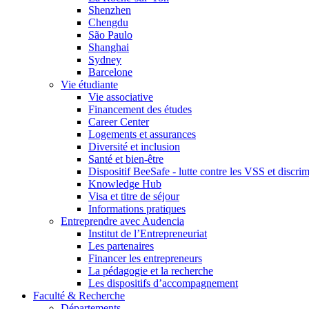
Shenzhen
Chengdu
São Paulo
Shanghai
Sydney
Barcelone
Vie étudiante
Vie associative
Financement des études
Career Center
Logements et assurances
Diversité et inclusion
Santé et bien-être
Dispositif BeeSafe - lutte contre les VSS et discri
Knowledge Hub
Visa et titre de séjour
Informations pratiques
Entreprendre avec Audencia
Institut de l’Entrepreneuriat
Les partenaires
Financer les entrepreneurs
La pédagogie et la recherche
Les dispositifs d’accompagnement
Faculté & Recherche
Départements