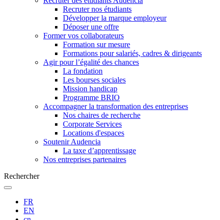
Recruter des étudiants Audencia
Recruter nos étudiants
Développer la marque employeur
Déposer une offre
Former vos collaborateurs
Formation sur mesure
Formations pour salariés, cadres & dirigeants
Agir pour l’égalité des chances
La fondation
Les bourses sociales
Mission handicap
Programme BRIO
Accompagner la transformation des entreprises
Nos chaires de recherche
Corporate Services
Locations d'espaces
Soutenir Audencia
La taxe d’apprentissage
Nos entreprises partenaires
Rechercher
FR
EN
cn