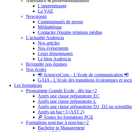
Alternance & professionnalisation
L'apprentissage
La VAE
Newsroom
Communiqués de presse
Médiathèque
Contacter l'équipe relations médias
L'actualité Audencia
Nos articles
Nos événements
Leurs témoignages
Le blog Audencia
Rejoindre nos équipes
Nos écoles
📢 SciencesCom – L’école de communication 📢
GAIA - L’école des transitions écologiques et soci
Les formations
Programme Grande Ecole - dès bac+2
Après une classe préparatoire EC
Après une classe préparatoire L
Après une classe préparatoire D1, D2 ou scientifi
Après un bac+3 (AST 2)
🔎 Toutes les formations PGE
Formations post-bac à post-bac+2
Bachelor in Management