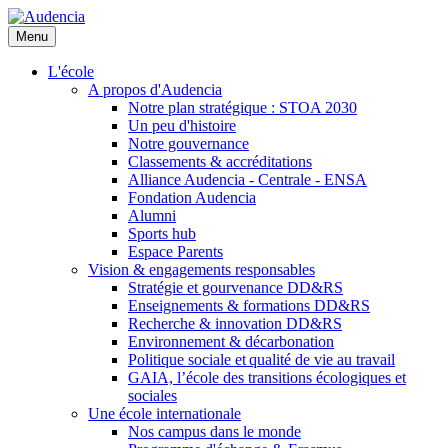
Aller
au
Menu
contenu
principal
L'école
A propos d'Audencia
Notre plan stratégique : STOA 2030
Un peu d'histoire
Notre gouvernance
Classements & accréditations
Alliance Audencia - Centrale - ENSA
Fondation Audencia
Alumni
Sports hub
Espace Parents
Vision & engagements responsables
Stratégie et gourvenance DD&RS
Enseignements & formations DD&RS
Recherche & innovation DD&RS
Environnement & décarbonation
Politique sociale et qualité de vie au travail
GAIA, l’école des transitions écologiques et
sociales
Une école internationale
Nos campus dans le monde