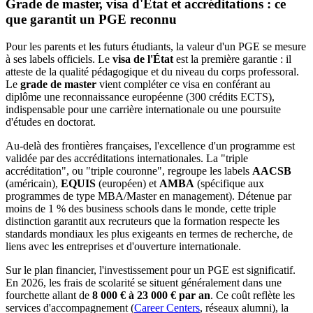
Grade de master, visa d'État et accréditations : ce
que garantit un PGE reconnu
Pour les parents et les futurs étudiants, la valeur d'un PGE se mesure
à ses labels officiels. Le
visa de l'État
est la première garantie : il
atteste de la qualité pédagogique et du niveau du corps professoral.
Le
grade de master
vient compléter ce visa en conférant au
diplôme une reconnaissance européenne (300 crédits ECTS),
indispensable pour une carrière internationale ou une poursuite
d'études en doctorat.
Au-delà des frontières françaises, l'excellence d'un programme est
validée par des accréditations internationales. La "triple
accréditation", ou "triple couronne", regroupe les labels
AACSB
(américain),
EQUIS
(européen) et
AMBA
(spécifique aux
programmes de type MBA/Master en management). Détenue par
moins de 1 % des business schools dans le monde, cette triple
distinction garantit aux recruteurs que la formation respecte les
standards mondiaux les plus exigeants en termes de recherche, de
liens avec les entreprises et d'ouverture internationale.
Sur le plan financier, l'investissement pour un PGE est significatif.
En 2026, les frais de scolarité se situent généralement dans une
fourchette allant de
8 000 € à 23 000 € par an
. Ce coût reflète les
services d'accompagnement (
Career Centers
, réseaux alumni), la