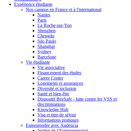
Expérience étudiante
Nos campus en France et à l'international
Nantes
Paris
La Roche-sur-Yon
Shenzhen
Chengdu
São Paulo
Shanghai
Sydney
Barcelone
Vie étudiante
Vie associative
Financement des études
Career Center
Logements et assurances
Diversité et inclusion
Santé et bien-être
Dispositif BeeSafe - lutte contre les VSS et
discriminations
Knowledge Hub
Visa et titre de séjour
Informations pratiques
Entreprendre avec Audencia
Institut de l’Entrepreneuriat