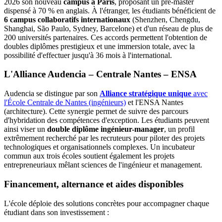
2026 son nouveau
campus à Paris
, proposant un pré-master
dispensé à 70 % en anglais. À l'étranger, les étudiants bénéficient de
6 campus collaboratifs internationaux
(Shenzhen, Chengdu,
Shanghai, São Paulo, Sydney, Barcelone) et d'un réseau de plus de
200 universités partenaires. Ces accords permettent l'obtention de
doubles diplômes prestigieux et une immersion totale, avec la
possibilité d'effectuer jusqu'à 36 mois à l'international.
L'Alliance Audencia – Centrale Nantes – ENSA
Audencia se distingue par son
Alliance stratégique unique
avec
l'École Centrale de Nantes (ingénieurs)
et l'ENSA Nantes
(architecture). Cette synergie permet de suivre des parcours
d'hybridation des compétences d'exception. Les étudiants peuvent
ainsi viser un
double diplôme ingénieur-manager
, un profil
extrêmement recherché par les recruteurs pour piloter des projets
technologiques et organisationnels complexes. Un incubateur
commun aux trois écoles soutient également les projets
entrepreneuriaux mêlant sciences de l'ingénieur et management.
Financement, alternance et aides disponibles
L'école déploie des solutions concrètes pour accompagner chaque
étudiant dans son investissement :