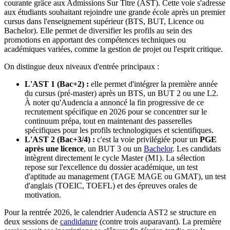
courante grâce aux Admissions Sur Titre (AST). Cette voie s'adresse
aux étudiants souhaitant rejoindre une grande école après un premier
cursus dans l'enseignement supérieur (BTS, BUT, Licence ou
Bachelor). Elle permet de diversifier les profils au sein des
promotions en apportant des compétences techniques ou
académiques variées, comme la gestion de projet ou l'esprit critique.
On distingue deux niveaux d'entrée principaux :
L'AST 1 (Bac+2) :
elle permet d'intégrer la première année
du cursus (pré-master) après un BTS, un BUT 2 ou une L2.
À noter qu'Audencia a annoncé la fin progressive de ce
recrutement spécifique en 2026 pour se concentrer sur le
continuum prépa, tout en maintenant des passerelles
spécifiques pour les profils technologiques et scientifiques.
L'AST 2 (Bac+3/4) :
c'est la voie privilégiée pour un
PGE
après une licence
, un BUT 3 ou un
Bachelor
. Les candidats
intègrent directement le cycle Master (M1). La sélection
repose sur l'excellence du dossier académique, un test
d'aptitude au management (TAGE MAGE ou GMAT), un test
d'anglais (TOEIC, TOEFL) et des épreuves orales de
motivation.
Pour la rentrée 2026, le calendrier Audencia AST2 se structure en
deux sessions de
candidature
(contre trois auparavant). La première