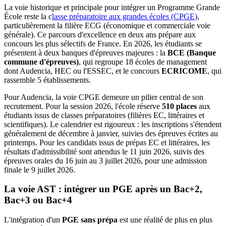
La voie historique et principale pour intégrer un Programme Grande
École reste la c
lasse préparatoire aux grandes écoles (CPGE)
,
particulièrement la filière ECG (économique et commerciale voie
générale). Ce parcours d'excellence en deux ans prépare aux
concours les plus sélectifs de France. En 2026, les étudiants se
présentent à deux banques d'épreuves majeures : la
BCE (Banque
commune d'épreuves)
, qui regroupe 18 écoles de management
dont Audencia, HEC ou l'ESSEC, et le concours
ECRICOME
, qui
rassemble 5 établissements.
Pour Audencia, la voie CPGE demeure un pilier central de son
recrutement. Pour la session 2026, l'école réserve
510 places
aux
étudiants issus de classes préparatoires (filières EC, littéraires et
scientifiques). Le calendrier est rigoureux : les inscriptions s'étendent
généralement de décembre à janvier, suivies des épreuves écrites au
printemps. Pour les candidats issus de prépas EC et littéraires, les
résultats d'admissibilité sont attendus le 11 juin 2026, suivis des
épreuves orales du 16 juin au 3 juillet 2026, pour une admission
finale le 9 juillet 2026.
La voie AST : intégrer un PGE après un Bac+2,
Bac+3 ou Bac+4
L'intégration d'un
PGE sans prépa
est une réalité de plus en plus