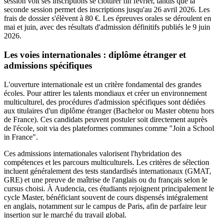
session voit ses inscriptions se clôturer fin février, tandis que la
seconde session permet des inscriptions jusqu'au 26 avril 2026. Les
frais de dossier s'élèvent à 80 €. Les épreuves orales se déroulent en
mai et juin, avec des résultats d'admission définitifs publiés le 9 juin
2026.
Les voies internationales : diplôme étranger et
admissions spécifiques
L'ouverture internationale est un critère fondamental des grandes
écoles. Pour attirer les talents mondiaux et créer un environnement
multiculturel, des procédures d'admission spécifiques sont dédiées
aux titulaires d'un diplôme étranger (Bachelor ou Master obtenu hors
de France). Ces candidats peuvent postuler soit directement auprès
de l'école, soit via des plateformes communes comme "Join a School
in France".
Ces admissions internationales valorisent l'hybridation des
compétences et les parcours multiculturels. Les critères de sélection
incluent généralement des tests standardisés internationaux (GMAT,
GRE) et une preuve de maîtrise de l'anglais ou du français selon le
cursus choisi. À Audencia, ces étudiants rejoignent principalement le
cycle Master, bénéficiant souvent de cours dispensés intégralement
en anglais, notamment sur le campus de Paris, afin de parfaire leur
insertion sur le marché du travail global.