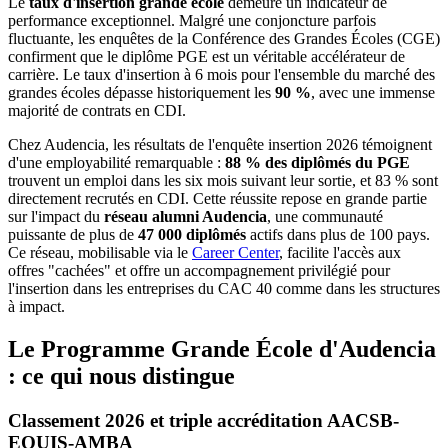
Le
taux d'insertion grande école
demeure un indicateur de
performance exceptionnel. Malgré une conjoncture parfois
fluctuante, les enquêtes de la Conférence des Grandes Écoles (CGE)
confirment que le diplôme PGE est un véritable accélérateur de
carrière. Le taux d'insertion à 6 mois pour l'ensemble du marché des
grandes écoles dépasse historiquement les
90 %
, avec une immense
majorité de contrats en CDI.
Chez Audencia, les résultats de l'enquête insertion 2026 témoignent
d'une employabilité remarquable :
88 % des diplômés du PGE
trouvent un emploi dans les six mois suivant leur sortie, et 83 % sont
directement recrutés en CDI. Cette réussite repose en grande partie
sur l'impact du
réseau alumni Audencia
, une communauté
puissante de plus de
47 000 diplômés
actifs dans plus de 100 pays.
Ce réseau, mobilisable via le
Career Center
, facilite l'accès aux
offres "cachées" et offre un accompagnement privilégié pour
l'insertion dans les entreprises du CAC 40 comme dans les structures
à impact.
Le Programme Grande École d'Audencia
: ce qui nous distingue
Classement 2026 et triple accréditation AACSB-
EQUIS-AMBA