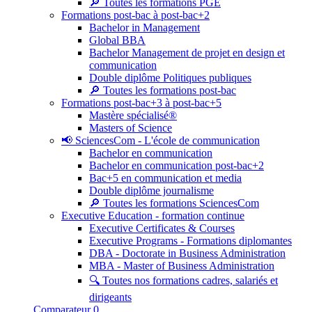
🔎 Toutes les formations PGE
Formations post-bac à post-bac+2
Bachelor in Management
Global BBA
Bachelor Management de projet en design et
communication
Double diplôme Politiques publiques
🔎 Toutes les formations post-bac
Formations post-bac+3 à post-bac+5
Mastère spécialisé®
Masters of Science
📢 SciencesCom - L'école de communication
Bachelor en communication
Bachelor en communication post-bac+2
Bac+5 en communication et media
Double diplôme journalisme
🔎 Toutes les formations SciencesCom
Executive Education - formation continue
Executive Certificates & Courses
Executive Programs - Formations diplomantes
DBA - Doctorate in Business Administration
MBA - Master of Business Administration
🔍 Toutes nos formations cadres, salariés et
dirigeants
Comparateur
0