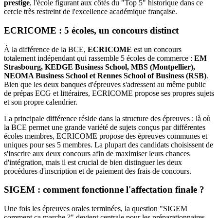
prestige
, l'école figurant aux côtés du "Top 5" historique dans ce
cercle très restreint de l'excellence académique française.
ECRICOME : 5 écoles, un concours distinct
À la différence de la BCE,
ECRICOME
est un concours
totalement indépendant qui rassemble 5 écoles de commerce :
EM
Strasbourg, KEDGE Business School, MBS (Montpellier),
NEOMA Business School et Rennes School of Business (RSB)
.
Bien que les deux banques d'épreuves s'adressent au même public
de prépas ECG et littéraires, ECRICOME propose ses propres sujets
et son propre calendrier.
La principale différence réside dans la structure des épreuves : là où
la BCE permet une grande variété de sujets conçus par différentes
écoles membres, ECRICOME propose des épreuves communes et
uniques pour ses 5 membres. La plupart des candidats choisissent de
s'inscrire aux deux concours afin de maximiser leurs chances
d'intégration, mais il est crucial de bien distinguer les deux
procédures d'inscription et de paiement des frais de concours.
SIGEM : comment fonctionne l'affectation finale ?
Une fois les épreuves orales terminées, la question "SIGEM
comment ça marche ?" devient centrale pour les préparationnaires.