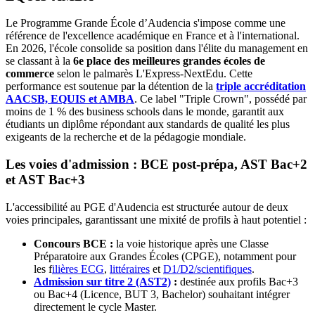
Le Programme Grande École d’Audencia s'impose comme une
référence de l'excellence académique en France et à l'international.
En 2026, l'école consolide sa position dans l'élite du management en
se classant à la
6e place des meilleures grandes écoles de
commerce
selon le palmarès L'Express-NextEdu. Cette
performance est soutenue par la détention de la
triple accréditation
AACSB, EQUIS et AMBA
. Ce label "Triple Crown", possédé par
moins de 1 % des business schools dans le monde, garantit aux
étudiants un diplôme répondant aux standards de qualité les plus
exigeants de la recherche et de la pédagogie mondiale.
Les voies d'admission : BCE post-prépa, AST Bac+2
et AST Bac+3
L'accessibilité au PGE d'Audencia est structurée autour de deux
voies principales, garantissant une mixité de profils à haut potentiel :
Concours BCE :
la voie historique après une Classe
Préparatoire aux Grandes Écoles (CPGE), notamment pour
les f
ilières ECG
,
littéraires
et
D1/D2/scientifiques
.
Admission sur titre 2 (AST2)
:
destinée aux profils Bac+3
ou Bac+4 (Licence, BUT 3, Bachelor) souhaitant intégrer
directement le cycle Master.