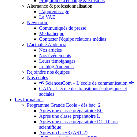
Programme d'échange & Erasmus
Alternance & professionnalisation
L'apprentissage
La VAE
Newsroom
Communiqués de presse
Médiathèque
Contacter l'équipe relations médias
L'actualité Audencia
Nos articles
Nos événements
Leurs témoignages
Le blog Audencia
Rejoindre nos équipes
Nos écoles
📢 SciencesCom – L’école de communication 📢
GAIA - L’école des transitions écologiques et
sociales
Les formations
Programme Grande Ecole - dès bac+2
Après une classe préparatoire EC
Après une classe préparatoire L
Après une classe préparatoire D1, D2 ou
scientifique
Après un bac+3 (AST 2)