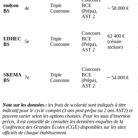
emlyon
Triple
BCE
4e
~ 58 000 €
BS
Couronne
(Prépa),
AST 2
Concours
62 400 €
EDHEC
Triple
BCE
5e
(césure
BS
Couronne
(Prépa),
incluse)
AST 2
Concours
SKEMA
Triple
BCE
7e
~ 54 000 €
BS
Couronne
(Prépa),
AST 2
Note sur les données :
les frais de scolarité sont indiqués à titre
indicatif pour le cycle complet (3 ans post-prépa ou 2 ans AST2) et
peuvent varier selon les options choisies. Pour les taux d'insertion
précis, il est conseillé de consulter les dernières enquêtes de la
Conférence des Grandes Écoles (CGE) disponibles sur les sites
officiels de chaque établissement.