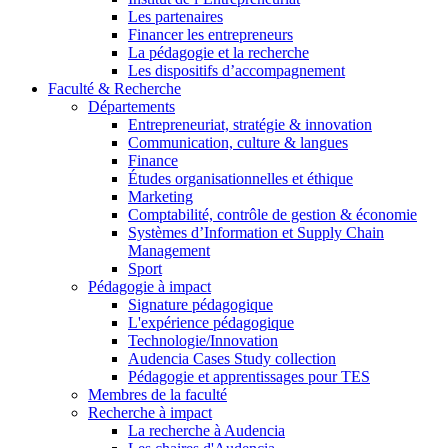
Les partenaires
Financer les entrepreneurs
La pédagogie et la recherche
Les dispositifs d’accompagnement
Faculté & Recherche
Départements
Entrepreneuriat, stratégie & innovation
Communication, culture & langues
Finance
Études organisationnelles et éthique
Marketing
Comptabilité, contrôle de gestion & économie
Systèmes d’Information et Supply Chain
Management
Sport
Pédagogie à impact
Signature pédagogique
L'expérience pédagogique
Technologie/Innovation
Audencia Cases Study collection
Pédagogie et apprentissages pour TES
Membres de la faculté
Recherche à impact
La recherche à Audencia