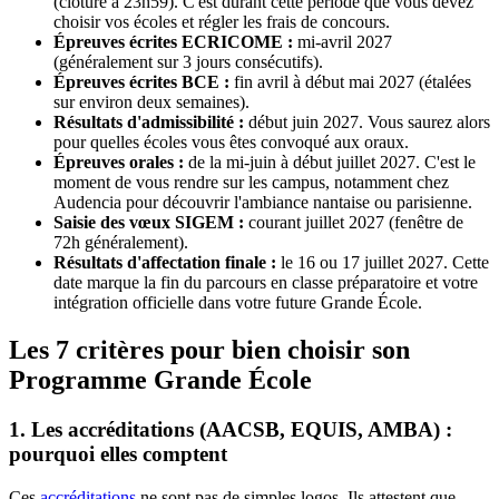
(clôture à 23h59). C'est durant cette période que vous devez
choisir vos écoles et régler les frais de concours.
Épreuves écrites ECRICOME :
mi-avril 2027
(généralement sur 3 jours consécutifs).
Épreuves écrites BCE :
fin avril à début mai 2027 (étalées
sur environ deux semaines).
Résultats d'admissibilité :
début juin 2027. Vous saurez alors
pour quelles écoles vous êtes convoqué aux oraux.
Épreuves orales :
de la mi-juin à début juillet 2027. C'est le
moment de vous rendre sur les campus, notamment chez
Audencia pour découvrir l'ambiance nantaise ou parisienne.
Saisie des vœux SIGEM :
courant juillet 2027 (fenêtre de
72h généralement).
Résultats d'affectation finale :
le 16 ou 17 juillet 2027. Cette
date marque la fin du parcours en classe préparatoire et votre
intégration officielle dans votre future Grande École.
Les 7 critères pour bien choisir son
Programme Grande École
1. Les accréditations (AACSB, EQUIS, AMBA) :
pourquoi elles comptent
Ces
accréditations
ne sont pas de simples logos. Ils attestent que