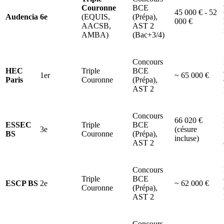
Couronne
BCE
45 000 € - 52
Audencia
6e
(EQUIS,
(Prépa),
000 €
AACSB,
AST 2
AMBA)
(Bac+3/4)
Concours
HEC
Triple
BCE
1er
~ 65 000 €
Paris
Couronne
(Prépa),
AST 2
Concours
66 020 €
ESSEC
Triple
BCE
3e
(césure
BS
Couronne
(Prépa),
incluse)
AST 2
Concours
Triple
BCE
ESCP BS
2e
~ 62 000 €
Couronne
(Prépa),
AST 2
Concours