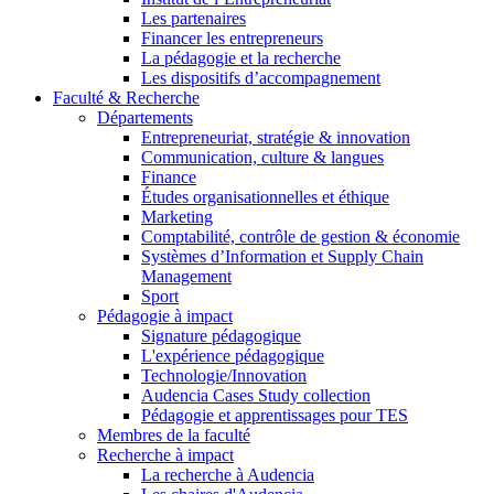
Les partenaires
Financer les entrepreneurs
La pédagogie et la recherche
Les dispositifs d’accompagnement
Faculté & Recherche
Départements
Entrepreneuriat, stratégie & innovation
Communication, culture & langues
Finance
Études organisationnelles et éthique
Marketing
Comptabilité, contrôle de gestion & économie
Systèmes d’Information et Supply Chain
Management
Sport
Pédagogie à impact
Signature pédagogique
L'expérience pédagogique
Technologie/Innovation
Audencia Cases Study collection
Pédagogie et apprentissages pour TES
Membres de la faculté
Recherche à impact
La recherche à Audencia