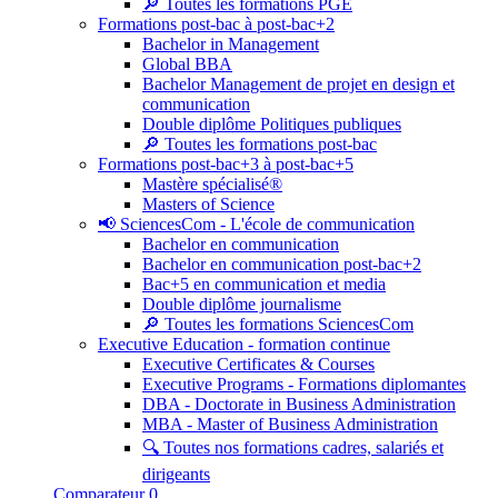
🔎 Toutes les formations PGE
Formations post-bac à post-bac+2
Bachelor in Management
Global BBA
Bachelor Management de projet en design et
communication
Double diplôme Politiques publiques
🔎 Toutes les formations post-bac
Formations post-bac+3 à post-bac+5
Mastère spécialisé®
Masters of Science
📢 SciencesCom - L'école de communication
Bachelor en communication
Bachelor en communication post-bac+2
Bac+5 en communication et media
Double diplôme journalisme
🔎 Toutes les formations SciencesCom
Executive Education - formation continue
Executive Certificates & Courses
Executive Programs - Formations diplomantes
DBA - Doctorate in Business Administration
MBA - Master of Business Administration
🔍 Toutes nos formations cadres, salariés et
dirigeants
Comparateur
0