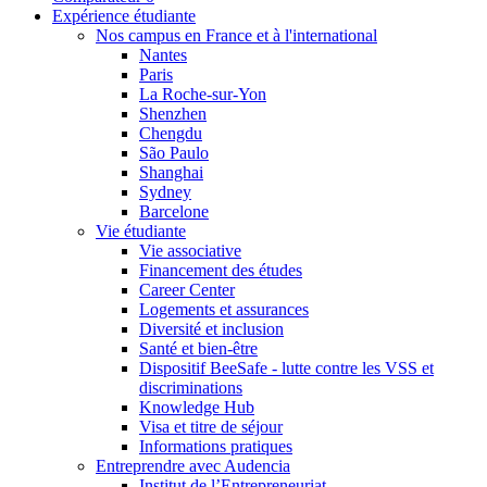
Expérience étudiante
Nos campus en France et à l'international
Nantes
Paris
La Roche-sur-Yon
Shenzhen
Chengdu
São Paulo
Shanghai
Sydney
Barcelone
Vie étudiante
Vie associative
Financement des études
Career Center
Logements et assurances
Diversité et inclusion
Santé et bien-être
Dispositif BeeSafe - lutte contre les VSS et
discriminations
Knowledge Hub
Visa et titre de séjour
Informations pratiques
Entreprendre avec Audencia
Institut de l’Entrepreneuriat