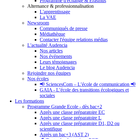
Programme d'échange & Erasmus
Alternance & professionnalisation
L'apprentissage
La VAE
Newsroom
Communiqués de presse
Médiathèque
Contacter l'équipe relations médias
L'actualité Audencia
Nos articles
Nos événements
Leurs témoignages
Le blog Audencia
Rejoindre nos équipes
Nos écoles
📢 SciencesCom – L’école de communication 📢
GAIA - L’école des transitions écologiques et
sociales
Les formations
Programme Grande Ecole - dès bac+2
Après une classe préparatoire EC
Après une classe préparatoire L
Après une classe préparatoire D1, D2 ou
scientifique
Après un bac+3 (AST 2)