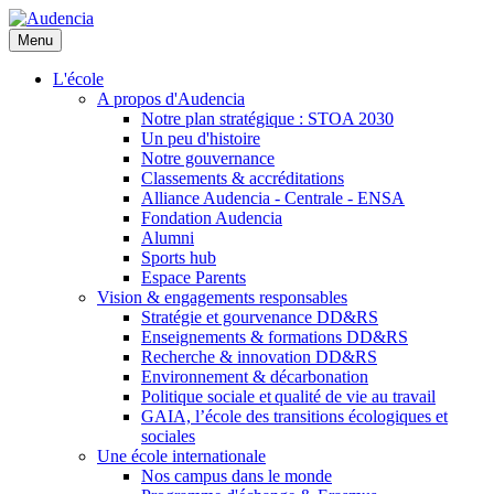
Aller
au
Menu
contenu
principal
L'école
A propos d'Audencia
Notre plan stratégique : STOA 2030
Un peu d'histoire
Notre gouvernance
Classements & accréditations
Alliance Audencia - Centrale - ENSA
Fondation Audencia
Alumni
Sports hub
Espace Parents
Vision & engagements responsables
Stratégie et gourvenance DD&RS
Enseignements & formations DD&RS
Recherche & innovation DD&RS
Environnement & décarbonation
Politique sociale et qualité de vie au travail
GAIA, l’école des transitions écologiques et
sociales
Une école internationale
Nos campus dans le monde