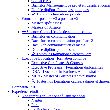
Global BBA
Bachelor Management de projet en design et com
Double diplôme Politiques publiques
🔎 Toutes les formations post-bac
Formations post-bac+3 à post-bac+5
Mastère spécialisé®
Masters of Science
📢 SciencesCom - L'école de communication
Bachelor en communication
Bachelor en communication post-bac+2
Bac+5 en communication et media
Double diplôme journalisme
🔎 Toutes les formations SciencesCom
Executive Education - formation continue
Executive Certificates & Courses
Executive Programs - Formations diplomantes
DBA - Doctorate in Business Administration
MBA - Master of Business Administration
🔍 Toutes nos formations cadres, salariés et dirigea
Comparateur
0
Expérience étudiante
Nos campus en France et à l'international
Nantes
Paris
La Roche-sur-Yon