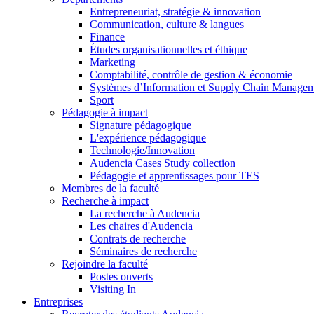
Entrepreneuriat, stratégie & innovation
Communication, culture & langues
Finance
Études organisationnelles et éthique
Marketing
Comptabilité, contrôle de gestion & économie
Systèmes d’Information et Supply Chain Manage
Sport
Pédagogie à impact
Signature pédagogique
L'expérience pédagogique
Technologie/Innovation
Audencia Cases Study collection
Pédagogie et apprentissages pour TES
Membres de la faculté
Recherche à impact
La recherche à Audencia
Les chaires d'Audencia
Contrats de recherche
Séminaires de recherche
Rejoindre la faculté
Postes ouverts
Visiting In
Entreprises