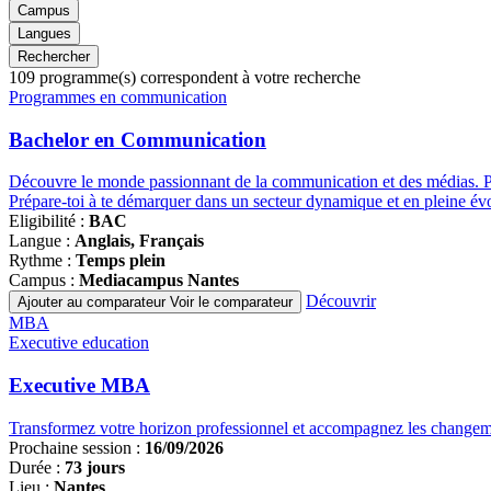
Campus
Langues
Rechercher
109
programme(s) correspondent à votre recherche
Famille
Programmes en communication
de
programmes
Bachelor en Communication
Découvre le monde passionnant de la communication et des médias. Partic
Prépare-toi à te démarquer dans un secteur dynamique et en pleine évo
Eligibilité :
BAC
Langue :
Anglais, Français
Rythme :
Temps plein
Campus :
Mediacampus Nantes
Découvrir
Ajouter au comparateur
Voir le comparateur
Famille
MBA
de
Executive education
programmes
Executive MBA
Transformez votre horizon professionnel et accompagnez les changeme
Prochaine session :
16/09/2026
Durée :
73 jours
Lieu :
Nantes