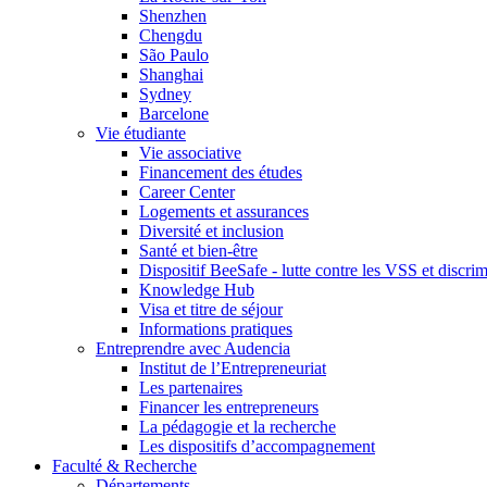
Shenzhen
Chengdu
São Paulo
Shanghai
Sydney
Barcelone
Vie étudiante
Vie associative
Financement des études
Career Center
Logements et assurances
Diversité et inclusion
Santé et bien-être
Dispositif BeeSafe - lutte contre les VSS et discri
Knowledge Hub
Visa et titre de séjour
Informations pratiques
Entreprendre avec Audencia
Institut de l’Entrepreneuriat
Les partenaires
Financer les entrepreneurs
La pédagogie et la recherche
Les dispositifs d’accompagnement
Faculté & Recherche
Départements