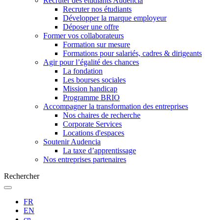
Recruter des étudiants Audencia
Recruter nos étudiants
Développer la marque employeur
Déposer une offre
Former vos collaborateurs
Formation sur mesure
Formations pour salariés, cadres & dirigeants
Agir pour l’égalité des chances
La fondation
Les bourses sociales
Mission handicap
Programme BRIO
Accompagner la transformation des entreprises
Nos chaires de recherche
Corporate Services
Locations d'espaces
Soutenir Audencia
La taxe d’apprentissage
Nos entreprises partenaires
Rechercher
FR
EN
cn