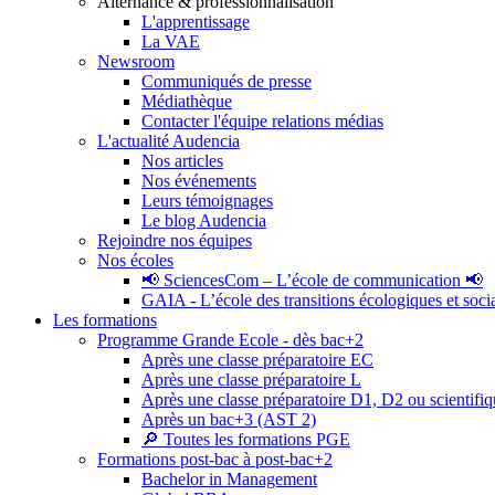
Alternance & professionnalisation
L'apprentissage
La VAE
Newsroom
Communiqués de presse
Médiathèque
Contacter l'équipe relations médias
L'actualité Audencia
Nos articles
Nos événements
Leurs témoignages
Le blog Audencia
Rejoindre nos équipes
Nos écoles
📢 SciencesCom – L’école de communication 📢
GAIA - L’école des transitions écologiques et soci
Les formations
Programme Grande Ecole - dès bac+2
Après une classe préparatoire EC
Après une classe préparatoire L
Après une classe préparatoire D1, D2 ou scientifi
Après un bac+3 (AST 2)
🔎 Toutes les formations PGE
Formations post-bac à post-bac+2
Bachelor in Management