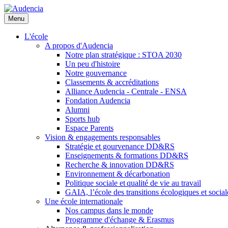
Aller
au
Menu
contenu
principal
L'école
A propos d'Audencia
Notre plan stratégique : STOA 2030
Un peu d'histoire
Notre gouvernance
Classements & accréditations
Alliance Audencia - Centrale - ENSA
Fondation Audencia
Alumni
Sports hub
Espace Parents
Vision & engagements responsables
Stratégie et gourvenance DD&RS
Enseignements & formations DD&RS
Recherche & innovation DD&RS
Environnement & décarbonation
Politique sociale et qualité de vie au travail
GAIA, l’école des transitions écologiques et social
Une école internationale
Nos campus dans le monde
Programme d'échange & Erasmus