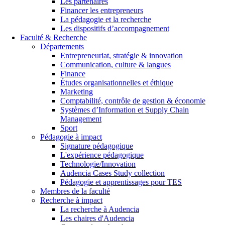
Les partenaires
Financer les entrepreneurs
La pédagogie et la recherche
Les dispositifs d’accompagnement
Faculté & Recherche
Départements
Entrepreneuriat, stratégie & innovation
Communication, culture & langues
Finance
Études organisationnelles et éthique
Marketing
Comptabilité, contrôle de gestion & économie
Systèmes d’Information et Supply Chain
Management
Sport
Pédagogie à impact
Signature pédagogique
L'expérience pédagogique
Technologie/Innovation
Audencia Cases Study collection
Pédagogie et apprentissages pour TES
Membres de la faculté
Recherche à impact
La recherche à Audencia
Les chaires d'Audencia