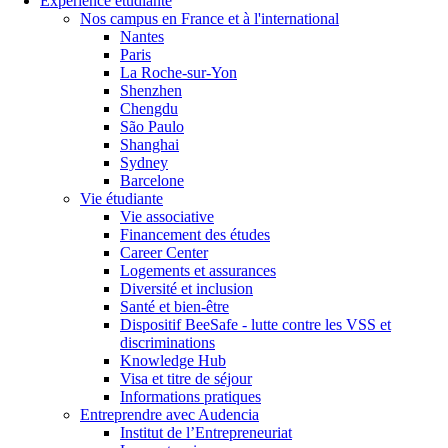
Expérience étudiante
Nos campus en France et à l'international
Nantes
Paris
La Roche-sur-Yon
Shenzhen
Chengdu
São Paulo
Shanghai
Sydney
Barcelone
Vie étudiante
Vie associative
Financement des études
Career Center
Logements et assurances
Diversité et inclusion
Santé et bien-être
Dispositif BeeSafe - lutte contre les VSS et
discriminations
Knowledge Hub
Visa et titre de séjour
Informations pratiques
Entreprendre avec Audencia
Institut de l’Entrepreneuriat