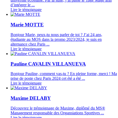
université écossaise. Par la suite, j’ai passé le Tage Mage afin
d’intégrer le ...
Lire le témoignage
Marie MOTTE
Bonjour Marie, peux-tu nous parler de toi ? J’ai 24 ans,
étudiante au MOS dans la promo 2023/2024, je suis en
alternance chez Paris ...
Lire le témoignage
Pauline CAVALIN VILLANUEVA
Bonjour Pauline, comment vas-tu ? En pleine forme, merci ! Ma
prise de poste chez Paris 2024 cet été a été ...
Lire le témoignage
Maxime DELABY
Découvrez le trémoignage de Maxime, diplômé du MS®
Management responsable des Organsiations Sportives ...
Lire le témoignage