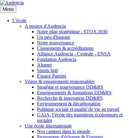
Aller
au
Menu
contenu
principal
L'école
A propos d'Audencia
Notre plan stratégique : STOA 2030
Un peu d'histoire
Notre gouvernance
Classements & accréditations
Alliance Audencia - Centrale - ENSA
Fondation Audencia
Alumni
Sports hub
Espace Parents
Vision & engagements responsables
Stratégie et gourvenance DD&RS
Enseignements & formations DD&RS
Recherche & innovation DD&RS
Environnement & décarbonation
Politique sociale et qualité de vie au travail
GAIA, l’école des transitions écologiques et
sociales
Une école internationale
Nos campus dans le monde
Programme d'échange & Erasmus