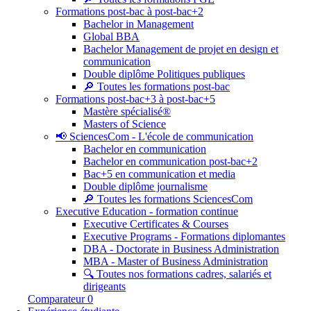
Formations post-bac à post-bac+2
Bachelor in Management
Global BBA
Bachelor Management de projet en design et
communication
Double diplôme Politiques publiques
🔎 Toutes les formations post-bac
Formations post-bac+3 à post-bac+5
Mastère spécialisé®
Masters of Science
📢 SciencesCom - L'école de communication
Bachelor en communication
Bachelor en communication post-bac+2
Bac+5 en communication et media
Double diplôme journalisme
🔎 Toutes les formations SciencesCom
Executive Education - formation continue
Executive Certificates & Courses
Executive Programs - Formations diplomantes
DBA - Doctorate in Business Administration
MBA - Master of Business Administration
🔍 Toutes nos formations cadres, salariés et
dirigeants
Comparateur
0