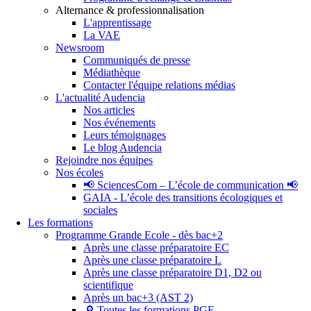
Alternance & professionnalisation
L'apprentissage
La VAE
Newsroom
Communiqués de presse
Médiathèque
Contacter l'équipe relations médias
L'actualité Audencia
Nos articles
Nos événements
Leurs témoignages
Le blog Audencia
Rejoindre nos équipes
Nos écoles
📢 SciencesCom – L’école de communication 📢
GAIA - L’école des transitions écologiques et
sociales
Les formations
Programme Grande Ecole - dès bac+2
Après une classe préparatoire EC
Après une classe préparatoire L
Après une classe préparatoire D1, D2 ou
scientifique
Après un bac+3 (AST 2)
🔎 Toutes les formations PGE