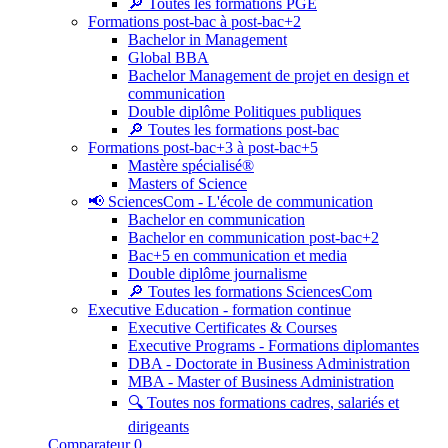
🔎 Toutes les formations PGE
Formations post-bac à post-bac+2
Bachelor in Management
Global BBA
Bachelor Management de projet en design et
communication
Double diplôme Politiques publiques
🔎 Toutes les formations post-bac
Formations post-bac+3 à post-bac+5
Mastère spécialisé®
Masters of Science
📢 SciencesCom - L'école de communication
Bachelor en communication
Bachelor en communication post-bac+2
Bac+5 en communication et media
Double diplôme journalisme
🔎 Toutes les formations SciencesCom
Executive Education - formation continue
Executive Certificates & Courses
Executive Programs - Formations diplomantes
DBA - Doctorate in Business Administration
MBA - Master of Business Administration
🔍 Toutes nos formations cadres, salariés et
dirigeants
Comparateur
0