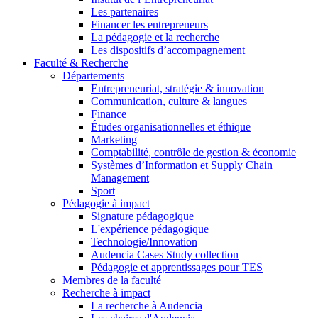
Les partenaires
Financer les entrepreneurs
La pédagogie et la recherche
Les dispositifs d’accompagnement
Faculté & Recherche
Départements
Entrepreneuriat, stratégie & innovation
Communication, culture & langues
Finance
Études organisationnelles et éthique
Marketing
Comptabilité, contrôle de gestion & économie
Systèmes d’Information et Supply Chain
Management
Sport
Pédagogie à impact
Signature pédagogique
L'expérience pédagogique
Technologie/Innovation
Audencia Cases Study collection
Pédagogie et apprentissages pour TES
Membres de la faculté
Recherche à impact
La recherche à Audencia