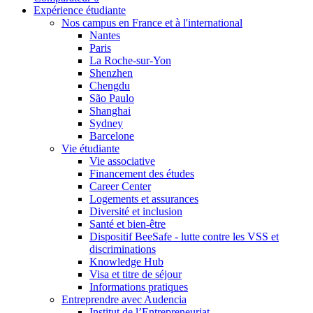
Expérience étudiante
Nos campus en France et à l'international
Nantes
Paris
La Roche-sur-Yon
Shenzhen
Chengdu
São Paulo
Shanghai
Sydney
Barcelone
Vie étudiante
Vie associative
Financement des études
Career Center
Logements et assurances
Diversité et inclusion
Santé et bien-être
Dispositif BeeSafe - lutte contre les VSS et
discriminations
Knowledge Hub
Visa et titre de séjour
Informations pratiques
Entreprendre avec Audencia
Institut de l’Entrepreneuriat