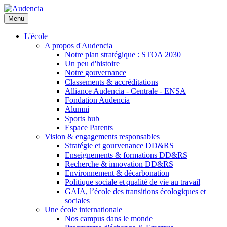
Aller
au
Menu
contenu
principal
L'école
A propos d'Audencia
Notre plan stratégique : STOA 2030
Un peu d'histoire
Notre gouvernance
Classements & accréditations
Alliance Audencia - Centrale - ENSA
Fondation Audencia
Alumni
Sports hub
Espace Parents
Vision & engagements responsables
Stratégie et gourvenance DD&RS
Enseignements & formations DD&RS
Recherche & innovation DD&RS
Environnement & décarbonation
Politique sociale et qualité de vie au travail
GAIA, l’école des transitions écologiques et
sociales
Une école internationale
Nos campus dans le monde