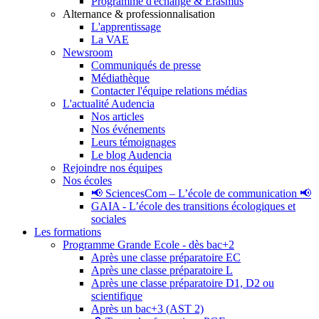
Programme d'échange & Erasmus
Alternance & professionnalisation
L'apprentissage
La VAE
Newsroom
Communiqués de presse
Médiathèque
Contacter l'équipe relations médias
L'actualité Audencia
Nos articles
Nos événements
Leurs témoignages
Le blog Audencia
Rejoindre nos équipes
Nos écoles
📢 SciencesCom – L’école de communication 📢
GAIA - L’école des transitions écologiques et
sociales
Les formations
Programme Grande Ecole - dès bac+2
Après une classe préparatoire EC
Après une classe préparatoire L
Après une classe préparatoire D1, D2 ou
scientifique
Après un bac+3 (AST 2)