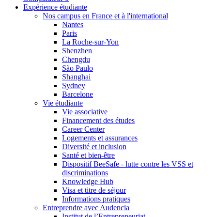
Expérience étudiante
Nos campus en France et à l'international
Nantes
Paris
La Roche-sur-Yon
Shenzhen
Chengdu
São Paulo
Shanghai
Sydney
Barcelone
Vie étudiante
Vie associative
Financement des études
Career Center
Logements et assurances
Diversité et inclusion
Santé et bien-être
Dispositif BeeSafe - lutte contre les VSS et
discriminations
Knowledge Hub
Visa et titre de séjour
Informations pratiques
Entreprendre avec Audencia
Institut de l’Entrepreneuriat