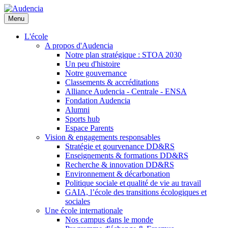
Aller
au
Menu
contenu
principal
L'école
A propos d'Audencia
Notre plan stratégique : STOA 2030
Un peu d'histoire
Notre gouvernance
Classements & accréditations
Alliance Audencia - Centrale - ENSA
Fondation Audencia
Alumni
Sports hub
Espace Parents
Vision & engagements responsables
Stratégie et gourvenance DD&RS
Enseignements & formations DD&RS
Recherche & innovation DD&RS
Environnement & décarbonation
Politique sociale et qualité de vie au travail
GAIA, l’école des transitions écologiques et
sociales
Une école internationale
Nos campus dans le monde