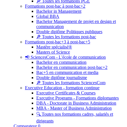
🔎 Toutes les formations PGE
Formations post-bac à post-bac+2
Bachelor in Management
Global BBA
Bachelor Management de projet en design et
communication
Double diplôme Politiques publiques
🔎 Toutes les formations post-bac
Formations post-bac+3 à post-bac+5
Mastère spécialisé®
Masters of Science
📢 SciencesCom - L'école de communication
Bachelor en communication
Bachelor en communication post-bac+2
Bac+5 en communication et media
Double diplôme journalisme
🔎 Toutes les formations SciencesCom
Executive Education - formation continue
Executive Certificates & Courses
Executive Programs - Formations diplomantes
DBA - Doctorate in Business Administration
MBA - Master of Business Administration
🔍 Toutes nos formations cadres, salariés et
dirigeants
Comparateur
0