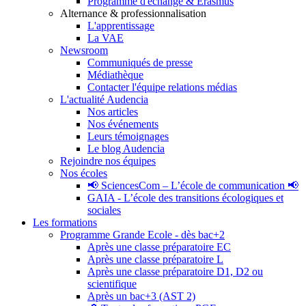
Programme d'échange & Erasmus
Alternance & professionnalisation
L'apprentissage
La VAE
Newsroom
Communiqués de presse
Médiathèque
Contacter l'équipe relations médias
L'actualité Audencia
Nos articles
Nos événements
Leurs témoignages
Le blog Audencia
Rejoindre nos équipes
Nos écoles
📢 SciencesCom – L’école de communication 📢
GAIA - L’école des transitions écologiques et
sociales
Les formations
Programme Grande Ecole - dès bac+2
Après une classe préparatoire EC
Après une classe préparatoire L
Après une classe préparatoire D1, D2 ou
scientifique
Après un bac+3 (AST 2)