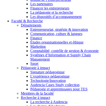
Les partenaires
Financer les entrepreneurs
La pédagogie et la recherche
Les dispositifs d’accompagnement
Faculté & Recherche
Départements
Entrepreneuriat, stratégie & innovation
Communication, culture & langues
Finance
Études organisationnelles et éthique
Marketing
Comptabilité, contrôle de gestion & économie
Systèmes d’Information et Supply Chain
Management
Sport
Pédagogie à impact
Signature pédagogique
L'expérience pédagogique
Technologie/Innovation
Audencia Cases Study collection
Pédagogie et apprentissages pour TES
Membres de la faculté
Recherche à impact
La recherche à Audencia