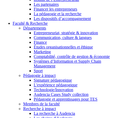
Les partenaires
Financer les entrepreneurs
La pédagogie et la recherche
Les dispositifs d’accompagnement
Faculté & Recherche
Départements
Entrepreneuriat, stratégie & innovation
Communication, culture & langues
Finance
Études organisationnelles et éthique
Marketing
Comptabilité, contrôle de gestion & économie
Systèmes d’Information et Supply Chain
Management
Sport
Pédagogie à impact
Signature pédagogique
L'expérience pédagogique
Technologie/Innovation
Audencia Cases Study collection
Pédagogie et apprentissages pour TES
Membres de la faculté
Recherche à impact
La recherche à Audencia