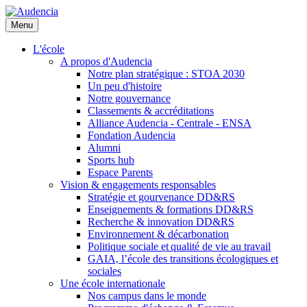
Aller
au
Menu
contenu
principal
L'école
A propos d'Audencia
Notre plan stratégique : STOA 2030
Un peu d'histoire
Notre gouvernance
Classements & accréditations
Alliance Audencia - Centrale - ENSA
Fondation Audencia
Alumni
Sports hub
Espace Parents
Vision & engagements responsables
Stratégie et gourvenance DD&RS
Enseignements & formations DD&RS
Recherche & innovation DD&RS
Environnement & décarbonation
Politique sociale et qualité de vie au travail
GAIA, l’école des transitions écologiques et
sociales
Une école internationale
Nos campus dans le monde