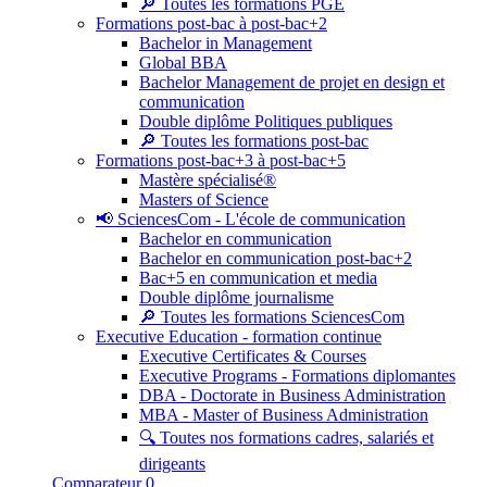
🔎 Toutes les formations PGE
Formations post-bac à post-bac+2
Bachelor in Management
Global BBA
Bachelor Management de projet en design et
communication
Double diplôme Politiques publiques
🔎 Toutes les formations post-bac
Formations post-bac+3 à post-bac+5
Mastère spécialisé®
Masters of Science
📢 SciencesCom - L'école de communication
Bachelor en communication
Bachelor en communication post-bac+2
Bac+5 en communication et media
Double diplôme journalisme
🔎 Toutes les formations SciencesCom
Executive Education - formation continue
Executive Certificates & Courses
Executive Programs - Formations diplomantes
DBA - Doctorate in Business Administration
MBA - Master of Business Administration
🔍 Toutes nos formations cadres, salariés et
dirigeants
Comparateur
0