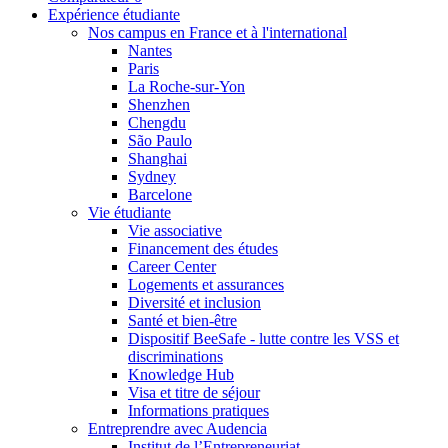
Expérience étudiante
Nos campus en France et à l'international
Nantes
Paris
La Roche-sur-Yon
Shenzhen
Chengdu
São Paulo
Shanghai
Sydney
Barcelone
Vie étudiante
Vie associative
Financement des études
Career Center
Logements et assurances
Diversité et inclusion
Santé et bien-être
Dispositif BeeSafe - lutte contre les VSS et
discriminations
Knowledge Hub
Visa et titre de séjour
Informations pratiques
Entreprendre avec Audencia
Institut de l’Entrepreneuriat