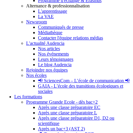
Programme d'échange & Erasmus
Alternance & professionnalisation
L'apprentissage
La VAE
Newsroom
Communiqués de presse
Médiathèque
Contacter l'équipe relations médias
L'actualité Audencia
Nos articles
Nos événements
Leurs témoignages
Le blog Audencia
Rejoindre nos équipes
Nos écoles
📢 SciencesCom – L’école de communication 📢
GAIA - L’école des transitions écologiques et
sociales
Les formations
Programme Grande Ecole - dès bac+2
Après une classe préparatoire EC
Après une classe préparatoire L
Après une classe préparatoire D1, D2 ou
scientifique
Après un bac+3 (AST 2)