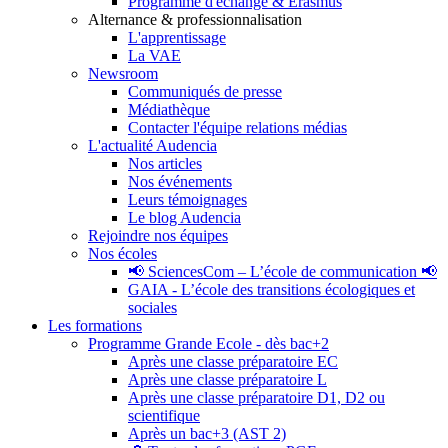
Programme d'échange & Erasmus
Alternance & professionnalisation
L'apprentissage
La VAE
Newsroom
Communiqués de presse
Médiathèque
Contacter l'équipe relations médias
L'actualité Audencia
Nos articles
Nos événements
Leurs témoignages
Le blog Audencia
Rejoindre nos équipes
Nos écoles
📢 SciencesCom – L’école de communication 📢
GAIA - L’école des transitions écologiques et
sociales
Les formations
Programme Grande Ecole - dès bac+2
Après une classe préparatoire EC
Après une classe préparatoire L
Après une classe préparatoire D1, D2 ou
scientifique
Après un bac+3 (AST 2)