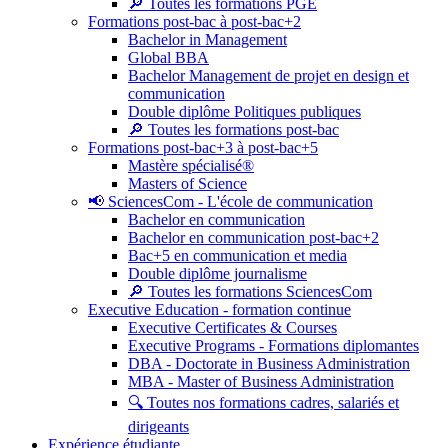
🔎 Toutes les formations PGE
Formations post-bac à post-bac+2
Bachelor in Management
Global BBA
Bachelor Management de projet en design et
communication
Double diplôme Politiques publiques
🔎 Toutes les formations post-bac
Formations post-bac+3 à post-bac+5
Mastère spécialisé®
Masters of Science
📢 SciencesCom - L'école de communication
Bachelor en communication
Bachelor en communication post-bac+2
Bac+5 en communication et media
Double diplôme journalisme
🔎 Toutes les formations SciencesCom
Executive Education - formation continue
Executive Certificates & Courses
Executive Programs - Formations diplomantes
DBA - Doctorate in Business Administration
MBA - Master of Business Administration
🔍 Toutes nos formations cadres, salariés et
dirigeants
Expérience étudiante