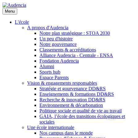
Aller
au
Menu
contenu
principal
L'école
A propos d'Audencia
Notre plan stratégique : STOA 2030
Un peu d'histoire
Notre gouvernance
Classements & accréditations
Alliance Audencia - Centrale - ENSA
Fondation Audencia
Alumni
Sports hub
Espace Parents
Vision & engagements responsables
Stratégie et gourvenance DD&RS
Enseignements & formations DD&RS
Recherche & innovation DD&RS
Environnement & décarbonation
Politique sociale et qualité de vie au travail
GAIA, l’école des transitions écologiques et
sociales
Une école internationale
Nos campus dans le monde