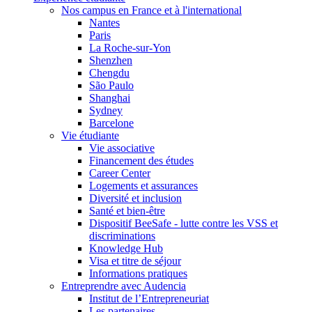
Nos campus en France et à l'international
Nantes
Paris
La Roche-sur-Yon
Shenzhen
Chengdu
São Paulo
Shanghai
Sydney
Barcelone
Vie étudiante
Vie associative
Financement des études
Career Center
Logements et assurances
Diversité et inclusion
Santé et bien-être
Dispositif BeeSafe - lutte contre les VSS et
discriminations
Knowledge Hub
Visa et titre de séjour
Informations pratiques
Entreprendre avec Audencia
Institut de l’Entrepreneuriat
Les partenaires