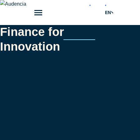
Skip
to
EN
main
content
Finance for
Innovation
Chair