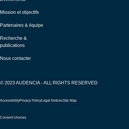
Mission et objectifs
Partenaires & équipe
Recherche &
publications
Nous contacter
© 2023 AUDENCIA - ALL RIGHTS RESERVED
Pied
Accessibility
Privacy Policy
Legal Notices
Site Map
de
page
Consent choices