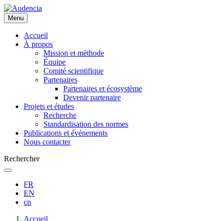
Aller
au
Menu
contenu
principal
Accueil
À propos
Mission et méthode
Équipe
Comité scientifique
Partenaires
Partenaires et écosystème
Devenir partenaire
Projets et études
Recherche
Standardisation des normes
Publications et événements
Nous contacter
Rechercher
FR
EN
cn
Fil
Accueil