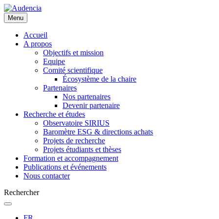
Aller
au
Menu
contenu
principal
Accueil
A propos
Objectifs et mission
Equipe
Comité scientifique
Écosystème de la chaire
Partenaires
Nos partenaires
Devenir partenaire
Recherche et études
Observatoire SIRIUS
Baromètre ESG & directions achats
Projets de recherche
Projets étudiants et thèses
Formation et accompagnement
Publications et événements
Nous contacter
Rechercher
FR