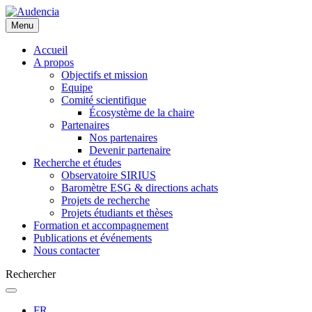
Aller
au
Menu
contenu
principal
Accueil
A propos
Objectifs et mission
Equipe
Comité scientifique
Écosystème de la chaire
Partenaires
Nos partenaires
Devenir partenaire
Recherche et études
Observatoire SIRIUS
Baromètre ESG & directions achats
Projets de recherche
Projets étudiants et thèses
Formation et accompagnement
Publications et événements
Nous contacter
Rechercher
FR