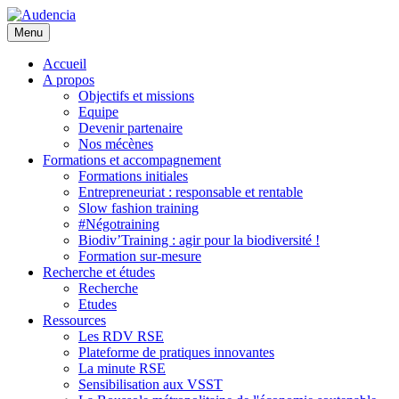
Aller
au
Menu
contenu
principal
Accueil
A propos
Objectifs et missions
Equipe
Devenir partenaire
Nos mécènes
Formations et accompagnement
Formations initiales
Entrepreneuriat : responsable et rentable
Slow fashion training
#Négotraining
Biodiv’Training : agir pour la biodiversité !
Formation sur-mesure
Recherche et études
Recherche
Etudes
Ressources
Les RDV RSE
Plateforme de pratiques innovantes
La minute RSE
Sensibilisation aux VSST