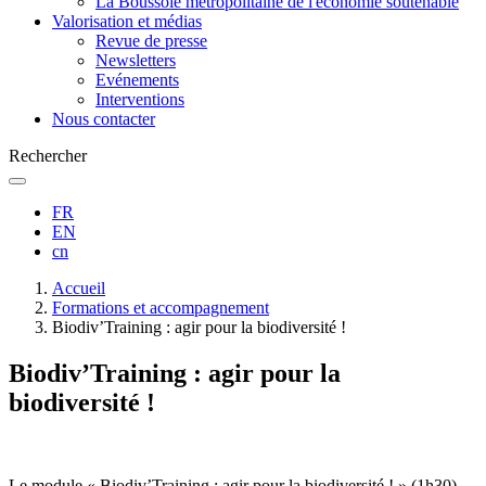
La Boussole métropolitaine de l'économie soutenable
Valorisation et médias
Revue de presse
Newsletters
Evénements
Interventions
Nous contacter
Rechercher
FR
EN
cn
Fil
Accueil
d'Ariane
Formations et accompagnement
Biodiv’Training : agir pour la biodiversité !
Biodiv’Training : agir pour la
biodiversité !
Le module « Biodiv’Training : agir pour la biodiversité ! » (1h30)