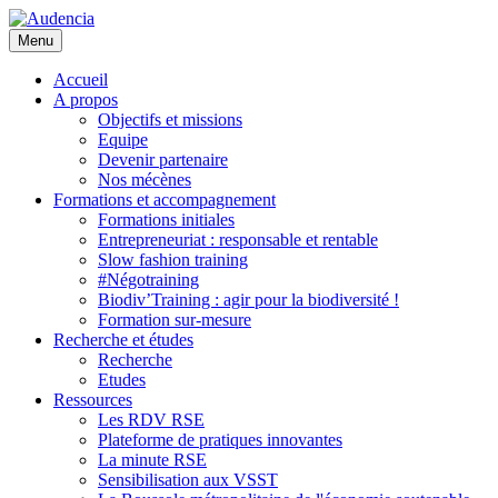
Aller
au
Menu
contenu
principal
Accueil
A propos
Objectifs et missions
Equipe
Devenir partenaire
Nos mécènes
Formations et accompagnement
Formations initiales
Entrepreneuriat : responsable et rentable
Slow fashion training
#Négotraining
Biodiv’Training : agir pour la biodiversité !
Formation sur-mesure
Recherche et études
Recherche
Etudes
Ressources
Les RDV RSE
Plateforme de pratiques innovantes
La minute RSE
Sensibilisation aux VSST