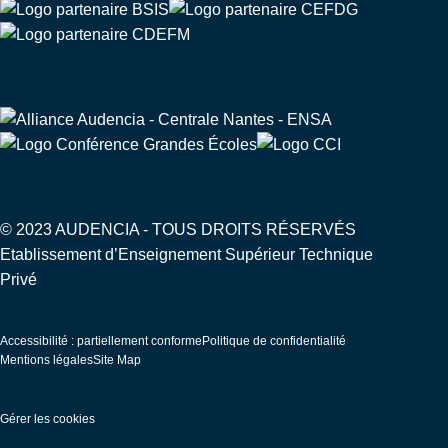
© 2023 AUDENCIA - TOUS DROITS RÉSERVÉS
Etablissement d’Enseignement Supérieur Technique
Privé
Pied
Accessibilité : partiellement conforme
Politique de confidentialité
de
Mentions légales
Site Map
page
Gérer les cookies