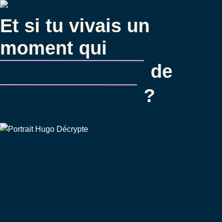
Aller
au
Et si tu vivais un
contenu
moment qui
principal
change ta façon
de
voir les choses
?