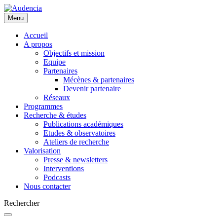
Aller
au
Menu
contenu
principal
Accueil
A propos
Objectifs et mission
Equipe
Partenaires
Mécènes & partenaires
Devenir partenaire
Réseaux
Programmes
Recherche & études
Publications académiques
Etudes & observatoires
Ateliers de recherche
Valorisation
Presse & newsletters
Interventions
Podcasts
Nous contacter
Rechercher