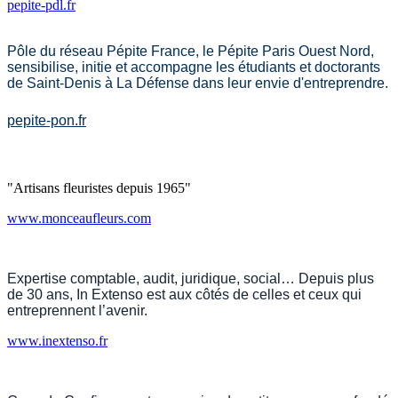
pepite-pdl.fr
Pôle du réseau Pépite France, le Pépite Paris Ouest Nord,
sensibilise, initie et accompagne les étudiants et doctorants
de Saint-Denis à La Défense dans leur envie d'entreprendre.
pepite-pon.fr
"Artisans fleuristes depuis 1965"
www.monceaufleurs.com
Expertise comptable, audit, juridique, social… Depuis plus
de 30 ans, In Extenso est aux côtés de celles et ceux qui
entreprennent l’avenir.
www.
in
exten
s
o
.
fr