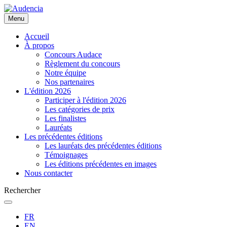
Aller
au
Menu
contenu
principal
Accueil
À propos
Concours Audace
Règlement du concours
Notre équipe
Nos partenaires
L'édition 2026
Participer à l'édition 2026
Les catégories de prix
Les finalistes
Lauréats
Les précédentes éditions
Les lauréats des précédentes éditions
Témoignages
Les éditions précédentes en images
Nous contacter
Rechercher
FR
EN