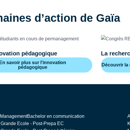
aines d’action de Gaïa
novation pédagogique
La recher
En savoir plus sur l'innovation
Découvrir la
pédagogique
ternes
n Management
Bachelor en communication
A
Grande Ecole - Post-Prepa EC
K