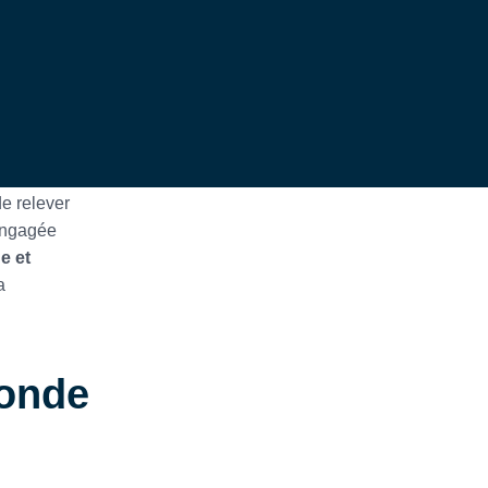
e relever
 engagée
e et
a
onde