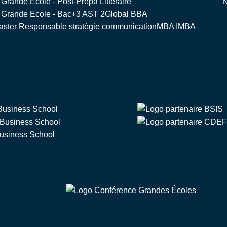
rande Ecole - Post-Prepa Littéraire
N
Grande Ecole - Bac+3 AST 2
Global BBA
ster Responsable stratégie communication
MBA IMBA
Partenaire de