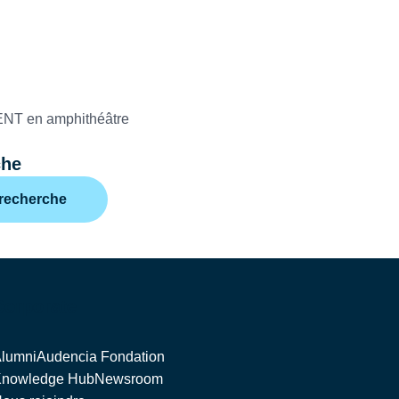
che
 recherche
Corporate
lumni
Audencia Fondation
nowledge Hub
Newsroom