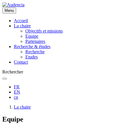
Aller
au
Menu
contenu
principal
Accueil
La chaire
Objectifs et missions
Equipe
Partenaires
Recherche & études
Recherche
Etudes
Contact
Rechercher
FR
EN
cn
Fil
La chaire
d'Ariane
Equipe