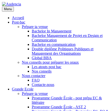
Aller
au
Menu
contenu
principal
Accueil
Post-bac
Prépare ta venue
Bachelor In Management
Bachelor Management de Projet en Design et
Communication
Bachelor en communication
Double diplôme Politiques Publiques et
Management des Organisations
Global BBA
Nos conseils pour préparer les oraux
Les atouts post bac
Nos conseils
Nous contacter
FAQ
Contacte-nous
Grande Ecole
Prépare ta venue
Programme Grande École - post prépa EC &
littéraire
Programme Grande École - AST 2