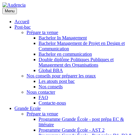
Aller
au
Menu
contenu
principal
Accueil
Post-bac
Prépare ta venue
Bachelor In Management
Bachelor Management de Projet en Design et
Communication
Bachelor en communication
Double diplôme Politiques Publiques et
Management des Organisations
Global BBA
Nos conseils pour préparer les oraux
Les atouts post bac
Nos conseils
Nous contacter
FAQ
Contacte-nous
Grande Ecole
Prépare ta venue
Programme Grande École - post prépa EC &
littéraire
Programme Grande École - AST 2