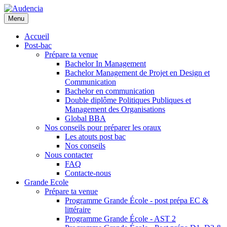
Aller
au
Menu
contenu
principal
Accueil
Post-bac
Prépare ta venue
Bachelor In Management
Bachelor Management de Projet en Design et
Communication
Bachelor en communication
Double diplôme Politiques Publiques et
Management des Organisations
Global BBA
Nos conseils pour préparer les oraux
Les atouts post bac
Nos conseils
Nous contacter
FAQ
Contacte-nous
Grande Ecole
Prépare ta venue
Programme Grande École - post prépa EC &
littéraire
Programme Grande École - AST 2