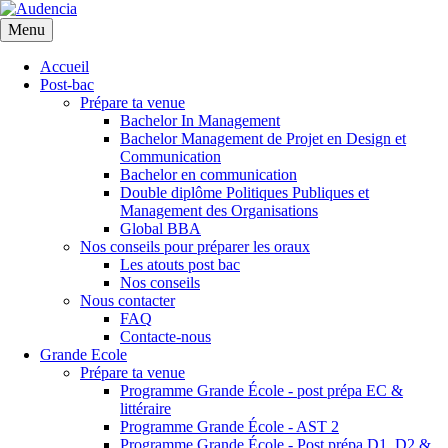
Aller
au
Menu
contenu
principal
Accueil
Post-bac
Prépare ta venue
Bachelor In Management
Bachelor Management de Projet en Design et
Communication
Bachelor en communication
Double diplôme Politiques Publiques et
Management des Organisations
Global BBA
Nos conseils pour préparer les oraux
Les atouts post bac
Nos conseils
Nous contacter
FAQ
Contacte-nous
Grande Ecole
Prépare ta venue
Programme Grande École - post prépa EC &
littéraire
Programme Grande École - AST 2
Programme Grande École - Post prépa D1, D2 &