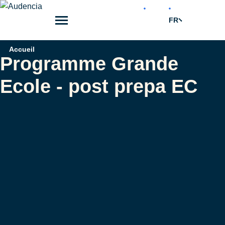
Aller
au
FR
contenu
principal
Fil
Accueil
Programme Grande
d'Ariane
Ecole - post prepa EC