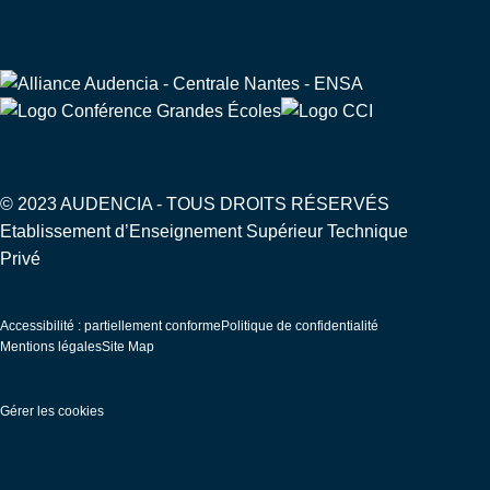
© 2023 AUDENCIA - TOUS DROITS RÉSERVÉS
Etablissement d’Enseignement Supérieur Technique
Privé
Pied
Accessibilité : partiellement conforme
Politique de confidentialité
de
Mentions légales
Site Map
page
Gérer les cookies