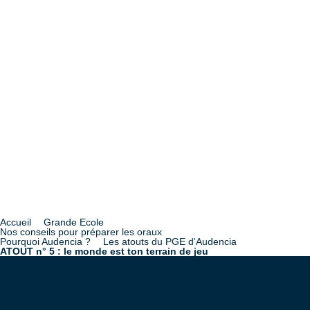
Accueil
Grande Ecole
Fil
Nos conseils pour préparer les oraux
Pourquoi Audencia ?
Les atouts du PGE d'Audencia
d'Ariane
ATOUT n° 5 : le monde est ton terrain de jeu
Navigation
Liens externes