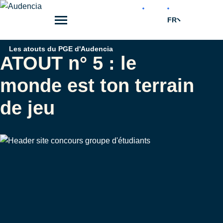
Aller
au
FR
contenu
principal
Fil
Les atouts du PGE d'Audencia
ATOUT n° 5 : le
d'Ariane
monde est ton terrain
de jeu