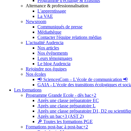
Programme d'échange & Erasmus
Alternance & professionnalisation
L'apprentissage
La VAE
Newsroom
Communiqués de presse
Médiathèque
Contacter l'équipe relations médias
L'actualité Audencia
Nos articles
Nos événements
Leurs témoignages
Le blog Audencia
Rejoindre nos équipes
Nos écoles
📢 SciencesCom – L’école de communication 📢
GAIA - L’école des transitions écologiques et soci
Les formations
Programme Grande Ecole - dès bac+2
Après une classe préparatoire EC
Après une classe préparatoire L
Après une classe préparatoire D1, D2 ou scientifi
Après un bac+3 (AST 2)
🔎 Toutes les formations PGE
Formations post-bac à post-bac+2