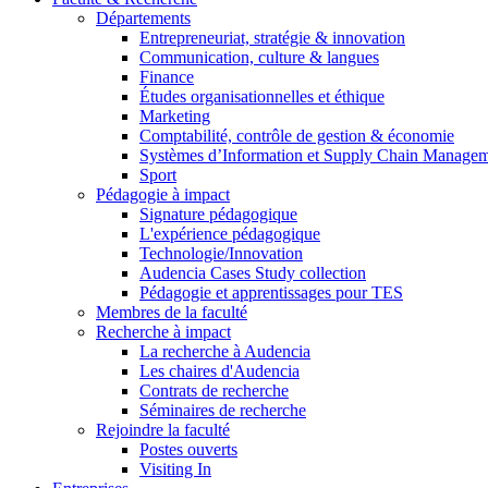
Départements
Entrepreneuriat, stratégie & innovation
Communication, culture & langues
Finance
Études organisationnelles et éthique
Marketing
Comptabilité, contrôle de gestion & économie
Systèmes d’Information et Supply Chain Manage
Sport
Pédagogie à impact
Signature pédagogique
L'expérience pédagogique
Technologie/Innovation
Audencia Cases Study collection
Pédagogie et apprentissages pour TES
Membres de la faculté
Recherche à impact
La recherche à Audencia
Les chaires d'Audencia
Contrats de recherche
Séminaires de recherche
Rejoindre la faculté
Postes ouverts
Visiting In