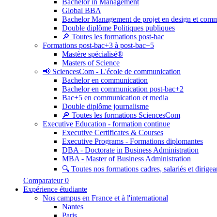
Bachelor in Management
Global BBA
Bachelor Management de projet en design et com
Double diplôme Politiques publiques
🔎 Toutes les formations post-bac
Formations post-bac+3 à post-bac+5
Mastère spécialisé®
Masters of Science
📢 SciencesCom - L'école de communication
Bachelor en communication
Bachelor en communication post-bac+2
Bac+5 en communication et media
Double diplôme journalisme
🔎 Toutes les formations SciencesCom
Executive Education - formation continue
Executive Certificates & Courses
Executive Programs - Formations diplomantes
DBA - Doctorate in Business Administration
MBA - Master of Business Administration
🔍 Toutes nos formations cadres, salariés et dirigea
Comparateur
0
Expérience étudiante
Nos campus en France et à l'international
Nantes
Paris