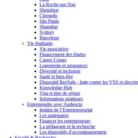
La Roche-sur-Yon
Shenzhen
Chengdu
São Paulo
Shanghai
Sydney
Barcelone
Vie étudiante
Vie associative
Financement des études
Career Center
Logements et assurances
Diversité et inclusion
Santé et bien-être
Dispositif BeeSafe - lutte contre les VSS et discri
Knowledge Hub
Visa et titre de séjour
Informations pratiques
Entreprendre avec Audencia
Institut de l’Entrepreneuriat
Les partenaires
Financer les entrepreneurs
La pédagogie et la recherche
Les dispositifs d’accompagnement
Faculté & Recherche