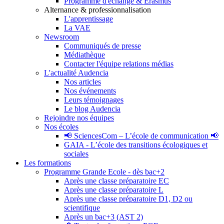
Programme d'échange & Erasmus
Alternance & professionnalisation
L'apprentissage
La VAE
Newsroom
Communiqués de presse
Médiathèque
Contacter l'équipe relations médias
L'actualité Audencia
Nos articles
Nos événements
Leurs témoignages
Le blog Audencia
Rejoindre nos équipes
Nos écoles
📢 SciencesCom – L’école de communication 📢
GAIA - L’école des transitions écologiques et
sociales
Les formations
Programme Grande Ecole - dès bac+2
Après une classe préparatoire EC
Après une classe préparatoire L
Après une classe préparatoire D1, D2 ou
scientifique
Après un bac+3 (AST 2)