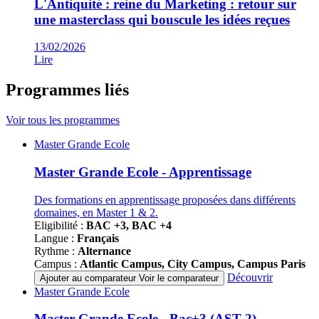
L'Antiquité : reine du Marketing : retour sur
une masterclass qui bouscule les idées reçues
13/02/2026
Lire
Programmes liés
Voir tous les programmes
Famille
Master Grande Ecole
de
programmes
Master Grande Ecole - Apprentissage
Des formations en apprentissage proposées dans différents
domaines, en Master 1 & 2.
Eligibilité :
BAC +3, BAC +4
Langue :
Français
Rythme :
Alternance
Campus :
Atlantic Campus, City Campus, Campus Paris
Découvrir
Ajouter au comparateur
Voir le comparateur
Famille
Master Grande Ecole
de
programmes
Master Grande Ecole - Bac+3 (AST 2)