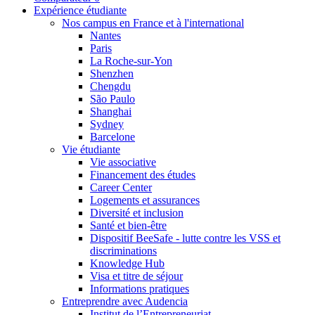
Expérience étudiante
Nos campus en France et à l'international
Nantes
Paris
La Roche-sur-Yon
Shenzhen
Chengdu
São Paulo
Shanghai
Sydney
Barcelone
Vie étudiante
Vie associative
Financement des études
Career Center
Logements et assurances
Diversité et inclusion
Santé et bien-être
Dispositif BeeSafe - lutte contre les VSS et
discriminations
Knowledge Hub
Visa et titre de séjour
Informations pratiques
Entreprendre avec Audencia
Institut de l’Entrepreneuriat