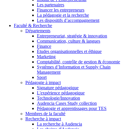
Les partenaires
Financer les entrepreneurs
La pédagogie et la recherche
Les dispositifs d’accompagnement
Faculté & Recherche
Départements
Entrepreneuriat, stratégie & innovation
Communication, culture & langues
Finance
Études organisationnelles et éthique
Marketing
Comptabilité, contrôle de gestion & économie
Systèmes d’Information et Supply Chain
Management
Sport
Pédagogie à impact
Signature pédagogique
L'expérience pédagogique
Technologie/Innovation
Audencia Cases Study collection
Pédagogie et apprentissages pour TES
Membres de la faculté
Recherche à impact
La recherche à Audencia