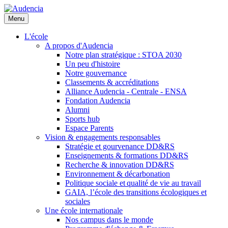
Aller
au
Menu
contenu
principal
L'école
A propos d'Audencia
Notre plan stratégique : STOA 2030
Un peu d'histoire
Notre gouvernance
Classements & accréditations
Alliance Audencia - Centrale - ENSA
Fondation Audencia
Alumni
Sports hub
Espace Parents
Vision & engagements responsables
Stratégie et gourvenance DD&RS
Enseignements & formations DD&RS
Recherche & innovation DD&RS
Environnement & décarbonation
Politique sociale et qualité de vie au travail
GAIA, l’école des transitions écologiques et
sociales
Une école internationale
Nos campus dans le monde