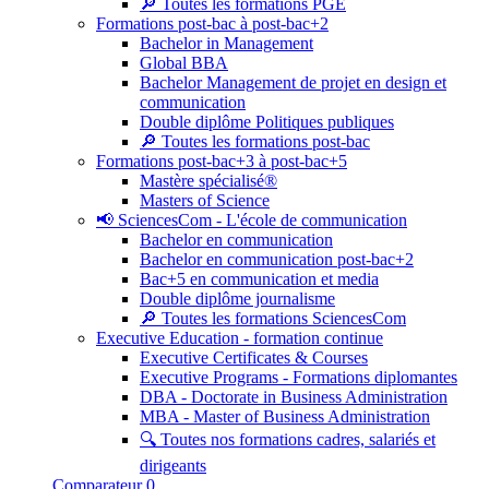
🔎 Toutes les formations PGE
Formations post-bac à post-bac+2
Bachelor in Management
Global BBA
Bachelor Management de projet en design et
communication
Double diplôme Politiques publiques
🔎 Toutes les formations post-bac
Formations post-bac+3 à post-bac+5
Mastère spécialisé®
Masters of Science
📢 SciencesCom - L'école de communication
Bachelor en communication
Bachelor en communication post-bac+2
Bac+5 en communication et media
Double diplôme journalisme
🔎 Toutes les formations SciencesCom
Executive Education - formation continue
Executive Certificates & Courses
Executive Programs - Formations diplomantes
DBA - Doctorate in Business Administration
MBA - Master of Business Administration
🔍 Toutes nos formations cadres, salariés et
dirigeants
Comparateur
0