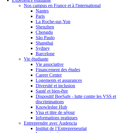
Expérience étudiante
Nos campus en France et à l'international
Nantes
Paris
La Roche-sur-Yon
Shenzhen
Chengdu
São Paulo
Shanghai
Sydney
Barcelone
Vie étudiante
Vie associative
Financement des études
Career Center
Logements et assurances
Diversité et inclusion
Santé et bien-être
Dispositif BeeSafe - lutte contre les VSS et
discriminations
Knowledge Hub
Visa et titre de séjour
Informations pratiques
Entreprendre avec Audencia
Institut de l’Entrepreneuriat