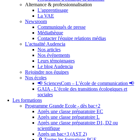
Alternance & professionnalisation
L'apprentissage
La VAE
Newsroom
Communiqués de presse
Médiathèque
Contacter l'équipe relations médias
L'actualité Audencia
Nos articles
Nos événements
Leurs témoignages
Le blog Audencia
Rejoindre nos équipes
Nos écoles
📢 SciencesCom – L’école de communication 📢
GAIA - L’école des transitions écologiques et
sociales
Les formations
Programme Grande Ecole - dès bac+2
Après une classe préparatoire EC
Après une classe préparatoire L
Après une classe préparatoire D1, D2 ou
scientifique
Après un bac+3 (AST 2)
🔎 Toutes les formations PGE