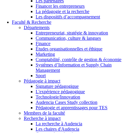
Les partenaires
Financer les entrepreneurs
La pédagogie et la recherche
Les dispositifs d’accompagnement
Faculté & Recherche
Départements
Entrepreneuriat, stratégie & innovation
Communication, culture & langues
Finance
Études organisationnelles et éthique
Marketing
Comptabilité, contrôle de gestion & économie
Systèmes d’Information et Supply Chain
Management
Sport
Pédagogie à impact
Signature pédagogique
L'expérience pédagogique
Technologie/Innovation
Audencia Cases Study collection
Pédagogie et apprentissages pour TES
Membres de la faculté
Recherche à impact
La recherche à Audencia
Les chaires d'Audencia