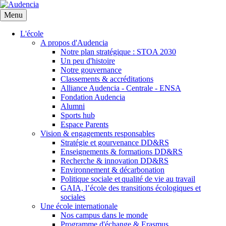
Aller
au
Menu
contenu
principal
L'école
A propos d'Audencia
Notre plan stratégique : STOA 2030
Un peu d'histoire
Notre gouvernance
Classements & accréditations
Alliance Audencia - Centrale - ENSA
Fondation Audencia
Alumni
Sports hub
Espace Parents
Vision & engagements responsables
Stratégie et gourvenance DD&RS
Enseignements & formations DD&RS
Recherche & innovation DD&RS
Environnement & décarbonation
Politique sociale et qualité de vie au travail
GAIA, l’école des transitions écologiques et
sociales
Une école internationale
Nos campus dans le monde
Programme d'échange & Erasmus