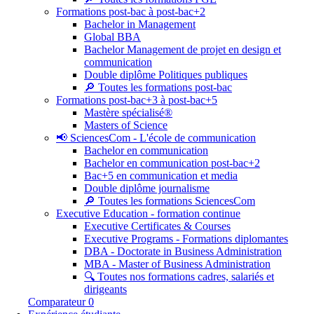
Formations post-bac à post-bac+2
Bachelor in Management
Global BBA
Bachelor Management de projet en design et
communication
Double diplôme Politiques publiques
🔎 Toutes les formations post-bac
Formations post-bac+3 à post-bac+5
Mastère spécialisé®
Masters of Science
📢 SciencesCom - L'école de communication
Bachelor en communication
Bachelor en communication post-bac+2
Bac+5 en communication et media
Double diplôme journalisme
🔎 Toutes les formations SciencesCom
Executive Education - formation continue
Executive Certificates & Courses
Executive Programs - Formations diplomantes
DBA - Doctorate in Business Administration
MBA - Master of Business Administration
🔍 Toutes nos formations cadres, salariés et
dirigeants
Comparateur
0