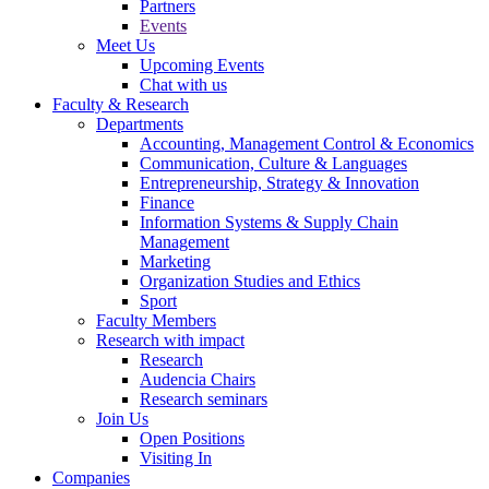
Partners
Events
Meet Us
Upcoming Events
Chat with us
Faculty & Research
Departments
Accounting, Management Control & Economics
Communication, Culture & Languages
Entrepreneurship, Strategy & Innovation
Finance
Information Systems & Supply Chain
Management
Marketing
Organization Studies and Ethics
Sport
Faculty Members
Research with impact
Research
Audencia Chairs
Research seminars
Join Us
Open Positions
Visiting In
Companies