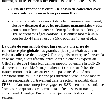
Interrogés sur les
éléments déclencheurs
de leur quête de sens :
81% des répondants
citent «
le besoin de cohérence avec
leurs valeurs et convictions personnelles
».
Plus les répondants avancent dans leur carrière et vieillissent,
plus
le « désaccord avec les pratiques managériales »
pèse
comme un élément moteur de leur quête de sens : alors que
38% le citent tous âges confondus, le chiffre monte à 44%
pour les 35-44 ans et jusqu’à 56% pour les 45 ans et plus.
La quête de sens semble donc faire écho à une prise de
conscience plus globale des grands enjeux planétaires et une
volonté collective de passage à l’action,
mis en exergue à travers la
crise sanitaire, et qui résonne après le cri d’alerte des experts du
GIEC à l’été 2021 dans leur dernier rapport, ou encore la COP 26
de novembre, considérée majoritairement comme un échec des
leaders mondiaux à s’accorder sur un pacte très éloigné des
ambitions initiales. Il n’est donc pas surprenant que l’étude montre
que les répondants qui travaillent dans le secteur associatif, dans
l’ESS ou dans une entreprise engagée en RSE, aient moins tendance
à se poser de questions concernant la quête de sens au travail,
considérant davantage l’avoir trouvé que les actifs des autres
secteurs.