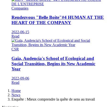
Companies
Rendezvous "Belle Boite"#4 HUMAN AT THE
HEART OF THE COMPANY
2022-06-15
Read
CSR
Gaïa, Audencia's School of Ecological and
Social Transition, Begins its New Academic
Year
2022-09-06
Read
Breadcrumb
Home
News
Enquête : Mieux comprendre la quête de sens au travail