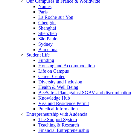
Our Campuses in France & Worldwide
Nantes
Paris
La Roche-sur-Yon
Chengdu
Shanghai
Shenzhen
São Paulo
Sydney
Barcelona
Student Life
Funding
Housing and Accommodation
Life on Campus
Career Center
Diversity and Inclusion
Health & Well-Being
BeeSafe - Plan against SGBV and discrimination
Knowledge Hub
Visa and Residence Permit
Practical Information
Entrepreneurship with Audencia
The Support System
Teaching & Research
Financial Entrepreneurship