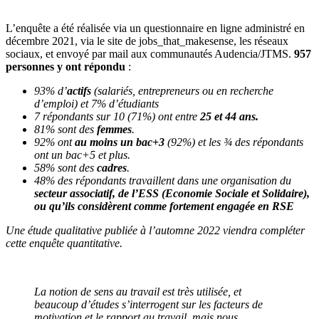
L’enquête a été réalisée via un questionnaire en ligne administré en
décembre 2021, via le site de jobs_that_makesense, les réseaux
sociaux, et envoyé par mail aux communautés Audencia/JTMS.
957
personnes y ont répondu
:
93% d’
actifs
(salariés, entrepreneurs ou en recherche
d’emploi) et 7% d’étudiants
7 répondants sur 10 (71%) ont entre
25 et 44 ans.
81% sont des
femmes
.
92% ont
au moins un bac+3
(92%) et les ¾ des répondants
ont un bac+5 et plus.
58% sont des
cadres
.
48% des répondants travaillent dans une organisation du
secteur associatif, de l’ESS (Economie Sociale et Solidaire),
ou qu’ils considèrent comme fortement engagée en RSE
Une étude qualitative publiée à l’automne 2022 viendra compléter
cette enquête quantitative.
La notion de sens au travail est très utilisée, et
beaucoup d’études s’interrogent sur les facteurs de
motivation et le rapport au travail, mais nous