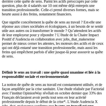
derrière cette quête de sens. Parmi les actifs préoccupés par cette
question, plus de 4 salariés sur 10 ont même déjà entrepris une
transition professionnelle. Celle-ci prend diverses formes, mais se
heurte aussi à des freins, notamment financiers.
Que signifie concrètement la quête de sens au travail ? Est-elle une
réponse aux crises sociétales et écologiques, à un besoin de se sentir
utile aux autres ou à transformer le monde ? Qu’attendent les actifs
de leur employeur pour y répondre ? L’étude de la Chaire Impact
Positif d’Audencia en collaboration avec jobs_that_makesense
permet de mieux cerner les attentes, les moteurs des actifs et de ceux
qui ont déjà entamé une transition professionnelle, mais aussi les
freins qui empêchent parfois d’aller jusque-là pour assouvir sa quête
de sens.
Définir le sens au travail : une quête quasi unanime et liée à la
responsabilité sociale et environnementale
La notion de quête de sens au travail est constamment utilisée, et de
façon amplifiée par la crise sanitaire. Une étude réalisée par Factorial
avec l’institut OpinionWay révélait en octobre dernier que 33% des
Français déclaraient avoir perdu tout sens en leur activité
professionnelle depuis le début de la crise*. L’étude Audencia X
jobs_that_makesense confirme que
le sens au travail est une