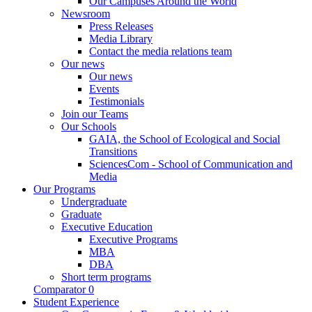
Our Campuses Around the World
Newsroom
Press Releases
Media Library
Contact the media relations team
Our news
Our news
Events
Testimonials
Join our Teams
Our Schools
GAIA, the School of Ecological and Social
Transitions
SciencesCom - School of Communication and
Media
Our Programs
Undergraduate
Graduate
Executive Education
Executive Programs
MBA
DBA
Short term programs
Comparator
0
Student Experience