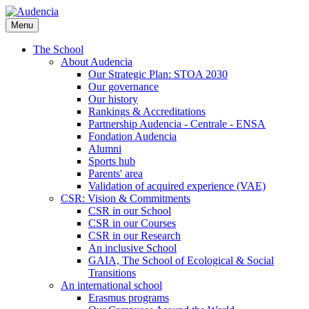
Skip
to
Menu
main
content
The School
About Audencia
Our Strategic Plan: STOA 2030
Our governance
Our history
Rankings & Accreditations
Partnership Audencia - Centrale - ENSA
Fondation Audencia
Alumni
Sports hub
Parents' area
Validation of acquired experience (VAE)
CSR: Vision & Commitments
CSR in our School
CSR in our Courses
CSR in our Research
An inclusive School
GAIA, The School of Ecological & Social
Transitions
An international school
Erasmus programs