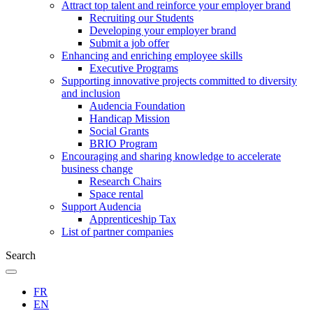
Attract top talent and reinforce your employer brand
Recruiting our Students
Developing your employer brand
Submit a job offer
Enhancing and enriching employee skills
Executive Programs
Supporting innovative projects committed to diversity
and inclusion
Audencia Foundation
Handicap Mission
Social Grants
BRIO Program
Encouraging and sharing knowledge to accelerate
business change
Research Chairs
Space rental
Support Audencia
Apprenticeship Tax
List of partner companies
Search
FR
EN