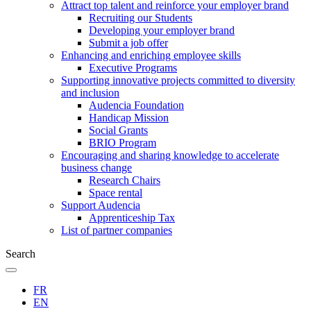
Attract top talent and reinforce your employer brand
Recruiting our Students
Developing your employer brand
Submit a job offer
Enhancing and enriching employee skills
Executive Programs
Supporting innovative projects committed to diversity
and inclusion
Audencia Foundation
Handicap Mission
Social Grants
BRIO Program
Encouraging and sharing knowledge to accelerate
business change
Research Chairs
Space rental
Support Audencia
Apprenticeship Tax
List of partner companies
Search
FR
EN