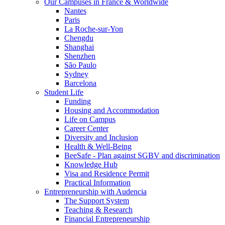
Our Campuses in France & Worldwide
Nantes
Paris
La Roche-sur-Yon
Chengdu
Shanghai
Shenzhen
São Paulo
Sydney
Barcelona
Student Life
Funding
Housing and Accommodation
Life on Campus
Career Center
Diversity and Inclusion
Health & Well-Being
BeeSafe - Plan against SGBV and discrimination
Knowledge Hub
Visa and Residence Permit
Practical Information
Entrepreneurship with Audencia
The Support System
Teaching & Research
Financial Entrepreneurship