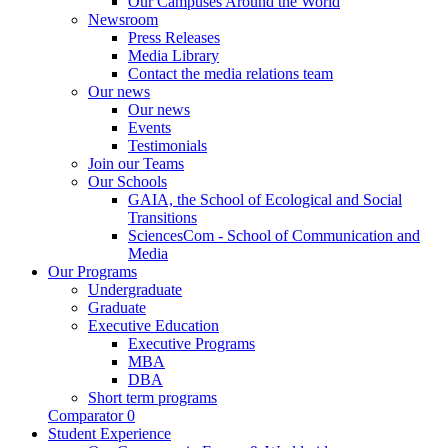
Our Campuses Around the World
Newsroom
Press Releases
Media Library
Contact the media relations team
Our news
Our news
Events
Testimonials
Join our Teams
Our Schools
GAIA, the School of Ecological and Social
Transitions
SciencesCom - School of Communication and
Media
Our Programs
Undergraduate
Graduate
Executive Education
Executive Programs
MBA
DBA
Short term programs
Comparator
0
Student Experience