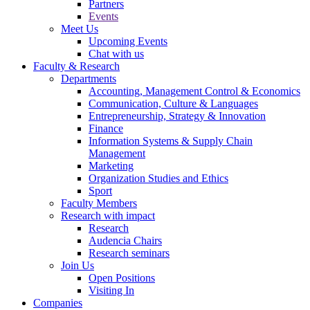
Partners
Events
Meet Us
Upcoming Events
Chat with us
Faculty & Research
Departments
Accounting, Management Control & Economics
Communication, Culture & Languages
Entrepreneurship, Strategy & Innovation
Finance
Information Systems & Supply Chain
Management
Marketing
Organization Studies and Ethics
Sport
Faculty Members
Research with impact
Research
Audencia Chairs
Research seminars
Join Us
Open Positions
Visiting In
Companies