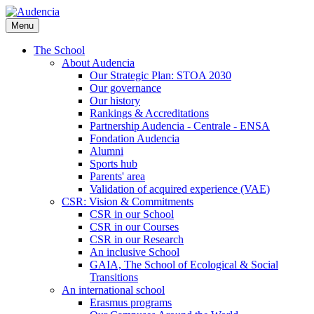
Skip
to
Menu
main
content
The School
About Audencia
Our Strategic Plan: STOA 2030
Our governance
Our history
Rankings & Accreditations
Partnership Audencia - Centrale - ENSA
Fondation Audencia
Alumni
Sports hub
Parents' area
Validation of acquired experience (VAE)
CSR: Vision & Commitments
CSR in our School
CSR in our Courses
CSR in our Research
An inclusive School
GAIA, The School of Ecological & Social
Transitions
An international school
Erasmus programs