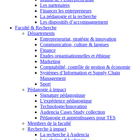
Les partenaires
Financer les entrepreneurs
La pédagogie et la recherche
Les dispositifs d’accompagnement
Faculté & Recherche
Départements
Entrepreneuriat, stratégie & innovation
Communication, culture & langues
Finance
Études organisationnelles et éthique
Marketing
Comptabilité, contrôle de gestion & économie
Systèmes d’Information et Supply Chain
Management
Sport
Pédagogie à impact
Signature pédagogique
L'expérience pédagogique
Technologie/Innovation
Audencia Cases Study collection
Pédagogie et apprentissages pour TES
Membres de la faculté
Recherche à impact
La recherche à Audencia