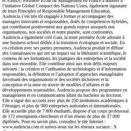
et AMBA. Première Ecole de Management en France à adhérer à
l’initiative Global Compact des Nations Unies, également signataire
de leurs Principles of Responsible Management Education,
Audencia s’est très tôt engagée à former et accompagner des
managers innovants et responsables, dotés de compétences hybrides,
qui contribuent positivement aux grands enjeux auxquels nos
organisations, nos sociétés et notre planète, sont confrontées.
Audencia a également créé Gaïa, la toute première école adossée à
une business school dédiée à la transition écologique et sociale. En
co-création avec ses parties prenantes, Audencia produit et diffuse
des connaissances qui ont un impact sur la littérature scientifique, le
contenu de ses formations, les pratiques des entreprises et la société
dans son ensemble. Elle contribue ainsi aux trois défis majeurs
suivants : la création et l’utilisation de technologies et d’information
responsables, la définition et l’adoption d’approches managériales
favorisant des organisations et des sociétés inclusives et la
conception et la mise en œuvre de modèles d’affaires et de
développements soutenables. Audencia propose des programmes en
management et en communication allant du bachelor au doctorat.
Elle a signé des accords avec plus de 250 institutions académiques à
l’étranger, et plus de 900 entreprises nationales et internationales.
Elle accueille plus de 7 800 étudiants, dispose d’un corps professoral
de 172 enseignants-chercheurs et d’un réseau de plus de 37 000
diplômés. Pour en savoir plus, consultez le site Internet :
www.audencia.com et suivez-nous sur les réseaux sociaux : X