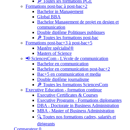
🔎 Toutes les formations PGE
Formations post-bac à post-bac+2
Bachelor in Management
Global BBA
Bachelor Management de projet en design et
communication
Double diplôme Politiques publiques
🔎 Toutes les formations post-bac
Formations post-bac+3 à post-bac+5
Mastère spécialisé®
Masters of Science
📢 SciencesCom - L'école de communication
Bachelor en communication
Bachelor en communication post-bac+2
Bac+5 en communication et media
Double diplôme journalisme
🔎 Toutes les formations SciencesCom
Executive Education - formation continue
Executive Certificates & Courses
Executive Programs - Formations diplomantes
DBA - Doctorate in Business Administration
MBA - Master of Business Administration
🔍 Toutes nos formations cadres, salariés et
dirigeants
Comparateur
0