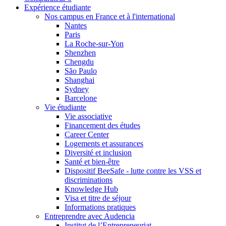
Expérience étudiante
Nos campus en France et à l'international
Nantes
Paris
La Roche-sur-Yon
Shenzhen
Chengdu
São Paulo
Shanghai
Sydney
Barcelone
Vie étudiante
Vie associative
Financement des études
Career Center
Logements et assurances
Diversité et inclusion
Santé et bien-être
Dispositif BeeSafe - lutte contre les VSS et
discriminations
Knowledge Hub
Visa et titre de séjour
Informations pratiques
Entreprendre avec Audencia
Institut de l’Entrepreneuriat