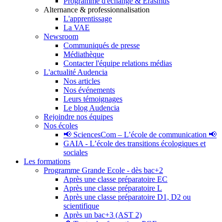
Programme d'échange & Erasmus
Alternance & professionnalisation
L'apprentissage
La VAE
Newsroom
Communiqués de presse
Médiathèque
Contacter l'équipe relations médias
L'actualité Audencia
Nos articles
Nos événements
Leurs témoignages
Le blog Audencia
Rejoindre nos équipes
Nos écoles
📢 SciencesCom – L’école de communication 📢
GAIA - L’école des transitions écologiques et
sociales
Les formations
Programme Grande Ecole - dès bac+2
Après une classe préparatoire EC
Après une classe préparatoire L
Après une classe préparatoire D1, D2 ou
scientifique
Après un bac+3 (AST 2)