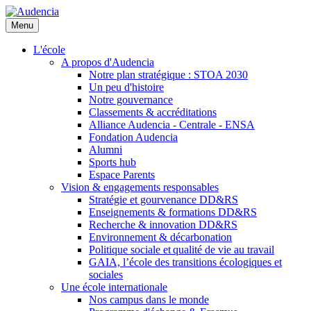
Aller
au
Menu
contenu
principal
L'école
A propos d'Audencia
Notre plan stratégique : STOA 2030
Un peu d'histoire
Notre gouvernance
Classements & accréditations
Alliance Audencia - Centrale - ENSA
Fondation Audencia
Alumni
Sports hub
Espace Parents
Vision & engagements responsables
Stratégie et gourvenance DD&RS
Enseignements & formations DD&RS
Recherche & innovation DD&RS
Environnement & décarbonation
Politique sociale et qualité de vie au travail
GAIA, l’école des transitions écologiques et
sociales
Une école internationale
Nos campus dans le monde