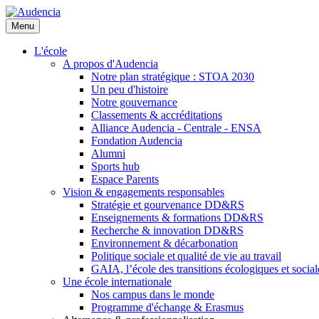
Aller
au
Menu
contenu
principal
L'école
A propos d'Audencia
Notre plan stratégique : STOA 2030
Un peu d'histoire
Notre gouvernance
Classements & accréditations
Alliance Audencia - Centrale - ENSA
Fondation Audencia
Alumni
Sports hub
Espace Parents
Vision & engagements responsables
Stratégie et gourvenance DD&RS
Enseignements & formations DD&RS
Recherche & innovation DD&RS
Environnement & décarbonation
Politique sociale et qualité de vie au travail
GAIA, l’école des transitions écologiques et social
Une école internationale
Nos campus dans le monde
Programme d'échange & Erasmus