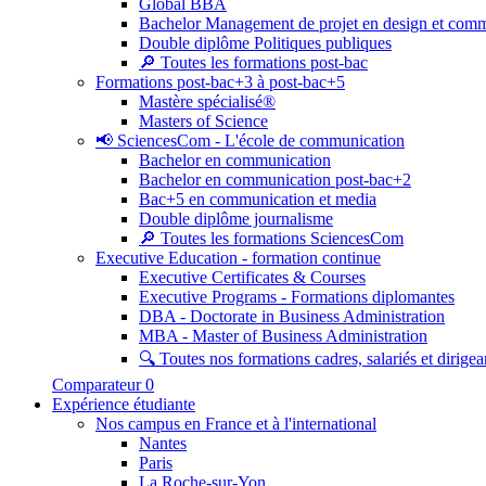
Global BBA
Bachelor Management de projet en design et com
Double diplôme Politiques publiques
🔎 Toutes les formations post-bac
Formations post-bac+3 à post-bac+5
Mastère spécialisé®
Masters of Science
📢 SciencesCom - L'école de communication
Bachelor en communication
Bachelor en communication post-bac+2
Bac+5 en communication et media
Double diplôme journalisme
🔎 Toutes les formations SciencesCom
Executive Education - formation continue
Executive Certificates & Courses
Executive Programs - Formations diplomantes
DBA - Doctorate in Business Administration
MBA - Master of Business Administration
🔍 Toutes nos formations cadres, salariés et dirigea
Comparateur
0
Expérience étudiante
Nos campus en France et à l'international
Nantes
Paris
La Roche-sur-Yon