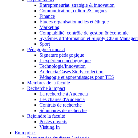
Entrepreneuriat, stratégie & innovation
Communication, culture & langues
Finance
Études organisationnelles et éthique
Marketing
Comptabilité, contrôle de gestion & économie
Systèmes d’Information et Supply Chain Manage
Sport
Pédagogie à impact
Signature pédagogique
L'expérience pédagogique
Technologie/Innovation
Audencia Cases Study collection
Pédagogie et apprentissages pour TES
Membres de la faculté
Recherche à impact
La recherche à Audencia
Les chaires d'Audencia
Contrats de recherche
Séminaires de recherche
Rejoindre la faculté
Postes ouverts
Visiting In
Entreprises