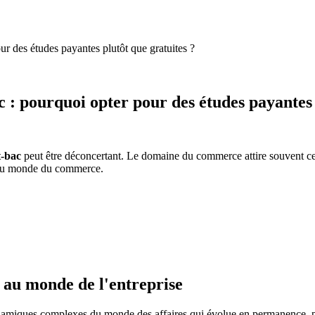
r des études payantes plutôt que gratuites ?
 : pourquoi opter pour des études payantes 
t-bac
peut être déconcertant. Le domaine du commerce attire souvent c
ée du monde du commerce.
 au monde de l'entreprise
namiques complexes du monde des affaires qui évolue en permanence, prép