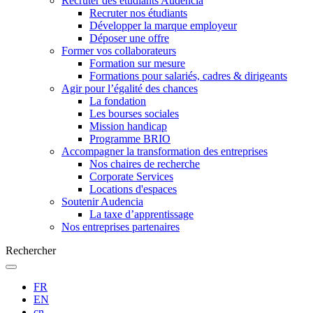
Recruter des étudiants Audencia
Recruter nos étudiants
Développer la marque employeur
Déposer une offre
Former vos collaborateurs
Formation sur mesure
Formations pour salariés, cadres & dirigeants
Agir pour l’égalité des chances
La fondation
Les bourses sociales
Mission handicap
Programme BRIO
Accompagner la transformation des entreprises
Nos chaires de recherche
Corporate Services
Locations d'espaces
Soutenir Audencia
La taxe d’apprentissage
Nos entreprises partenaires
Rechercher
FR
EN
cn