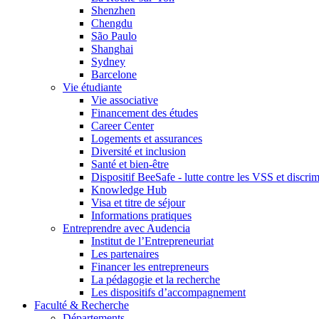
Shenzhen
Chengdu
São Paulo
Shanghai
Sydney
Barcelone
Vie étudiante
Vie associative
Financement des études
Career Center
Logements et assurances
Diversité et inclusion
Santé et bien-être
Dispositif BeeSafe - lutte contre les VSS et discri
Knowledge Hub
Visa et titre de séjour
Informations pratiques
Entreprendre avec Audencia
Institut de l’Entrepreneuriat
Les partenaires
Financer les entrepreneurs
La pédagogie et la recherche
Les dispositifs d’accompagnement
Faculté & Recherche
Départements