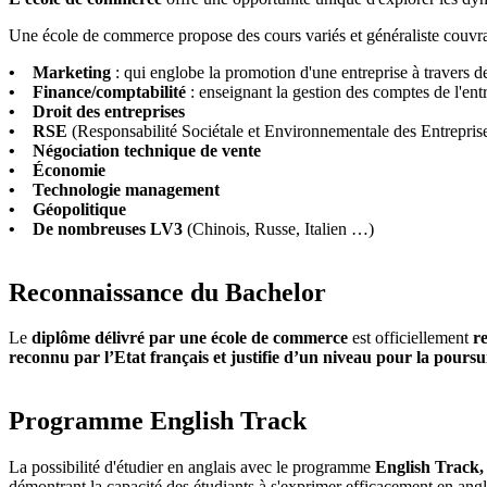
Une école de commerce propose des cours variés et généraliste couvra
• Marketing
: qui englobe la promotion d'une entreprise à travers 
• Finance/comptabilité
: enseignant la gestion des comptes de l'entr
• Droit des entreprises
• RSE
(Responsabilité Sociétale et Environnementale des Entreprise
• Négociation technique de vente
• Économie
• Technologie management
• Géopolitique
• De nombreuses LV3
(Chinois, Russe, Italien …)
Reconnaissance du Bachelor
Le
diplôme délivré par une école de commerce
est officiellement
r
reconnu par l’Etat français et justifie d’un niveau pour la poursu
Programme English Track
La possibilité d'étudier en anglais avec le programme
English Track,
démontrant la capacité des étudiants à s'exprimer efficacement en angl