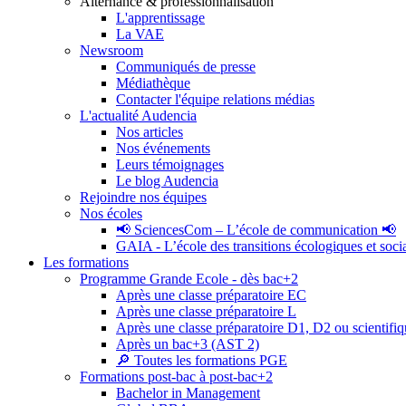
Alternance & professionnalisation
L'apprentissage
La VAE
Newsroom
Communiqués de presse
Médiathèque
Contacter l'équipe relations médias
L'actualité Audencia
Nos articles
Nos événements
Leurs témoignages
Le blog Audencia
Rejoindre nos équipes
Nos écoles
📢 SciencesCom – L’école de communication 📢
GAIA - L’école des transitions écologiques et soci
Les formations
Programme Grande Ecole - dès bac+2
Après une classe préparatoire EC
Après une classe préparatoire L
Après une classe préparatoire D1, D2 ou scientifi
Après un bac+3 (AST 2)
🔎 Toutes les formations PGE
Formations post-bac à post-bac+2
Bachelor in Management