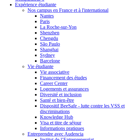
Expérience étudiante
Nos campus en France et à l'international
Nantes
Paris
La Roche-sur-Yon
Shenzhen
Chengdu
São Paulo
Shanghai
Sydney
Barcelone
Vie étudiante
Vie associative
Financement des études
Career Center
Logements et assurances
Diversité et inclusion
Santé et bien-être
Dispositif BeeSafe - lutte contre les VSS et
discriminations
Knowledge Hub
Visa et titre de séjour
Informations pratiques
Entreprendre avec Audencia
Institut de l’Entrepreneuriat