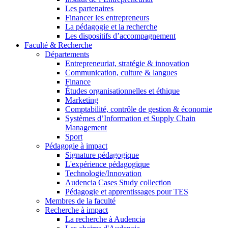
Les partenaires
Financer les entrepreneurs
La pédagogie et la recherche
Les dispositifs d’accompagnement
Faculté & Recherche
Départements
Entrepreneuriat, stratégie & innovation
Communication, culture & langues
Finance
Études organisationnelles et éthique
Marketing
Comptabilité, contrôle de gestion & économie
Systèmes d’Information et Supply Chain
Management
Sport
Pédagogie à impact
Signature pédagogique
L'expérience pédagogique
Technologie/Innovation
Audencia Cases Study collection
Pédagogie et apprentissages pour TES
Membres de la faculté
Recherche à impact
La recherche à Audencia