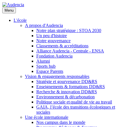
Aller
au
Menu
contenu
principal
L'école
A propos d'Audencia
Notre plan stratégique : STOA 2030
Un peu d'histoire
Notre gouvernance
Classements & accréditations
Alliance Audencia - Centrale - ENSA
Fondation Audencia
Alumni
Sports hub
Espace Parents
Vision & engagements responsables
Stratégie et gourvenance DD&RS
Enseignements & formations DD&RS
Recherche & innovation DD&RS
Environnement & décarbonation
Politique sociale et qualité de vie au travail
GAIA, l’école des transitions écologiques et
sociales
Une école internationale
Nos campus dans le monde