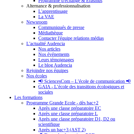
Programme d'échange & Erasmus
Alternance & professionnalisation
L'apprentissage
La VAE
Newsroom
Communiqués de presse
Médiathèque
Contacter l'équipe relations médias
L'actualité Audencia
Nos articles
Nos événements
Leurs témoignages
Le blog Audencia
Rejoindre nos équipes
Nos écoles
📢 SciencesCom – L’école de communication 📢
GAIA - L’école des transitions écologiques et
sociales
Les formations
Programme Grande Ecole - dès bac+2
Après une classe préparatoire EC
Après une classe préparatoire L
Après une classe préparatoire D1, D2 ou
scientifique
Après un bac+3 (AST 2)