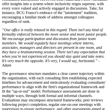
offer insights into a system where inclusivity reigns supreme, with
every voice valued and actively engaged in discussions. Take, for
instance, BCG France's embrace of the "tutoiement" tradition,
encouraging a familiar mode of address amongst colleagues
regardless of rank.
“Our office is really relaxed in this regard. There isn’t any kind of
formality enforced between the more senior and more junior people.
We encourage participation and discussion from junior team
members. We would regularly have meetings where interns,
associates, managers and directors are present in one room, and
they have a brainstorming session. There isn’t any expectation that
when you’re not experienced you should stay quiet and take notes.
It’s very much the opposite. It’s very, I would say, horizontal.” -
Adam
The governance structure mandates a clear career trajectory within
the organization, with each consulting firm establishing expected
timelines for advancement and meticulously evaluating consultants'
performance to align with the firm's organizational framework and
fit the “up-or-out” model. Performance assessments are done in
multiple ways, through both formal and informal channels.
Evaluations may encompass structured frameworks, peer reviews
following project completion, regular one-on-one meetings with
supervisors to ensure performance, and other assessments aimed at