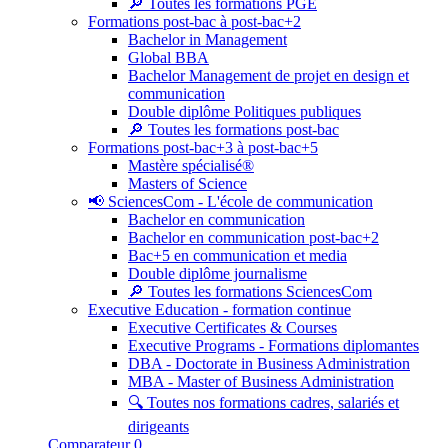
🔎 Toutes les formations PGE
Formations post-bac à post-bac+2
Bachelor in Management
Global BBA
Bachelor Management de projet en design et
communication
Double diplôme Politiques publiques
🔎 Toutes les formations post-bac
Formations post-bac+3 à post-bac+5
Mastère spécialisé®
Masters of Science
📢 SciencesCom - L'école de communication
Bachelor en communication
Bachelor en communication post-bac+2
Bac+5 en communication et media
Double diplôme journalisme
🔎 Toutes les formations SciencesCom
Executive Education - formation continue
Executive Certificates & Courses
Executive Programs - Formations diplomantes
DBA - Doctorate in Business Administration
MBA - Master of Business Administration
🔍 Toutes nos formations cadres, salariés et
dirigeants
Comparateur
0