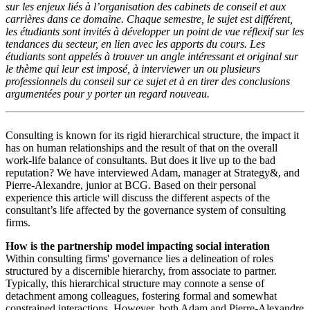
sur les enjeux liés à l’organisation des cabinets de conseil et aux
carrières dans ce domaine. Chaque semestre, le sujet est différent,
les étudiants sont invités à développer un point de vue réflexif sur les
tendances du secteur, en lien avec les apports du cours. Les
étudiants sont appelés à trouver un angle intéressant et original sur
le thème qui leur est imposé, à interviewer un ou plusieurs
professionnels du conseil sur ce sujet et à en tirer des conclusions
argumentées pour y porter un regard nouveau.
Consulting is known for its rigid hierarchical structure, the impact it
has on human relationships and the result of that on the overall
work-life balance of consultants. But does it live up to the bad
reputation? We have interviewed Adam, manager at Strategy&, and
Pierre-Alexandre, junior at BCG. Based on their personal
experience this article will discuss the different aspects of the
consultant’s life affected by the governance system of consulting
firms.
How is the partnership model impacting social interation
Within consulting firms' governance lies a delineation of roles
structured by a discernible hierarchy, from associate to partner.
Typically, this hierarchical structure may connote a sense of
detachment among colleagues, fostering formal and somewhat
constrained interactions. However, both Adam and Pierre-Alexandre