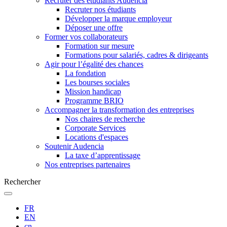
Recruter des étudiants Audencia
Recruter nos étudiants
Développer la marque employeur
Déposer une offre
Former vos collaborateurs
Formation sur mesure
Formations pour salariés, cadres & dirigeants
Agir pour l’égalité des chances
La fondation
Les bourses sociales
Mission handicap
Programme BRIO
Accompagner la transformation des entreprises
Nos chaires de recherche
Corporate Services
Locations d'espaces
Soutenir Audencia
La taxe d’apprentissage
Nos entreprises partenaires
Rechercher
FR
EN
cn