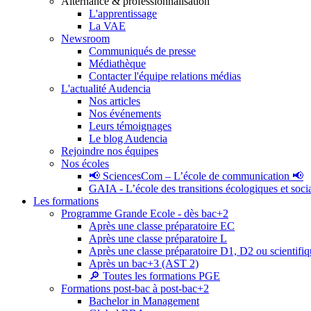
Alternance & professionnalisation
L'apprentissage
La VAE
Newsroom
Communiqués de presse
Médiathèque
Contacter l'équipe relations médias
L'actualité Audencia
Nos articles
Nos événements
Leurs témoignages
Le blog Audencia
Rejoindre nos équipes
Nos écoles
📢 SciencesCom – L’école de communication 📢
GAIA - L’école des transitions écologiques et soci
Les formations
Programme Grande Ecole - dès bac+2
Après une classe préparatoire EC
Après une classe préparatoire L
Après une classe préparatoire D1, D2 ou scientifi
Après un bac+3 (AST 2)
🔎 Toutes les formations PGE
Formations post-bac à post-bac+2
Bachelor in Management