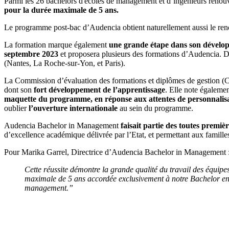
Parmi les 26 bachelors d'écoles de management et d’ingénieurs renouv
pour la durée maximale de 5 ans.
Le programme post-bac d’Audencia obtient naturellement aussi le ren
La formation marque également
une grande étape dans son dévelop
septembre 2023
et proposera plusieurs des formations d’Audencia. D
(Nantes, La Roche-sur-Yon, et Paris).
La Commission d’évaluation des formations et diplômes de gestion
dont son
fort développement de l’apprentissage
. Elle note égaleme
maquette du programme, en réponse aux attentes de personnalisati
oublier
l’ouverture internationale
au sein du programme.
Audencia Bachelor in Management
faisait partie des toutes premiè
d’excellence académique délivrée par l’Etat, et permettant aux famil
Pour Marika Garrel, Directrice d’Audencia Bachelor in Management 
Cette réussite démontre
la grande qualité du travail des équipe
maximale de 5 ans accordée exclusivement à notre Bachelor en 3
management.”