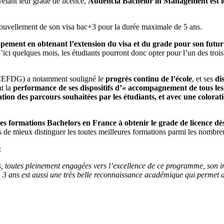
elant leur grade de licence,
Audencia Bachelor in Management est le
ouvellement de son visa bac+3 pour la durée maximale de 5 ans.
pement en obtenant l’extension du visa et du grade pour son futu
’ici quelques mois, les étudiants pourront donc opter pour l’un des 
 (CEFDG) a notamment souligné le
progrès continu de l’école
, et ses
di
nt la
performance de ses dispositifs d’« accompagnement de tous les é
on des parcours souhaitées par les étudiants, et avec une colorati
res formations Bachelors en France à obtenir le grade de licence dès
les de mieux distinguer les toutes meilleures formations parmi les nom
:
s, toutes pleinement engagées vers l’excellence de ce programme, son in
 ans est aussi une très belle reconnaissance académique qui permet de 