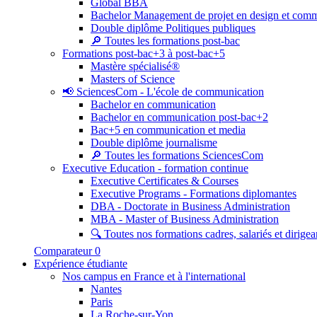
Global BBA
Bachelor Management de projet en design et com
Double diplôme Politiques publiques
🔎 Toutes les formations post-bac
Formations post-bac+3 à post-bac+5
Mastère spécialisé®
Masters of Science
📢 SciencesCom - L'école de communication
Bachelor en communication
Bachelor en communication post-bac+2
Bac+5 en communication et media
Double diplôme journalisme
🔎 Toutes les formations SciencesCom
Executive Education - formation continue
Executive Certificates & Courses
Executive Programs - Formations diplomantes
DBA - Doctorate in Business Administration
MBA - Master of Business Administration
🔍 Toutes nos formations cadres, salariés et dirigea
Comparateur
0
Expérience étudiante
Nos campus en France et à l'international
Nantes
Paris
La Roche-sur-Yon