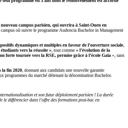
 seul programme en 3 ans dont le renouvellement est accordé
r nouveau campus parisien, qui ouvrira à Saint-Ouen en
trois campus où suivre le programme Audencia Bachelor in Management
spositifs dynamiques et multiples en faveur de l’ouverture sociale
,
tudiants vers la réussite »
, tout comme
« l’évolution de la
on forte tournée vers la RSE, permise grâce à l’école Gaïa
», sans
 la fin 2020
, donnant aux candidats une nouvelle garantie
breux programmes du marché détenant la dénomination Bachelor.
ternationalisation et son futur déploiement parisien ! La durée
le différencier dans l’offre des formations post-bac en