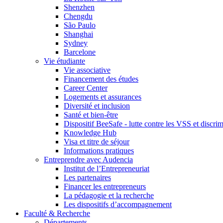
Shenzhen
Chengdu
São Paulo
Shanghai
Sydney
Barcelone
Vie étudiante
Vie associative
Financement des études
Career Center
Logements et assurances
Diversité et inclusion
Santé et bien-être
Dispositif BeeSafe - lutte contre les VSS et discri
Knowledge Hub
Visa et titre de séjour
Informations pratiques
Entreprendre avec Audencia
Institut de l’Entrepreneuriat
Les partenaires
Financer les entrepreneurs
La pédagogie et la recherche
Les dispositifs d’accompagnement
Faculté & Recherche
Départements