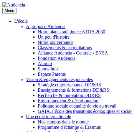
Aller
au
Menu
contenu
principal
L'école
A propos d'Audencia
Notre plan stratégique : STOA 2030
Un peu d'histoire
Notre gouvernance
Classements & accréditations
Alliance Audencia - Centrale - ENSA
Fondation Audencia
Alumni
Sports hub
Espace Parents
Vision & engagements responsables
Stratégie et gourvenance DD&RS
Enseignements & formations DD&RS
Recherche & innovation DD&RS
Environnement & décarbonation
Politique sociale et qualité de vie au travail
GAIA, l’école des transitions écologiques et social
Une école internationale
Nos campus dans le monde
Programme d'échange & Erasmus