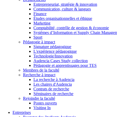
Entrepreneuriat, stratégie & innovation
Communication, culture & langues
Finance
Études organisationnelles et éthique
Marketing
Comptabilité, contrôle de gestion & économie
Systèmes d’Information et Supply Chain Manage
Sport
Pédagogie à impact
Signature pédagogique
L'expérience pédagogique
Technologie/Innovation
Audencia Cases Study collection
Pédagogie et apprentissages pour TES
Membres de la faculté
Recherche à impact
La recherche à Audencia
Les chaires d'Audencia
Contrats de recherche
Séminaires de recherche
Rejoindre la faculté
Postes ouverts
Visiting In
Entreprises