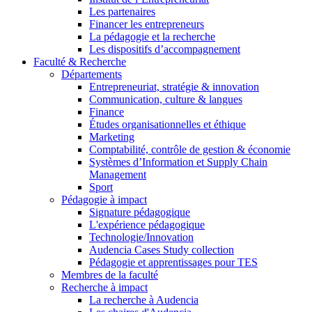
Les partenaires
Financer les entrepreneurs
La pédagogie et la recherche
Les dispositifs d’accompagnement
Faculté & Recherche
Départements
Entrepreneuriat, stratégie & innovation
Communication, culture & langues
Finance
Études organisationnelles et éthique
Marketing
Comptabilité, contrôle de gestion & économie
Systèmes d’Information et Supply Chain
Management
Sport
Pédagogie à impact
Signature pédagogique
L'expérience pédagogique
Technologie/Innovation
Audencia Cases Study collection
Pédagogie et apprentissages pour TES
Membres de la faculté
Recherche à impact
La recherche à Audencia