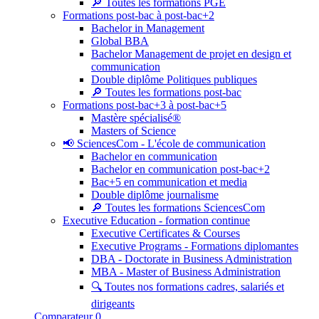
🔎 Toutes les formations PGE
Formations post-bac à post-bac+2
Bachelor in Management
Global BBA
Bachelor Management de projet en design et
communication
Double diplôme Politiques publiques
🔎 Toutes les formations post-bac
Formations post-bac+3 à post-bac+5
Mastère spécialisé®
Masters of Science
📢 SciencesCom - L'école de communication
Bachelor en communication
Bachelor en communication post-bac+2
Bac+5 en communication et media
Double diplôme journalisme
🔎 Toutes les formations SciencesCom
Executive Education - formation continue
Executive Certificates & Courses
Executive Programs - Formations diplomantes
DBA - Doctorate in Business Administration
MBA - Master of Business Administration
🔍 Toutes nos formations cadres, salariés et
dirigeants
Comparateur
0