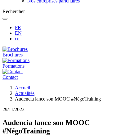
Nos entreprises partenaires
Rechercher
FR
EN
cn
Brochures
Formations
Contact
Fil
Accueil
d'Ariane
Actualités
Audencia lance son MOOC #NégoTraining
29/11/2023
Audencia lance son MOOC
#NégoTraining