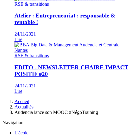
RSE & transitions
Atelier : Entrepreneuriat : responsable &
rentable !
24/11/2021
Lire
RSE & transitions
EDITO - NEWSLETTER CHAIRE IMPACT
POSITIF #20
24/11/2021
Lire
Fil
Accueil
d'Ariane
Actualités
Audencia lance son MOOC #NégoTraining
Navigation
L'école