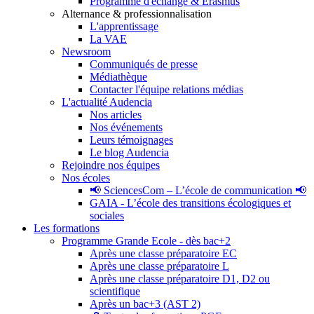
Programme d'échange & Erasmus
Alternance & professionnalisation
L'apprentissage
La VAE
Newsroom
Communiqués de presse
Médiathèque
Contacter l'équipe relations médias
L'actualité Audencia
Nos articles
Nos événements
Leurs témoignages
Le blog Audencia
Rejoindre nos équipes
Nos écoles
📢 SciencesCom – L’école de communication 📢
GAIA - L’école des transitions écologiques et
sociales
Les formations
Programme Grande Ecole - dès bac+2
Après une classe préparatoire EC
Après une classe préparatoire L
Après une classe préparatoire D1, D2 ou
scientifique
Après un bac+3 (AST 2)