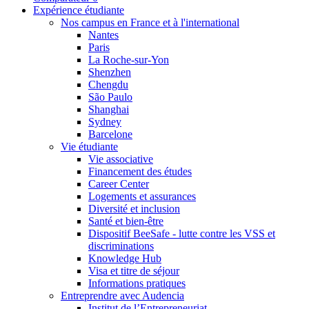
Expérience étudiante
Nos campus en France et à l'international
Nantes
Paris
La Roche-sur-Yon
Shenzhen
Chengdu
São Paulo
Shanghai
Sydney
Barcelone
Vie étudiante
Vie associative
Financement des études
Career Center
Logements et assurances
Diversité et inclusion
Santé et bien-être
Dispositif BeeSafe - lutte contre les VSS et
discriminations
Knowledge Hub
Visa et titre de séjour
Informations pratiques
Entreprendre avec Audencia
Institut de l’Entrepreneuriat