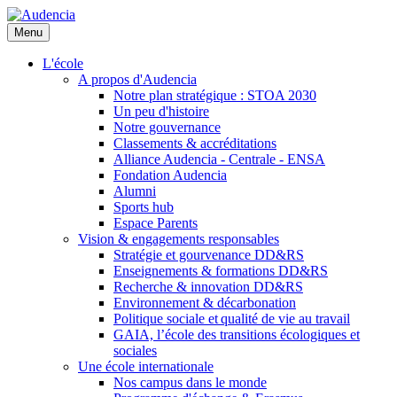
Aller
au
Menu
contenu
principal
L'école
A propos d'Audencia
Notre plan stratégique : STOA 2030
Un peu d'histoire
Notre gouvernance
Classements & accréditations
Alliance Audencia - Centrale - ENSA
Fondation Audencia
Alumni
Sports hub
Espace Parents
Vision & engagements responsables
Stratégie et gourvenance DD&RS
Enseignements & formations DD&RS
Recherche & innovation DD&RS
Environnement & décarbonation
Politique sociale et qualité de vie au travail
GAIA, l’école des transitions écologiques et
sociales
Une école internationale
Nos campus dans le monde