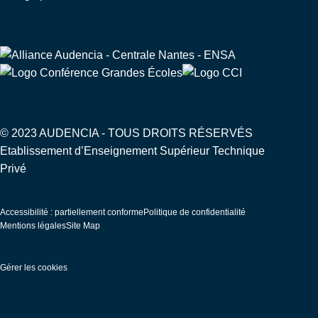
© 2023 AUDENCIA - TOUS DROITS RÉSERVÉS
Etablissement d’Enseignement Supérieur Technique
Privé
Pied
Accessibilité : partiellement conforme
Politique de confidentialité
de
Mentions légales
Site Map
page
Gérer les cookies