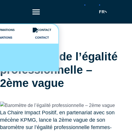
Aller
au
FR
contenu
principal
Fil
Actualités
d'Ariane
MATIONS
CONTACT
22/11/2022
Baromètre de l’égalité
professionnelle –
2ème vague
La Chaire Impact Positif, en partenariat avec son
mécène KPMG, lance la 2ème vague de son
baromètre sur l’égalité professionnelle femmes-