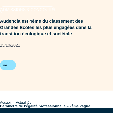
ADMISSIONS & CONCOURS
NÉ
Audencia est 4ème du classement des
Grandes Ecoles les plus engagées dans la
3 0
transition écologique et sociétale
08/
25/10/2021
Lire
Lire
Accueil
Actualités
Fil
Baromètre de l’égalité professionnelle – 2ème vague
d'Ariane